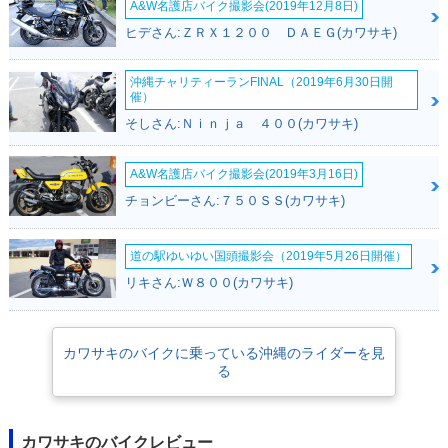
A&W名護店バイク撮影会(2019年12月8日)
ヒデさん:ＺＲＸ１２００ ＤＡＥＧ(カワサキ)
1996年 ZZR400
1995年 ZZR400
1994年 ZZR400
沖縄チャリティーランFINAL（2019年6月30日開
催）
そしさん:Ｎｉｎｊａ ４００(カワサキ)
A&W名護店バイク撮影会(2019年3月16日)
チョンビーさん:７５０ＳＳ(カワサキ)
1993年 ZZR400・
1992年 ZZR400
1991年 ZZR400
フルモデルチェンジ
道の駅ゆいゆい国頭撮影会（2019年5月26日開催）
リキさん:Ｗ８００(カワサキ)
カワサキのバイクに乗っている沖縄のライダーを見
る
1990年 ZZR400・
新登場
カワサキのバイクレビュー