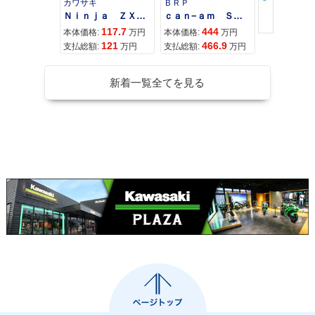
カワサキ
ＢＲＰ
スズキ
Ｎｉｎｊａ ＺＸ−４Ｒ ＳＥ
ｃａｎ−ａｍ ＳＰＹＤＥＲ ＲＴ ＬＩＭＩＴＥＤ
117.7
444
68
本体価格:
万円
本体価格:
万円
本体価格:
121
466.9
71
支払総額:
万円
支払総額:
万円
支払総額:
新着一覧全てを見る