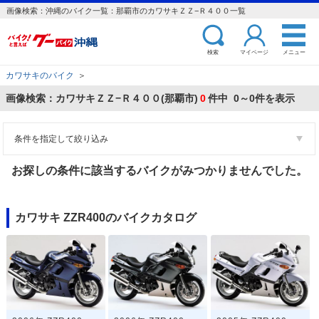
画像検索：沖縄のバイク一覧：那覇市のカワサキＺＺ−Ｒ４００一覧
検索
マイページ
メニュー
カワサキのバイク
＞
画像検索：カワサキＺＺ−Ｒ４００(那覇市)
0
件中 0～0件を表示
条件を指定して絞り込み
お探しの条件に該当するバイクがみつかりませんでした。
カワサキ ZZR400のバイクカタログ