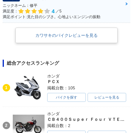
ニックネーム：修平
4
満足度：
／5
満足ポイント:見た目のシブさ。心地よいエンジンの振動
カワサキのバイクレビューを見る
総合アクセスランキング
ホンダ
ＰＣＸ
1
掲載台数：105
バイクを探す
レビューを見る
ホンダ
ＣＢ４００Ｓｕｐｅｒ Ｆｏｕｒ ＶＴＥＣ ＳＰＥＣ３
2
掲載台数：2