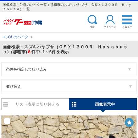
画像検索：沖縄のバイク一覧：那覇市のスズキハヤブサ（ＧＳＸ１３００Ｒ Ｈａｙ
ａｂｕｓａ）一覧
検索
マイページ
メニュー
スズキのバイク
＞
画像検索：スズキハヤブサ（ＧＳＸ１３００Ｒ Ｈａｙａｂｕｓ
ａ）(那覇市)
6
件中 1～6件を表示
条件を指定して絞り込み
並び替え
リスト表示に切り替える
画像表示中