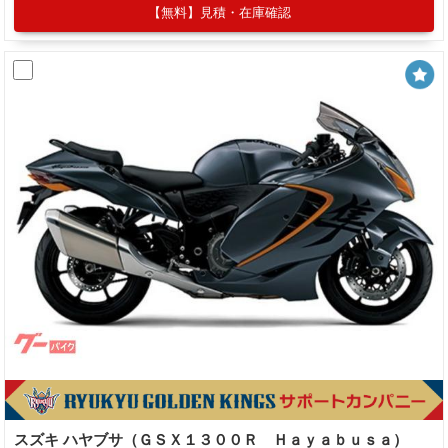
【無料】見積・在庫確認
スズキ ハヤブサ（ＧＳＸ１３００Ｒ Ｈａｙａｂｕｓａ）