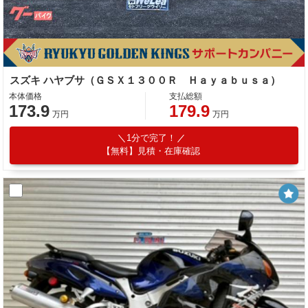
スズキ ハヤブサ（ＧＳＸ１３００Ｒ Ｈａｙａｂｕｓａ）
本体価格
支払総額
173.9
179.9
万円
万円
1分で完了！
【無料】見積・在庫確認