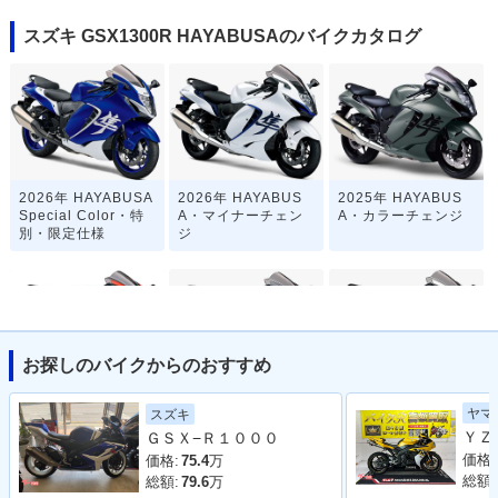
スズキ GSX1300R HAYABUSAのバイクカタログ
2026年 HAYABUSA
2026年 HAYABUS
2025年 HAYABUS
Special Color・特
A・マイナーチェン
A・カラーチェンジ
別・限定仕様
ジ
お探しのバイクからのおすすめ
2023年 HAYABUSA
2023年 HAYABUS
2022年 HAYABUS
ヤマ
スズキ
25th Anniversary M
A・カラーチェンジ
A・フルモデルチェ
ＧＳＸ−Ｒ１０００
odel・特別・限定仕
ンジ
様
価格:
価格:
75.4
万
総額:
総額:
79.6
万