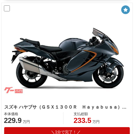
スズキ ハヤブサ（ＧＳＸ１３００Ｒ Ｈａｙａｂｕｓａ）２０２６ＮＥＷカラー ＥＴＣ２．０標準装備
本体価格
支払総額
229.9
233.5
万円
万円
1分で完了！