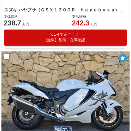
スズキ ハヤブサ（ＧＳＸ１３００Ｒ Ｈａｙａｂｕｓａ）スペシャルエディション ＥＴＣ２．０標準装備
本体価格
支払総額
238.7
242.3
万円
万円
1分で完了！
【無料】見積・在庫確認