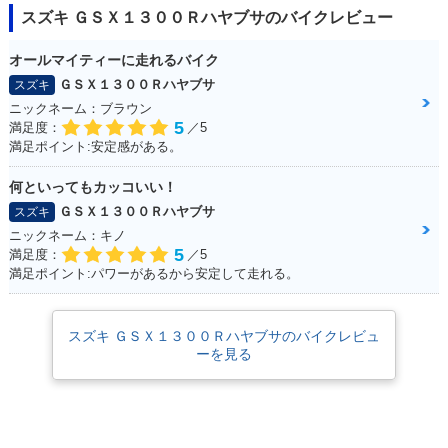
2016年 HAYABUSA
2015年 隼（HAYAB
2015年 HAYABUSA
スズキ ＧＳＸ１３００Ｒハヤブサのバイクレビュー
USA）・カラーチェ
ンジ
オールマイティーに走れるバイク
ＧＳＸ１３００Ｒハヤブサ
スズキ
ニックネーム：ブラウン
5
満足度：
／5
満足ポイント:安定感がある。
何といってもカッコいい！
2014年 隼（HAYAB
2014年 HAYABUSA
2013年 HAYABUS
USA）・新登場
A・マイナーチェン
ＧＳＸ１３００Ｒハヤブサ
スズキ
ジ
ニックネーム：キノ
5
満足度：
／5
満足ポイント:パワーがあるから安定して走れる。
スズキ ＧＳＸ１３００Ｒハヤブサのバイクレビュ
ーを見る
2013年 HAYABUSA
2012年 HAYABUSA
2011年 HAYABUSA
1300
1300