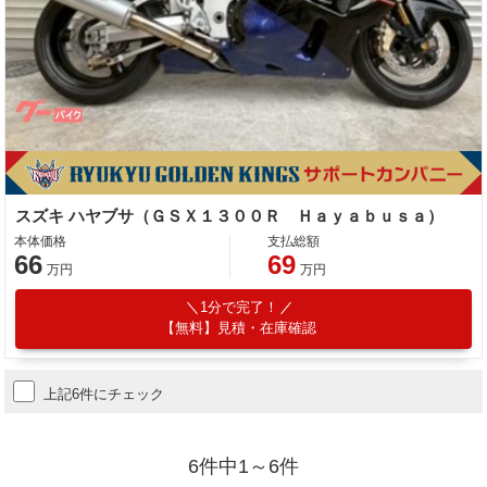
スズキ ハヤブサ（ＧＳＸ１３００Ｒ Ｈａｙａｂｕｓａ）
本体価格
支払総額
66
69
万円
万円
1分で完了！
【無料】見積・在庫確認
上記6件にチェック
6件中1～6件