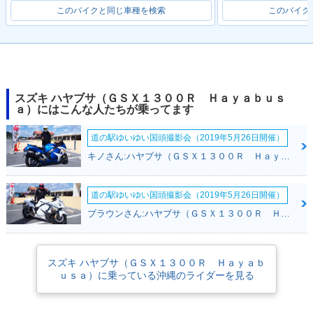
このバイクと同じ車種を検索
このバイク
2022年 HAYABUSA
2019年 HAYABUSA
2018年 HAYABUSA
スズキ ハヤブサ（ＧＳＸ１３００Ｒ Ｈａｙａｂｕｓ
ａ）にはこんな人たちが乗ってます
道の駅ゆいゆい国頭撮影会（2019年5月26日開催）
キノさん:ハヤブサ（ＧＳＸ１３００Ｒ Ｈａｙａｂｕｓａ）(スズキ)
2017年 隼（HAYAB
2017年 HAYABUSA
2016年 隼（HAYAB
道の駅ゆいゆい国頭撮影会（2019年5月26日開催）
USA）
USA）・カラーチェ
ンジ
ブラウンさん:ハヤブサ（ＧＳＸ１３００Ｒ Ｈａｙａｂｕｓａ）(スズキ)
スズキ ハヤブサ（ＧＳＸ１３００Ｒ Ｈａｙａｂ
ｕｓａ）に乗っている沖縄のライダーを見る