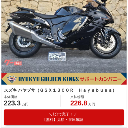
スズキ ハヤブサ（ＧＳＸ１３００Ｒ Ｈａｙａｂｕｓａ）
本体価格
支払総額
223.3
226.8
万円
万円
1分で完了！
【無料】見積・在庫確認