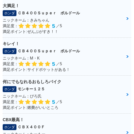
大満足！
ＣＢ４００Ｓｕｐｅｒ ボルドール
ホンダ
ニックネーム：きみちゃん
5
満足度：
／5
満足ポイント:ぜんぶがすき！！
キレイ！
ＣＢ４００Ｓｕｐｅｒ ボルドール
ホンダ
ニックネーム：M・K
5
満足度：
／5
満足ポイント:サイドポケットがある！
何にでもなれるおもしろバイク
モンキー１２５
ホンダ
ニックネーム：ぴろ氏
5
満足度：
／5
満足ポイント:燃費がいいところ
CBX最高！
ＣＢＸ４００Ｆ
ホンダ