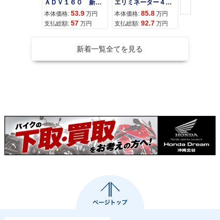
ＡＤＶ１６０ 新車 ２０２６年最新モデル パールスモーキーグレー スマートキー ２９Ｌメットイン ＵＳＢ Ｔｙｐｅ−Ｃ装備
エリミネーター４００
53.9
85.8
95
本体価格:
万円
本体価格:
万円
本体価格:
57
92.7
10
支払総額:
万円
支払総額:
万円
支払総額:
新着一覧全てを見る