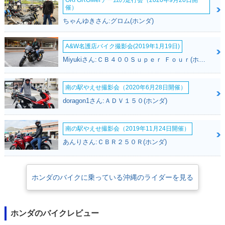
OKI GROMerチームの走行会（2020年9月20日開
催）
ちゃんゆきさん:グロム(ホンダ)
A&W名護店バイク撮影会(2019年1月19日)
2004年 Ape50・追
2003年 Ape50 Del
2002年 Ape50・カ
Miyukiさん:ＣＢ４００Ｓｕｐｅｒ Ｆｏｕｒ(ホンダ)
加
uxe・カラーチェン
ラーチェンジ
ジ
南の駅やえせ撮影会（2020年6月28日開催）
doragon1さん:ＡＤＶ１５０(ホンダ)
南の駅やえせ撮影会（2019年11月24日開催）
あんりさん:ＣＢＲ２５０Ｒ(ホンダ)
2002年 Ape50 Spe
2001年 Ape50 Del
2001年 Ape50・新
cial・特別・限定仕
uxe・追加
登場
様
ホンダのバイクに乗っている沖縄のライダーを見る
ホンダのバイクレビュー