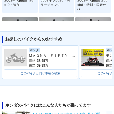
2008年 Ape50 Typ
2008年 Ape50・カ
2008年 Ape50 Spe
e D・追加
ラーチェンジ
cial・特別・限定仕
様
お探しのバイクからのおすすめ
2007年 Ape50 Del
2007年 Ape50・マ
2006年 Ape50 Del
ホンダ
ホン
uxe・マイナーチェ
イナーチェンジ
uxe・カラーチェン
ＭＡＧＮＡ ＦＩＦＴＹ ２００１年モデル 純正車両
ンジ
ジ
価格:
38.99
万
価格:
総額:
39.99
万
総額:
このバイクと同じ車種を検索
このバイク
2006年 Ape50・カ
2005年 Ape50 Del
2005年 Ape50・追
ラーチェンジ
uxe・カラーチェン
加
ジ
ホンダのバイクにはこんな人たちが乗ってます