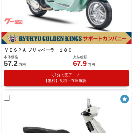
ＶＥＳＰＡ プリマベーラ １８０
本体価格
支払総額
57.2
67.9
万円
万円
1分で完了！
【無料】見積・在庫確認