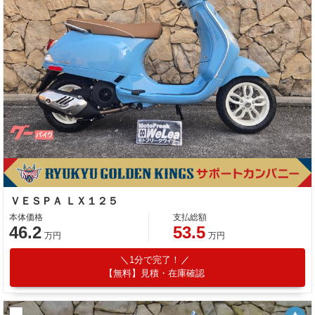
ＶＥＳＰＡ ＬＸ１２５
本体価格
支払総額
46.2
53.5
万円
万円
1分で完了！
【無料】見積・在庫確認