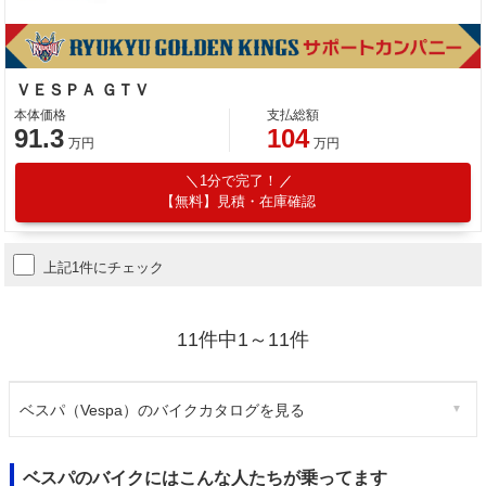
ＶＥＳＰＡ ＧＴＶ
本体価格
支払総額
91.3
104
万円
万円
1分で完了！
【無料】見積・在庫確認
上記1件にチェック
11件中1～11件
ベスパ（Vespa）のバイクカタログを見る
ベスパのバイクにはこんな人たちが乗ってます