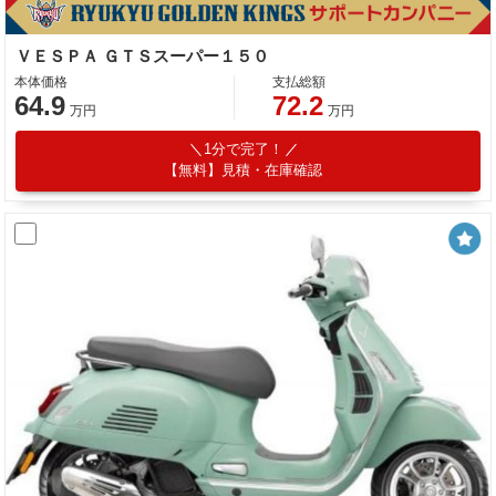
ＶＥＳＰＡ ＧＴＳスーパー１５０
本体価格
支払総額
64.9
72.2
万円
万円
1分で完了！
【無料】見積・在庫確認