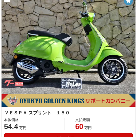
ＶＥＳＰＡ スプリント １５０
本体価格
支払総額
54.4
60
万円
万円