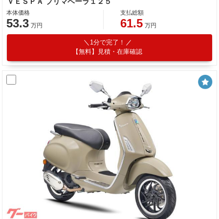
ＶＥＳＰＡ プリマベーラ１２５
本体価格
支払総額
53.3
61.5
万円
万円
1分で完了！
【無料】見積・在庫確認