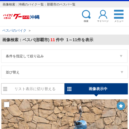
画像検索：沖縄のバイク一覧：那覇市のベスパ一覧
検索
マイページ
メニュー
ベスパのバイク
＞
画像検索：ベスパ(那覇市)
11
件中 1～11件を表示
条件を指定して絞り込み
並び替え
リスト表示に切り替える
画像表示中