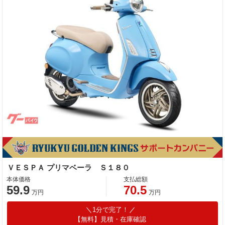
ＶＥＳＰＡ プリマベーラ Ｓ１８０
本体価格
支払総額
59.9
70.5
万円
万円
1分で完了！
【無料】見積・在庫確認