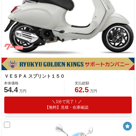
ＶＥＳＰＡ スプリント１５０
本体価格
支払総額
54.4
62.5
万円
万円
1分で完了！
【無料】見積・在庫確認