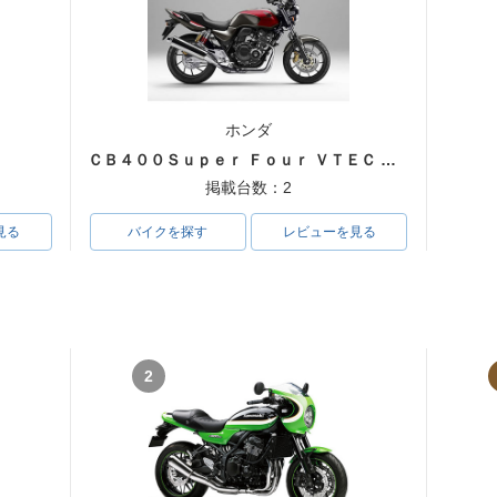
ホンダ
ＣＢ４００Ｓｕｐｅｒ Ｆｏｕｒ ＶＴＥＣ ＳＰＥＣ３
掲載台数：2
見る
バイクを探す
レビューを見る
2