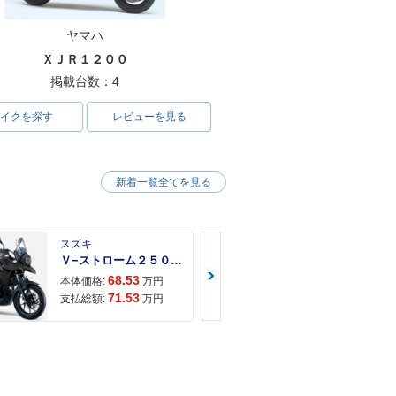
ヤマハ
ＸＪＲ１２００
掲載台数：4
イクを探す
レビューを見る
新着一覧全てを見る
スズキ
スズキ
Ｖ−ストローム２５０ ２６年モデル 水冷２気筒エンジン ＬＥＤヘッドライト標準装備
68.53
68.
本体価格:
万円
本体価格:
71.53
72.
支払総額:
万円
支払総額: