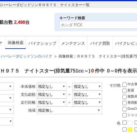
～のハーレーダビッドソンＲＨ９７５ ナイトスター一覧
キーワード検索
載台数
2,498
台
画像検索
ア
バイクショップ
メンテナンス
バイク買取
バイクレビ
ハーレーダビッドソンのバイク
＞
画像検索：ＲＨ９７５ ナイトスター(排気量751
９７５ ナイトスター(排気量751cc～)
0
件中 0～0件を表示
中古
その他
本体価格
～
新着
支払総額
～
複数
走行距離
～
車両
Goo
地域
ショ
色