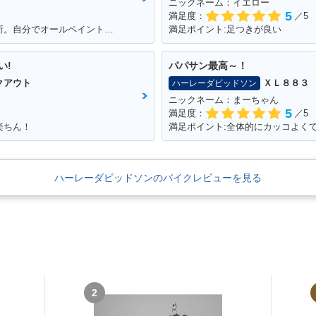
ニックネーム：イエロー
5
満足度：
／5
満足ポイント:バイク自体の故障が少ない所。自分でオールペイントした所。
満足ポイント:足つきが良い
い!
パパサン最高～！
クアウト
ＸＬ８８３
ハーレーダビッドソン
ニックネーム：まーちゃん
5
満足度：
／5
楽ちん！
満足ポイント:全体的にカッコよく
ハーレーダビッドソンのバイクレビューを見る
2