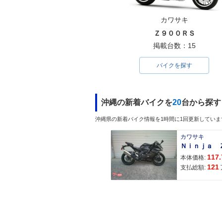
カワサキ
Ｚ９００ＲＳ
掲載台数：15
バイクを探す
沖縄の新着バイクを
20
台から探す
沖縄県の新着バイク情報を1時間に1回更新していま
カワサキ
117.
本体価格:
121
支払総額: