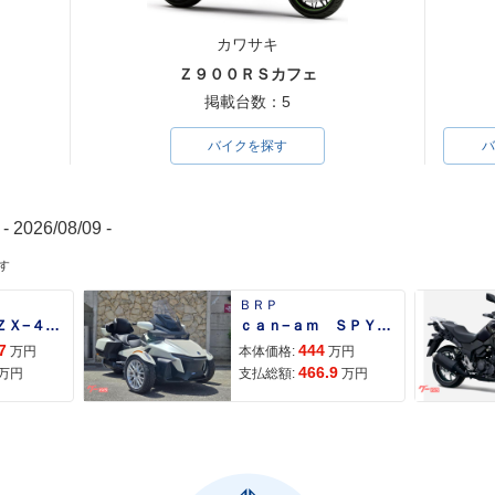
カワサキ
Ｚ９００ＲＳカフェ
掲載台数：5
バイクを探す
バ
- 2026/08/09 -
す
ＢＲＰ
Ｎｉｎｊａ ＺＸ−４Ｒ ＳＥ
ｃａｎ−ａｍ ＳＰＹＤＥＲ ＲＴ ＬＩＭＩＴＥＤ
7
444
万円
本体価格:
万円
466.9
万円
支払総額:
万円