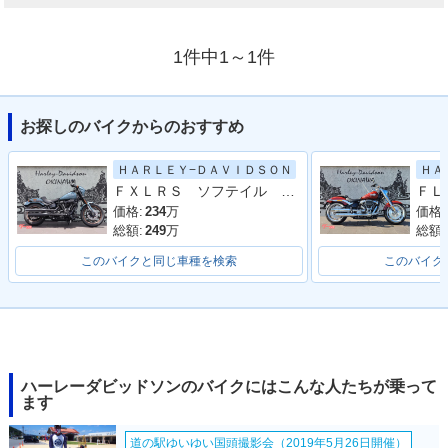
1件中1～1件
お探しのバイクからのおすすめ
ＨＡＲＬＥＹ−ＤＡＶＩＤＳＯＮ
ＨＡ
ＦＸＬＲＳ ソフテイル ローライダーＳ／ローダウン車／ＬＥＤ／ＡＢＳ／試乗可能
価格:
234
万
価格:
総額:
249
万
総額:
このバイクと同じ車種を検索
このバイク
ハーレーダビッドソンのバイクにはこんな人たちが乗って
ます
道の駅ゆいゆい国頭撮影会（2019年5月26日開催）