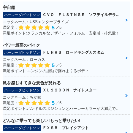
宇宙船
ＣＶＯ ＦＬＳＴＮＳＥ ソフテイルデラックス
ハーレーダビッドソン
ニックネーム：USSエンタープライズ
5
満足度：
／5
満足ポイント:クラシカルなデザイン・フォルム・安定感・排気量！
パワー最高のバイク
ＦＬＨＲＳ ロードキングカスタム
ハーレーダビッドソン
ニックネーム：ローカス
5
満足度：
／5
満足ポイント:エンジンの振動で揺れまくるボディ
風を感じすてきな景色が見れる
ＸＬ１２００Ｎ ナイトスター
ハーレーダビッドソン
ニックネーム：ちか姉
5
満足度：
／5
満足ポイント:ハンドルのポジションとハーレーカラーが大満足です！ パワーも抜群！
どんなに乗っても楽しい!もっと乗りたい!
ＦＸＳＢ ブレイクアウト
ハーレーダビッドソン