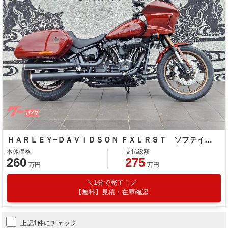
ＨＡＲＬＥＹ−ＤＡＶＩＤＳＯＮ ＦＸＬＲＳＴ ソフテイル ローライダーＳＴ ２人乗り構造変更済み
本体価格
支払総額
260
275
万円
万円
1分で完了！
【無料】見積・在庫確認
上記1件にチェック