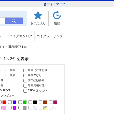
サイトマップ
お気に入り
履歴
ュー
バイクカタログ
バイクツーリング
ド(排気量751cc～)
中 1～2件を表示
車
新車
新車（在庫あり）
更新
修復歴なし
画像
支払総額あり
動画
無料見積可能
COUPON
ASKを含めない
ップレビュー