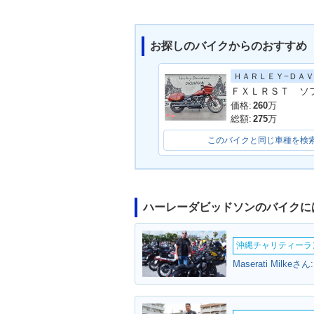
お探しのバイクからのおすすめ
価格:
260
万
総額:
275
万
このバイクと同じ車種を検
ハーレーダビッドソンのバイクに
沖縄チャリティーランF