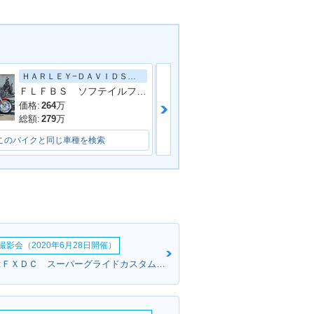
ＨＡＲＬＥＹ−ＤＡＶＩＤＳＯＮ
ＦＬＦＢＳ ソフテイルファットボーイ１１４
価格:
264
万
価格:
224
万
総額:
279
万
総額:
240
万
このバイクと同じ車種を検索
このバイクと同じ車種を検索
影会（2020年6月28日開催）
イエローさん:ＦＸＤＣ スーパーグライドカスタム(ハーレーダビッドソン)