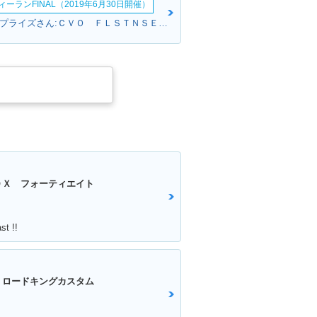
ーランFINAL（2019年6月30日開催）
USSエンタープライズさん:ＣＶＯ ＦＬＳＴＮＳＥ ソフテイルデラックス(ハーレーダビッドソン)
０Ｘ フォーティエイト
t !!
 ロードキングカスタム