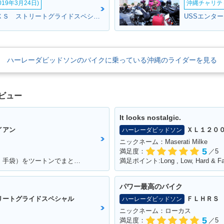
19年3月24日)
沖縄チャリティ
ゲンキさん:ＦＬＨＸＳ ストリートグライドスペシャル(ハーレーダビッドソン)
ハーレーダビッドソンのバイクに乗っている沖縄のライダーを見る
ビュー
It looks nostalgic.
イアン
ＸＬ１２０
ハーレーダビッドソン
ニックネーム：Maserati Milke
5
満足度：
／5
満足ポイント:シートと小物（ヘルメット、手袋）をツートンでまとめているところ
満足ポイント:Long , Low, Hard & Fas
パワー最高のバイク
リートグライドスペシャル
ＦＬＨＲＳ
ハーレーダビッドソン
ニックネーム：ローカス
5
満足度：
／5