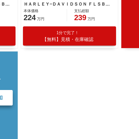
ＨＡＲＬＥＹ−ＤＡＶＩＤＳＯＮ ＦＬＳＢ ソフテイル スポーツグライド
ＨＡＲＬＥＹ−ＤＡＶＩＤＳＯＮ ＦＬＳＢ ソフテイル スポーツグライド
本体価格
支払総額
224
239
万円
万円
1分で完了！
【無料】見積・在庫確認
て
加