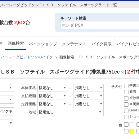
～のハーレーダビッドソンＦＬＳＢ ソフテイル スポーツグライド一覧
キーワード検索
載台数
2,512
台
画像検索
ア
バイクショップ
メンテナンス
バイク買取
バイクレビ
ハーレーダビッドソンのバイク
＞
画像検索：ＦＬＳＢ ソフテイル スポーツグライ
ＳＢ ソフテイル スポーツグライド(排気量751cc～)
2
件
中古
その他
本体価格
～
新着
支払総額
～
複数
走行距離
～
車両
Goo
地域
ショ
色