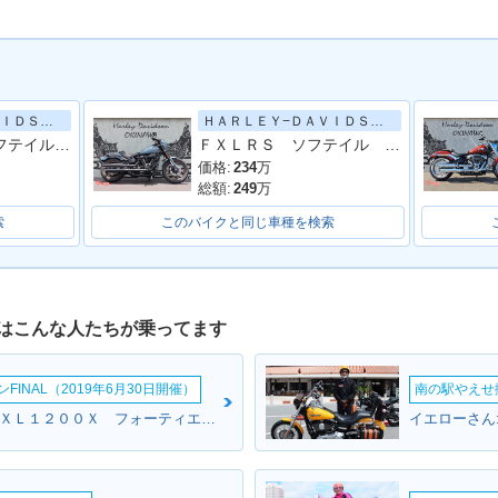
ＨＡＲＬＥＹ−ＤＡＶＩＤＳＯＮ
ＨＡＲＬＥＹ−ＤＡＶＩＤＳＯＮ
ＦＸＬＲＳＴ ソフテイル ローライダーＳＴ ２人乗り構造変更済み
ＦＸＬＲＳ ソフテイル ローライダーＳ／ローダウン車／ＬＥＤ／ＡＢＳ／試乗可能
価格:
234
万
総額:
249
万
索
このバイクと同じ車種を検索
はこんな人たちが乗ってます
INAL（2019年6月30日開催）
南の駅やえせ撮
Maserati Milkeさん:ＸＬ１２００Ｘ フォーティエイト(ハーレーダビッドソン)