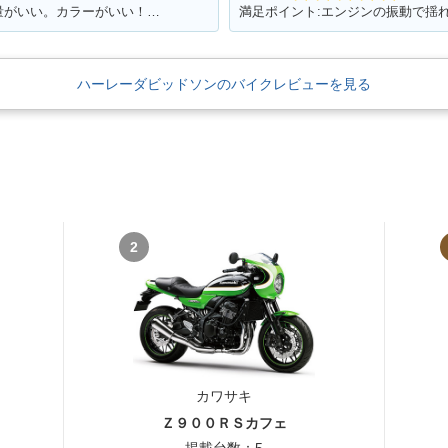
満足ポイント:115周年記念限定モデル 音量がいい。カラーがいい！カムを交換している。音が良くなった。 外観をいじってカスタムしていきたい。
満足ポイント:エンジンの振動で揺
ハーレーダビッドソンのバイクレビューを見る
2
カワサキ
Ｚ９００ＲＳカフェ