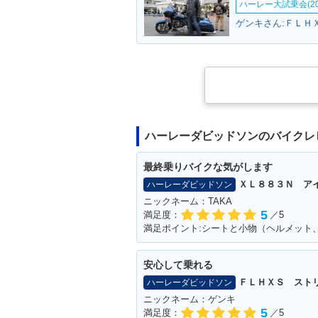
ハーレー大試乗会(20
ハーレーダビッドソンのバイクレ
最終乗りバイクな気がします
ＸＬ８８３Ｎ ア
ハーレーダビッドソン
ニックネーム：TAKA
5
満足度：
／5
安心して乗れる
ＦＬＨＸＳ スト
ハーレーダビッドソン
ニックネーム：ゲンキ
5
満足度：
／5