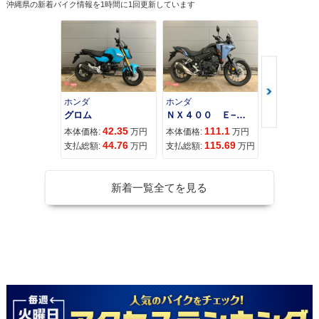
沖縄県の新着バイク情報を1時間に1回更新しています
ホンダ
ホンダ
カワサキ
グロム
ＮＸ４００ Ｅ−Ｃｌｕｔｃｈ
42.35
111.1
11
本体価格:
万円
本体価格:
万円
本体価格:
44.76
115.69
12
支払総額:
万円
支払総額:
万円
支払総額:
新着一覧全てを見る