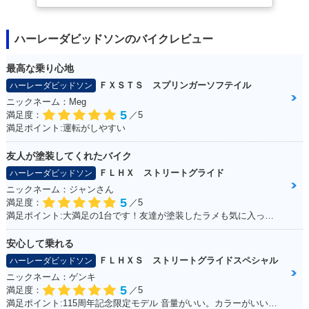
ハーレーダビッドソンのバイクレビュー
最高な乗り心地
ＦＸＳＴＳ スプリンガーソフテイル
ハーレーダビッドソン
ニックネーム：Meg
5
満足度：
／5
満足ポイント:運転がしやすい
友人が塗装してくれたバイク
ＦＬＨＸ ストリートグライド
ハーレーダビッドソン
ニックネーム：ジャンさん
5
満足度：
／5
満足ポイント:大満足の1台です！友達が塗装したラメも気に入ってます！
安心して乗れる
ＦＬＨＸＳ ストリートグライドスペシャル
ハーレーダビッドソン
ニックネーム：ゲンキ
5
満足度：
／5
満足ポイント:115周年記念限定モデル 音量がいい。カラーがいい！カムを交換している。音が良くなった。 外観をいじってカスタムしていきたい。