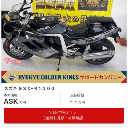
スズキ ＧＳＸ−Ｒ１１００
本体価格
支払総額
ASK
- -
万円
万円
1分で完了！
【無料】見積・在庫確認