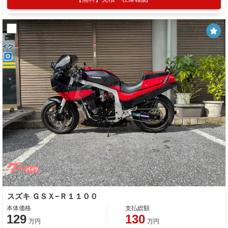
スズキ ＧＳＸ−Ｒ１１００
本体価格
支払総額
129
130
万円
万円