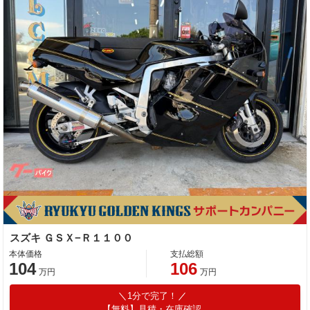
スズキ ＧＳＸ−Ｒ１１００
本体価格
支払総額
104
106
万円
万円
1分で完了！
【無料】見積・在庫確認