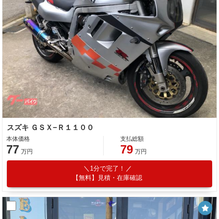
スズキ ＧＳＸ−Ｒ１１００
本体価格
支払総額
77
79
万円
万円
1分で完了！
【無料】見積・在庫確認