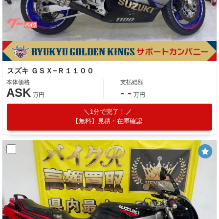
スズキ ＧＳＸ−Ｒ１１００
本体価格
支払総額
ASK
- -
万円
万円
1分で完了！
【無料】見積・在庫確認