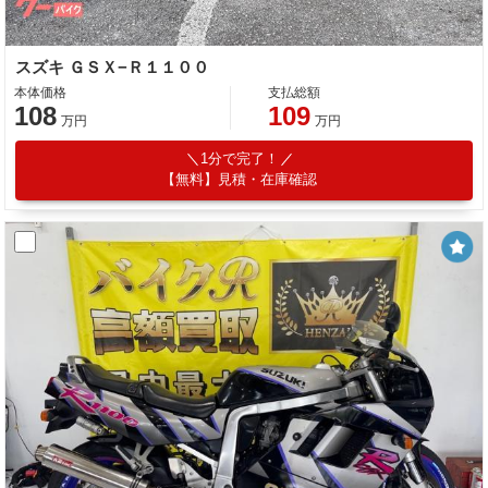
スズキ ＧＳＸ−Ｒ１１００
本体価格
支払総額
108
109
万円
万円
1分で完了！
【無料】見積・在庫確認