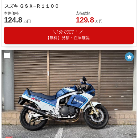
スズキ ＧＳＸ−Ｒ１１００
本体価格
支払総額
124.8
129.8
万円
万円
1分で完了！
【無料】見積・在庫確認