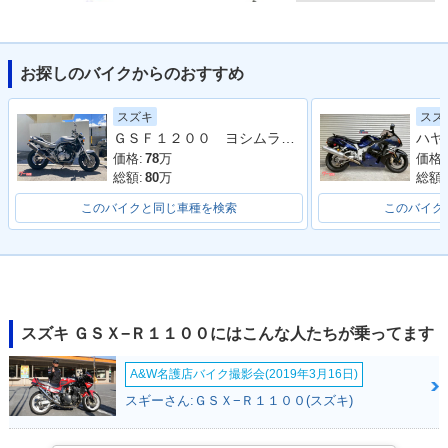
お探しのバイクからのおすすめ
1989年 GSX-R110
1991年 GSX-R110
1990年 GSX-R110
スズキ
スズ
0・マイナーチェン
0・マイナーチェン
0・マイナーチェン
ＧＳＦ１２００ ヨシムラタンデムステップ ヨシムラキャブ車 社外マフラー ウオタニ オーリンズ
ジ
ジ
ジ
価格:
78
万
価格:
総額:
80
万
総額:
このバイクと同じ車種を検索
このバイク
1988年 GSX-R110
1986年 GSX-R110
0・マイナーチェン
0・新登場
ジ
スズキ ＧＳＸ−Ｒ１１００にはこんな人たちが乗ってます
A&W名護店バイク撮影会(2019年3月16日)
スギーさん:ＧＳＸ−Ｒ１１００(スズキ)