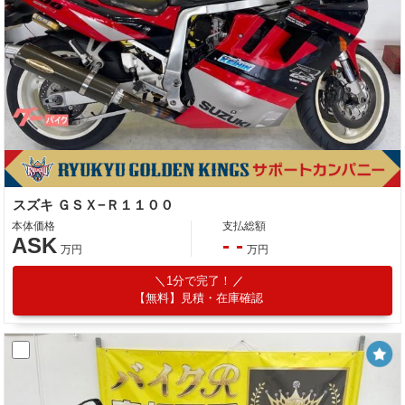
スズキ ＧＳＸ−Ｒ１１００
本体価格
支払総額
ASK
- -
万円
万円
1分で完了！
【無料】見積・在庫確認