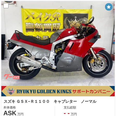
スズキ ＧＳＸ−Ｒ１１００ キャブレター ノーマル
本体価格
支払総額
ASK
- -
万円
万円