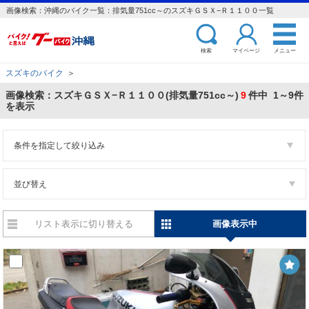
画像検索：沖縄のバイク一覧：排気量751cc～のスズキＧＳＸ−Ｒ１１００一覧
検索
マイページ
メニュー
スズキのバイク
＞
画像検索：スズキＧＳＸ−Ｒ１１００(排気量751cc～)
9
件中 1～9件
を表示
条件を指定して絞り込み
並び替え
リスト表示に切り替える
画像表示中