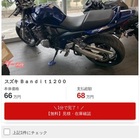
スズキ Ｂａｎｄｉｔ１２００
本体価格
支払総額
66
68
万円
万円
1分で完了！
【無料】見積・在庫確認
上記1件にチェック