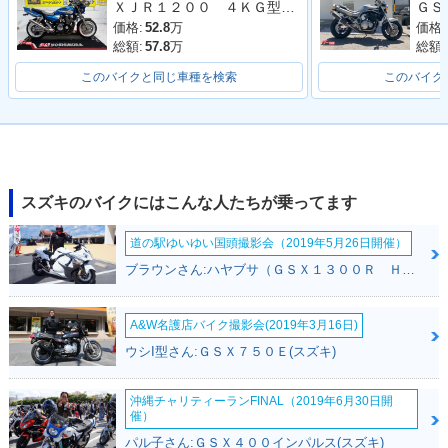
ＸＪＲ１２００ ４ＫＧ型 １９９５年モデル 社外マフラー サスペンション オイルクラー フェンダーレス カーボンフェンダー
00・新登場
価格:
52.8
万
価格:
総額:
57.8
万
総額:
このバイクと同じ車種を検索
このバイク
スズキのバイクにはこんな人たちが乗ってます
道の駅ゆいゆい国頭撮影会（2019年5月26日開催）
ブラウンさん:ハヤブサ（ＧＳＸ１３００Ｒ Ｈａｙａｂｕｓａ）(スズキ)
A&W名護店バイク撮影会(2019年3月16日)
ウシI型さん:ＧＳＸ７５０Ｅ(スズキ)
沖縄チャリティーランFINAL（2019年6月30日開
催）
パル子さん:ＧＳＸ４００インパルス(スズキ)