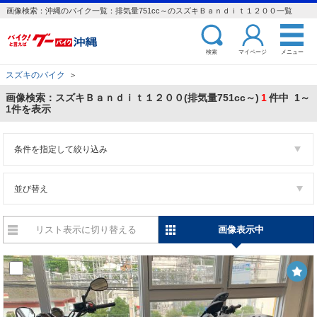
画像検索：沖縄のバイク一覧：排気量751cc～のスズキＢａｎｄｉｔ１２００一覧
検索
マイページ
メニュー
スズキのバイク
＞
画像検索：スズキＢａｎｄｉｔ１２００(排気量751cc～)
1
件中 1～
1件を表示
条件を指定して絞り込み
並び替え
リスト表示に切り替える
画像表示中