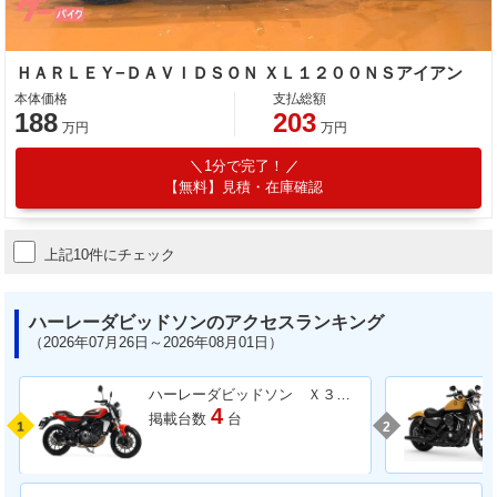
ＨＡＲＬＥＹ−ＤＡＶＩＤＳＯＮ ＸＬ１２００ＮＳアイアン
本体価格
支払総額
188
203
万円
万円
1分で完了！
【無料】見積・在庫確認
上記10件にチェック
ハーレーダビッドソンのアクセスランキング
（2026年07月26日～2026年08月01日）
ハーレーダビッドソン Ｘ３５０
4
掲載台数
台
1
2