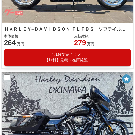
ＨＡＲＬＥＹ−ＤＡＶＩＤＳＯＮ ＦＬＦＢＳ ソフテイルファットボーイ１１４
本体価格
支払総額
264
279
万円
万円
1分で完了！
【無料】見積・在庫確認