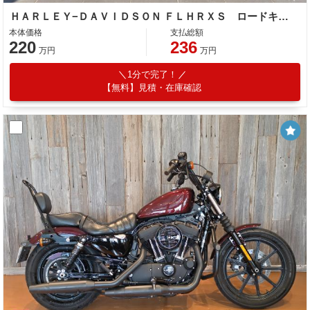
ＨＡＲＬＥＹ−ＤＡＶＩＤＳＯＮ ＦＬＨＲＸＳ ロードキングスペシャル 委託販売車両
本体価格
支払総額
220
236
万円
万円
1分で完了！
【無料】見積・在庫確認