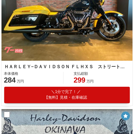
ＨＡＲＬＥＹ−ＤＡＶＩＤＳＯＮ ＦＬＨＸＳ ストリートグライドスペシャル ＡＢＳ クルーズコントロール セキュリティーシステム標準装備
本体価格
支払総額
284
299
万円
万円
1分で完了！
【無料】見積・在庫確認