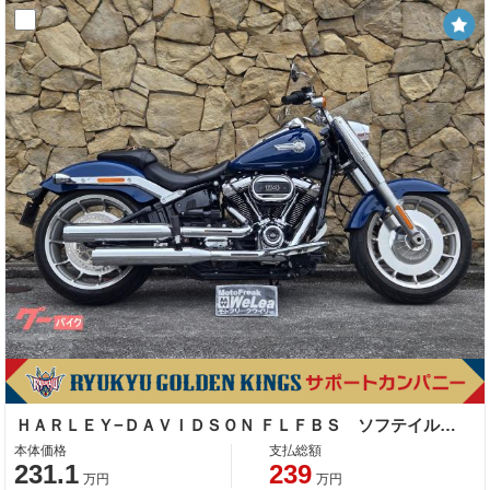
ＨＡＲＬＥＹ−ＤＡＶＩＤＳＯＮ ＦＬＦＢＳ ソフテイルファットボーイ１１４
本体価格
支払総額
231.1
239
万円
万円