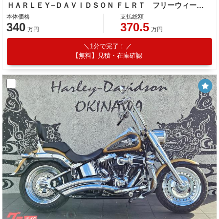
ＨＡＲＬＥＹ−ＤＡＶＩＤＳＯＮ ＦＬＲＴ フリーウィーラー トライク ＥＴＣ バックレスト
本体価格
支払総額
340
370.5
万円
万円
1分で完了！
【無料】見積・在庫確認