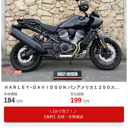
ＨＡＲＬＥＹ−ＤＡＶＩＤＳＯＮ パンアメリカ１２５０スペシャル
本体価格
支払総額
184
199
万円
万円
1分で完了！
【無料】見積・在庫確認