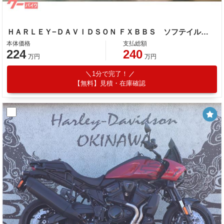
ＨＡＲＬＥＹ−ＤＡＶＩＤＳＯＮ ＦＸＢＢＳ ソフテイルストリートボブ１１４ ＡＢＳ デジタルメーター エイプハンガーハンドルバー
本体価格
支払総額
224
240
万円
万円
1分で完了！
【無料】見積・在庫確認