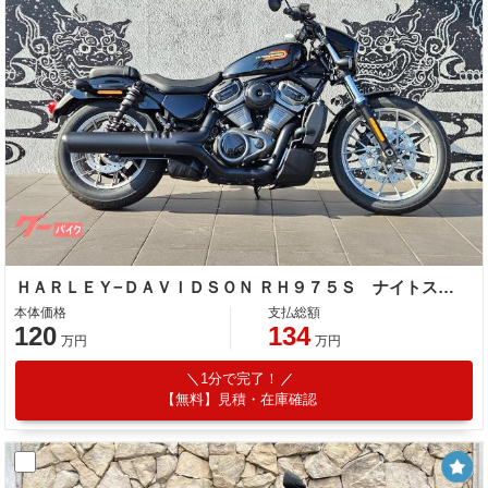
ＨＡＲＬＥＹ−ＤＡＶＩＤＳＯＮ ＲＨ９７５Ｓ ナイトスタースペシャル／前後ブレーキｂｒｅｍｂｏ標準装備／試乗可
本体価格
支払総額
120
134
万円
万円
1分で完了！
【無料】見積・在庫確認