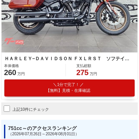
ＨＡＲＬＥＹ−ＤＡＶＩＤＳＯＮ ＦＸＬＲＳＴ ソフテイル ローライダーＳＴ ２人乗り構造変更済み
本体価格
支払総額
260
275
万円
万円
1分で完了！
【無料】見積・在庫確認
上記10件にチェック
751cc～のアクセスランキング
（2026年07月26日～2026年08月01日）