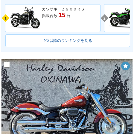
カワサキ Ｚ９００ＲＳ
15
掲載台数
台
1
2
4位以降のランキングを見る