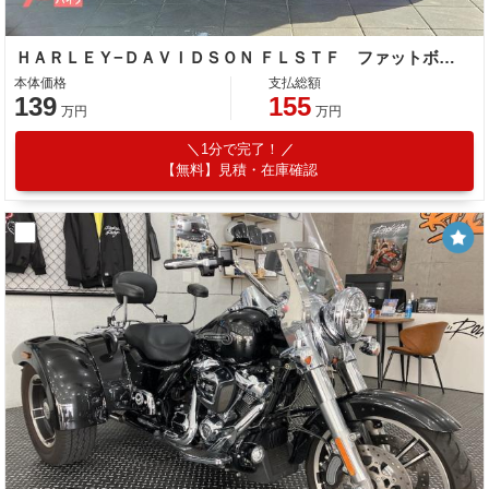
ＨＡＲＬＥＹ−ＤＡＶＩＤＳＯＮ ＦＬＳＴＦ ファットボーイ ＥＴＣ付き カスタムパーツ多数装備
本体価格
支払総額
139
155
万円
万円
1分で完了！
【無料】見積・在庫確認