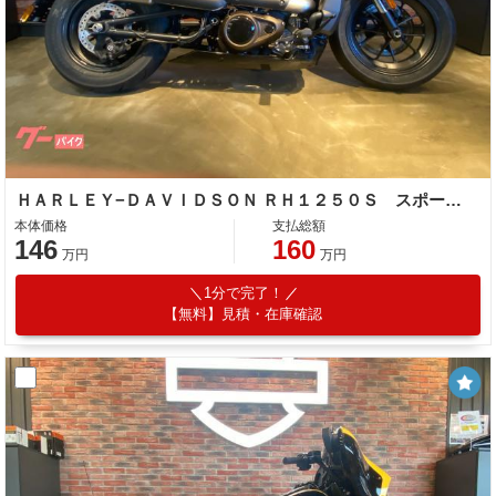
ＨＡＲＬＥＹ−ＤＡＶＩＤＳＯＮ ＲＨ１２５０Ｓ スポーツスターＳ／前後ブレンボブレーキライン／イージーアジャストリアサスペンション／灯火類フルＬＥＤ
本体価格
支払総額
146
160
万円
万円
1分で完了！
【無料】見積・在庫確認