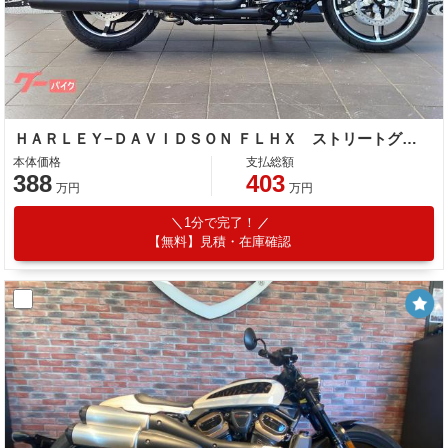
ＨＡＲＬＥＹ−ＤＡＶＩＤＳＯＮ ＦＬＨＸ ストリートグライド ロードグライド ３１２ｍｍＴＦＴカラーディスプレイ／ＡＢＳ／ＬＥＤ／クルーズコントロール標準装備
本体価格
支払総額
388
403
万円
万円
1分で完了！
【無料】見積・在庫確認