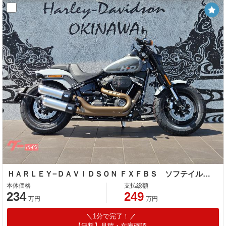
ＨＡＲＬＥＹ−ＤＡＶＩＤＳＯＮ ＦＸＦＢＳ ソフテイル ファットボブ１１４
本体価格
支払総額
234
249
万円
万円
1分で完了！
【無料】見積・在庫確認