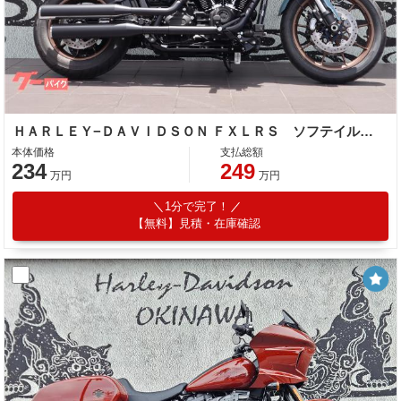
ＨＡＲＬＥＹ−ＤＡＶＩＤＳＯＮ ＦＸＬＲＳ ソフテイル ローライダーＳ／ローダウン車／ＬＥＤ／ＡＢＳ／試乗可能
本体価格
支払総額
234
249
万円
万円
1分で完了！
【無料】見積・在庫確認