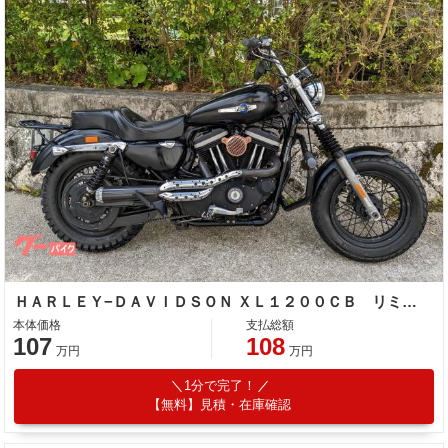
ＨＡＲＬＥＹ−ＤＡＶＩＤＳＯＮ ＸＬ１２００ＣＢ リミテッド
本体価格
支払総額
107
108
万円
万円
1分で完了！
【無料】見積・在庫確認