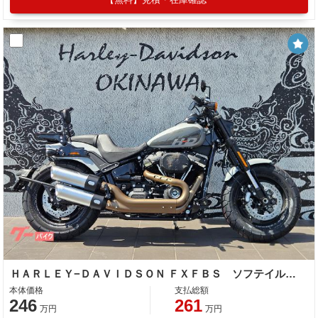
ＨＡＲＬＥＹ−ＤＡＶＩＤＳＯＮ ＦＸＦＢＳ ソフテイル ファットボブ１１４ デタッチャブルシーシーバー＆キャリア付き
本体価格
支払総額
246
261
万円
万円