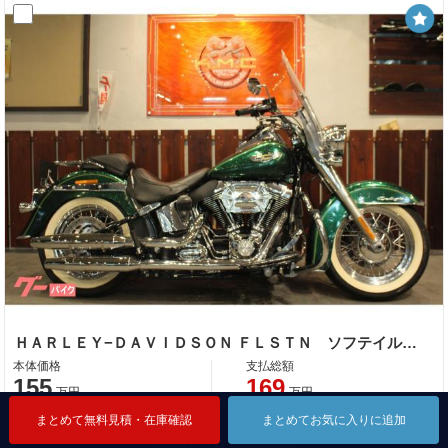
ＨＡＲＬＥＹ−ＤＡＶＩＤＳＯＮ ＦＬＳＴＮ ソフテイルデラックス １５８０ ＴＣ９６ ハードキャンディカスタム
本体価格
支払総額
155
169
万円
万円
まとめて無料見積・在庫確認
まとめて無料見積・在庫確認
まとめて無料見積・在庫確認
まとめてお気に入りに追加
まとめてお気に入りに追加
まとめてお気に入りに追加
1分で完了！
【無料】見積・在庫確認