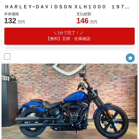
ＨＡＲＬＥＹ−ＤＡＶＩＤＳＯＮ ＸＬＨ１０００ １９７９ｙモデル サイクルエレクトリック交換済み タンク塗装済み
本体価格
支払総額
132
146
万円
万円
1分で完了！
【無料】見積・在庫確認