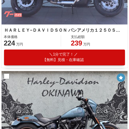
ＨＡＲＬＥＹ−ＤＡＶＩＤＳＯＮ パンアメリカ１２５０ＳＴ ＡＢＳ／ＬＥＤ／クイックシフター
本体価格
支払総額
224
239
万円
万円
1分で完了！
【無料】見積・在庫確認