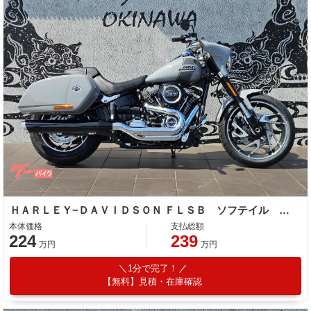
ＨＡＲＬＥＹ−ＤＡＶＩＤＳＯＮ ＦＬＳＢ ソフテイル スポーツグライド
本体価格
支払総額
224
239
万円
万円
1分で完了！
【無料】見積・在庫確認