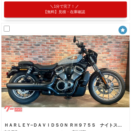
1分で完了！
【無料】見積・在庫確認
ＨＡＲＬＥＹ−ＤＡＶＩＤＳＯＮ ＲＨ９７５Ｓ ナイトスタースペシャル ＡＢＳ 前後ブレーキｂｒｅｍｂｏ クルーズコントロール 最新システム多数搭載