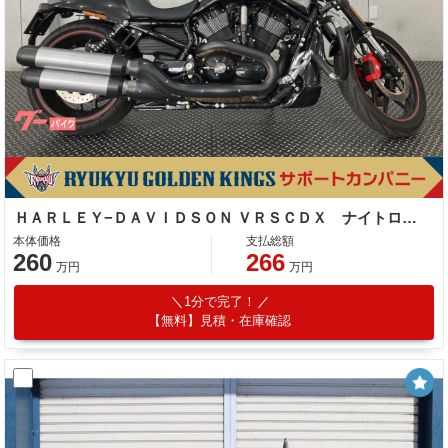
ＨＡＲＬＥＹ−ＤＡＶＩＤＳＯＮ ＶＲＳＣＤＸ ナイトロッドスペシャル 水冷エンジン
本体価格
支払総額
260
266
万円
万円
1分で完了！
【無料】見積・在庫確認