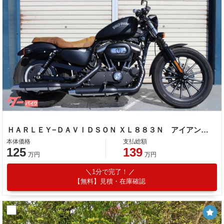
ＨＡＲＬＥＹ−ＤＡＶＩＤＳＯＮ ＸＬ８８３Ｎ アイアン ２０１４Ｙ
本体価格
支払総額
125
139
万円
万円
1分で完了！
【無料】見積・在庫確認