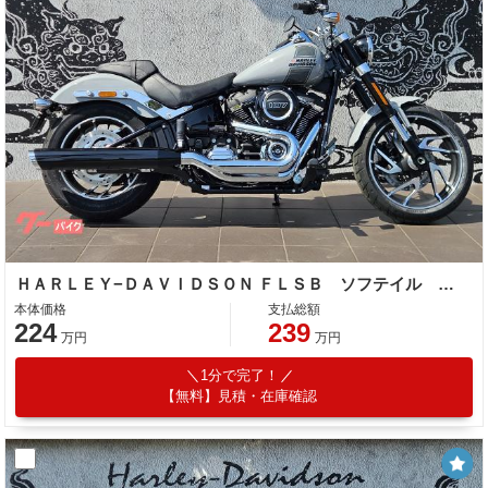
ＨＡＲＬＥＹ−ＤＡＶＩＤＳＯＮ ＦＬＳＢ ソフテイル スポーツグライド
本体価格
支払総額
224
239
万円
万円
1分で完了！
【無料】見積・在庫確認