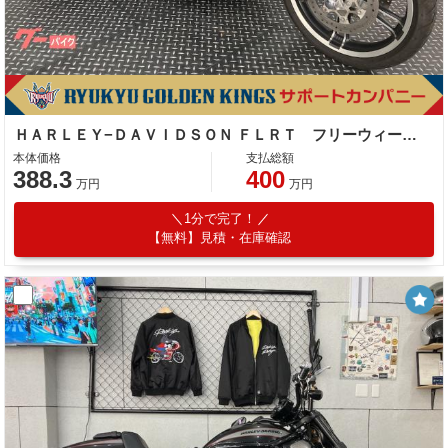
ＨＡＲＬＥＹ−ＤＡＶＩＤＳＯＮ ＦＬＲＴ フリーウィーラー トライク カスタム ＥＴＣ装備
本体価格
支払総額
388.3
400
万円
万円
1分で完了！
【無料】見積・在庫確認