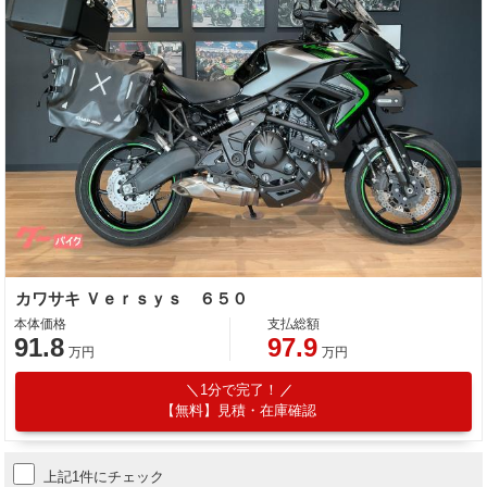
カワサキ Ｖｅｒｓｙｓ ６５０
本体価格
支払総額
91.8
97.9
万円
万円
1分で完了！
【無料】見積・在庫確認
上記1件にチェック