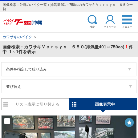
画像検索：沖縄のバイク一覧：排気量401～750ccのカワサキＶｅｒｓｙｓ ６５０一
覧
検索
マイページ
メニュー
カワサキのバイク
＞
画像検索：カワサキＶｅｒｓｙｓ ６５０(排気量401～750cc)
1
件
中 1～1件を表示
条件を指定して絞り込み
並び替え
リスト表示に切り替える
画像表示中