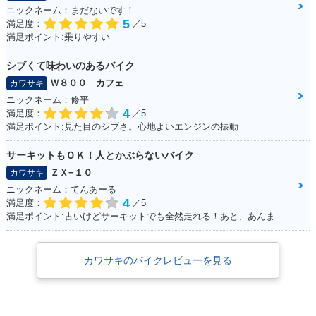
ニックネーム：まだないです！
ABS・カラーチェン
0・カラーチェンジ
ABS・新登場
ジ
5
満足度：
／5
満足ポイント:乗りやすい
シブくて味わいのあるバイク
Ｗ８００ カフェ
カワサキ
ニックネーム：修平
4
満足度：
／5
満足ポイント:見た目のシブさ。心地よいエンジンの振動
2007年 Versys 65
0・新登場
サーキットもＯＫ！人とかぶらないバイク
ＺＸ−１０
カワサキ
ニックネーム：てんあーる
4
満足度：
／5
満足ポイント:古いけどサーキットでも全然走れる！あと、あんまり乗っている人が少ない。メーターが好き
カワサキのバイクレビューを見る