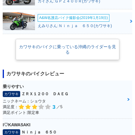
カイさん:ＧＰＺ４００Ｒ(カワサキ)
A&W名護店バイク撮影会(2019年1月19日)
2012年 Versys 650
2012年 Versys 65
2011年 Versys 650
えみりさん:Ｎｉｎｊａ ６５０(カワサキ)
ABS・カラーチェン
0・カラーチェンジ
ABS・カラーチェン
ジ
ジ
カワサキのバイクに乗っている沖縄のライダーを見
る
カワサキのバイクレビュー
2011年 Versys 65
2010年 Versys 650
2010年 Versys 65
0・カラーチェンジ
ABS・フルモデルチ
0・フルモデルチェ
乗りやすい
ェンジ
ンジ
ＺＲＸ１２００ ＤＡＥＧ
カワサキ
ニックネーム：ショウタ
3
満足度：
／5
満足ポイント:限定車
I♡KAWASAKI
Ｎｉｎｊａ ６５０
カワサキ
2008年 Versys 650
2008年 Versys 65
2007年 Versys 650