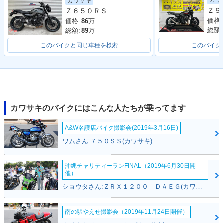
カワ
カワサキ
ジ
ジ
Ｚ６５０ＲＳ
価格:
価格:
86
万
総額:
総額:
89
万
このバイクと同じ車種を検索
このバイク
2016年 Versys 65
2015年 Versys 650
2015年 Versys 65
0・カラーチェンジ
ABS・フルモデルチ
0・フルモデルチェ
ェンジ
ンジ
カワサキのバイクにはこんな人たちが乗ってます
A&W名護店バイク撮影会(2019年3月16日)
ワムさん:７５０ＳＳ(カワサキ)
沖縄チャリティーランFINAL（2019年6月30日開
2014年 Versys 650
2014年 Versys 65
2013年 Versys 65
催）
ABS・カラーチェン
0・カラーチェンジ
0・カラーチェンジ
ショウタさん:ＺＲＸ１２００ ＤＡＥＧ(カワサキ)
ジ
南の駅やえせ撮影会（2019年11月24日開催）