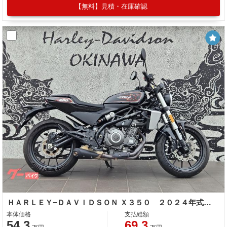
【無料】見積・在庫確認
ＨＡＲＬＥＹ−ＤＡＶＩＤＳＯＮ Ｘ３５０ ２０２４年式 ＡＢＳ ＬＥＤライト ノーマル車両
本体価格
支払総額
54.3
69.3