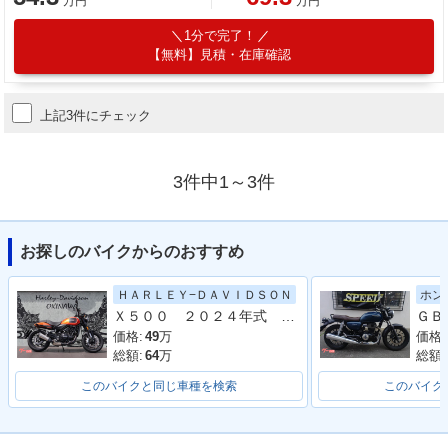
万円
万円
1分で完了！
【無料】見積・在庫確認
上記3件にチェック
3件中1～3件
お探しのバイクからのおすすめ
ＨＡＲＬＥＹ−ＤＡＶＩＤＳＯＮ
ホン
Ｘ５００ ２０２４年式 ＡＢＳ ＬＥＤライト ノーマル車両
価格:
49
万
価格:
総額:
64
万
総額:
このバイクと同じ車種を検索
このバイク