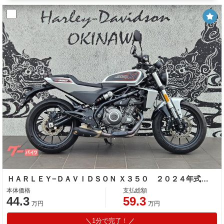
ＨＡＲＬＥＹ−ＤＡＶＩＤＳＯＮ Ｘ３５０ ２０２４年式 ＡＢＳ ＬＥＤライト ノーマル車両
本体価格
支払総額
44.3
59.3
万円
万円
1分で完了！