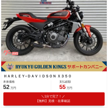
ＨＡＲＬＥＹ−ＤＡＶＩＤＳＯＮ Ｘ３５０
本体価格
支払総額
52
55
万円
万円
1分で完了！
【無料】見積・在庫確認