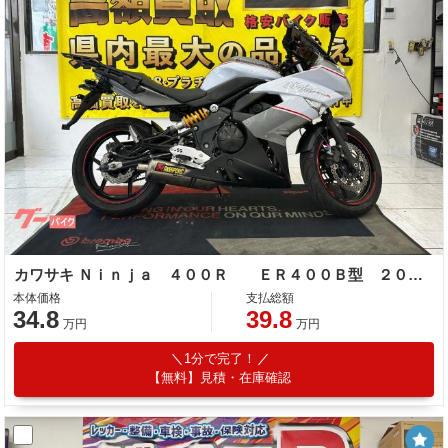
カワサキ Ｎｉｎｊａ ４００Ｒ ＥＲ４００Ｂ型 ２０１３年モデル 社外スクリーン 社外レバー 他改造有
本体価格
支払総額
34.8
39.8
万円
万円
1分で完了！
【無料】見積・在庫確認