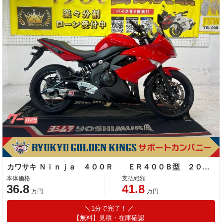
カワサキ Ｎｉｎｊａ ４００Ｒ ＥＲ４００Ｂ型 ２０１２年モデル 社外ハンドルブレース ヨシムラサイレンサー
本体価格
支払総額
36.8
41.8
万円
万円
1分で完了！
【無料】見積・在庫確認