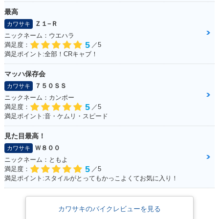
最高
Ｚ１−Ｒ
カワサキ
ニックネーム：ウエハラ
5
満足度：
／5
満足ポイント:全部！CRキャブ！
マッハ保存会
７５０ＳＳ
カワサキ
ニックネーム：カンポー
5
満足度：
／5
満足ポイント:音・ケムリ・スピード
見た目最高！
Ｗ８００
カワサキ
ニックネーム：ともよ
5
満足度：
／5
満足ポイント:スタイルがとってもかっこよくてお気に入り！
カワサキのバイクレビューを見る