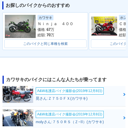
お探しのバイクからのおすすめ
2012年 Ninja 400R
2012年 Ninja 400R
2012年 Ninja 400
ホン
カワサキ
Special Edition・特
ABS・カラーチェン
R・カラーチェンジ
Ｎｉｎｊａ ４００
別・限定仕様
ジ
価格:
価格:
67
万
総額:
総額:
70
万
このバイクと同じ車種を検索
このバイク
2011年 Ninja 400R
2011年 Ninja 400
ABS・追加
R・新登場
カワサキのバイクにはこんな人たちが乗ってます
A&W名護店バイク撮影会(2019年12月8日)
晃さん:Ｚ７５０ＦＸ(カワサキ)
A&W名護店バイク撮影会(2019年12月8日)
molyさん:７５０ＲＳ（Ｚ−II）(カワサキ)