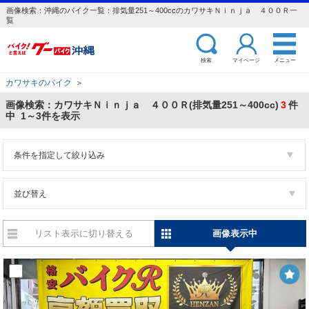
画像検索：沖縄のバイク一覧：排気量251～400ccのカワサキＮｉｎｊａ ４００Ｒ一
覧
検索
マイページ
メニュー
カワサキのバイク
＞
画像検索：カワサキＮｉｎｊａ ４００Ｒ(排気量251～400cc)
3
件
中 1～3件を表示
条件を指定して絞り込み
並び替え
リスト表示に切り替える
画像表示中