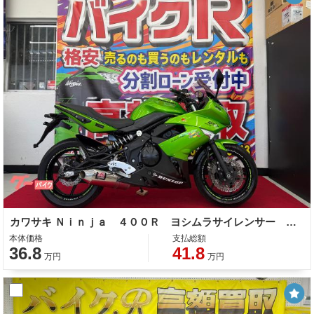
カワサキ Ｎｉｎｊａ ４００Ｒ ヨシムラサイレンサー 社外ブレーキレバー ＥＴＣ付き
本体価格
支払総額
36.8
41.8
万円
万円