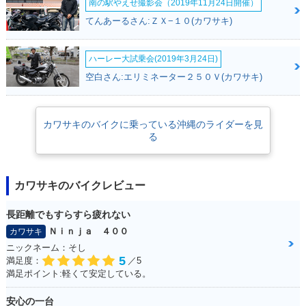
南の駅やえせ撮影会（2019年11月24日開催）
てんあーるさん:ＺＸ−１０(カワサキ)
ハーレー大試乗会(2019年3月24日)
空白さん:エリミネーター２５０Ｖ(カワサキ)
カワサキのバイクに乗っている沖縄のライダーを見
る
カワサキのバイクレビュー
長距離でもすらすら疲れない
Ｎｉｎｊａ ４００
カワサキ
ニックネーム：そし
5
満足度：
／5
満足ポイント:軽くて安定している。
安心の一台