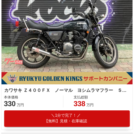
カワサキ Ｚ４００ＦＸ ノーマル ヨシムラマフラー ＳＰウオタニ
本体価格
支払総額
330
338
万円
万円
1分で完了！
【無料】見積・在庫確認