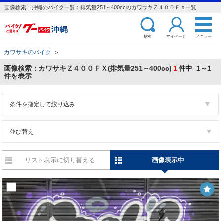
画像検索：沖縄のバイク一覧：排気量251～400ccのカワサキＺ４００ＦＸ一覧
検索
マイページ
メニュー
カワサキのバイク
＞
画像検索：カワサキＺ４００ＦＸ(排気量251～400cc)
1
件中 1～1
件を表示
条件を指定して絞り込み
並び替え
リスト表示に切り替える
画像表示中