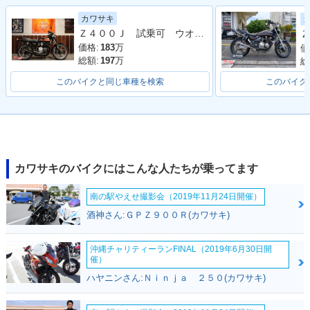
1979年 Z400FX・
1979年 Z400FX・
カラーチェンジ
新登場
カワサキ
Ｚ４００Ｊ 試乗可 ウオタニＳＰ２ 外装ＮＥＷペイント １９８１年モデル
Ｚ
価格:
183
万
価
総額:
197
万
総
このバイクと同じ車種を検索
このバイク
カワサキのバイクにはこんな人たちが乗ってます
南の駅やえせ撮影会（2019年11月24日開催）
酒神さん:ＧＰＺ９００Ｒ(カワサキ)
沖縄チャリティーランFINAL（2019年6月30日開
催）
ハヤニンさん:Ｎｉｎｊａ ２５０(カワサキ)