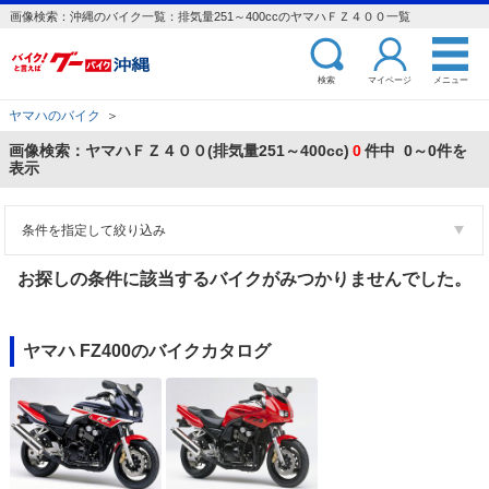
画像検索：沖縄のバイク一覧：排気量251～400ccのヤマハＦＺ４００一覧
検索
マイページ
メニュー
ヤマハのバイク
＞
画像検索：ヤマハＦＺ４００(排気量251～400cc)
0
件中 0～0件を
表示
条件を指定して絞り込み
お探しの条件に該当するバイクがみつかりませんでした。
ヤマハ FZ400のバイクカタログ