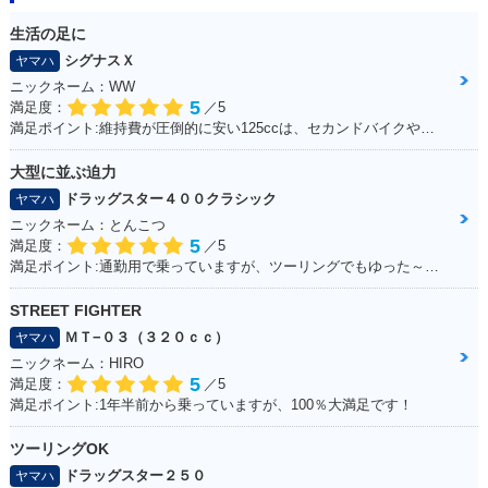
生活の足に
シグナスＸ
ヤマハ
ニックネーム：WW
5
満足度：
／5
満足ポイント:維持費が圧倒的に安い125ccは、セカンドバイクや通勤用としてオススメ。125ccスクーターの中でも、シグナスXの走行性能は力強く、普段の街乗りでは、力不足を感じる事はあまりない。 メットインも半ヘル2つなら余裕で入るので、収納性も抜群。
大型に並ぶ迫力
ドラッグスター４００クラシック
ヤマハ
ニックネーム：とんこつ
5
満足度：
／5
満足ポイント:通勤用で乗っていますが、ツーリングでもゆった～り走るのに最適です。 車体は230～240kgと重いですが、座ったときの足つきも良く、走り出すと非常に安定感があり快適。 カスタムパーツも豊富で、バイクをいじりたい方は楽しめると思います。 収納は付いていないので、サイドバッグ等を取り付けて乗ると良いです。 クラシックタイプはシャフトドライブになっていて、メンテナンスが苦手な方にもオススメ。 大型に負けないフォルムなので「ハーレーに乗りたいけど中免しか持ってない。。」と言う方は是非！
STREET FIGHTER
ＭＴ−０３（３２０ｃｃ）
ヤマハ
ニックネーム：HIRO
5
満足度：
／5
満足ポイント:1年半前から乗っていますが、100％大満足です！
ツーリングOK
ドラッグスター２５０
ヤマハ