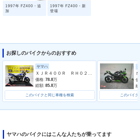
1997年 FZ400・追
1997年 FZ400・新
加
登場
お探しのバイクからのおすすめ
ヤマハ
ＸＪＲ４００Ｒ ＲＨ０２Ｊ ２００１年モデル ディープパープリッシュブルーメタリックＣ
Ｎ
価格:
78.8
万
価
総額:
85.8
万
総
このバイクと同じ車種を検索
このバイク
ヤマハのバイクにはこんな人たちが乗ってます