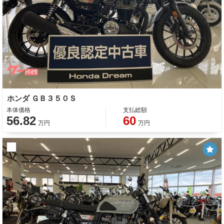
ホンダ ＧＢ３５０Ｓ
本体価格
支払総額
56.82
60
万円
万円