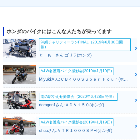
ホンダのバイクにはこんな人たちが乗ってます
沖縄チャリティーランFINAL（2019年6月30日開
催）
とーもーさん:ゴリラ(ホンダ)
A&W名護店バイク撮影会(2019年1月19日)
Miyukiさん:ＣＢ４００Ｓｕｐｅｒ Ｆｏｕｒ(ホンダ)
南の駅やえせ撮影会（2020年6月28日開催）
doragon1さん:ＡＤＶ１５０(ホンダ)
A&W名護店バイク撮影会(2019年1月19日)
shuuさん:ＶＴＲ１０００ＳＰ−I(ホンダ)