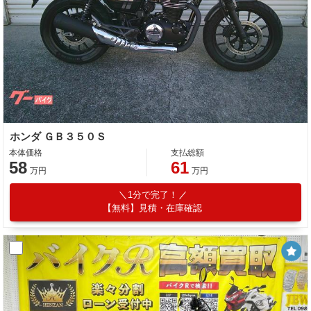
ホンダ ＧＢ３５０Ｓ
本体価格
支払総額
58
61
万円
万円
1分で完了！
【無料】見積・在庫確認