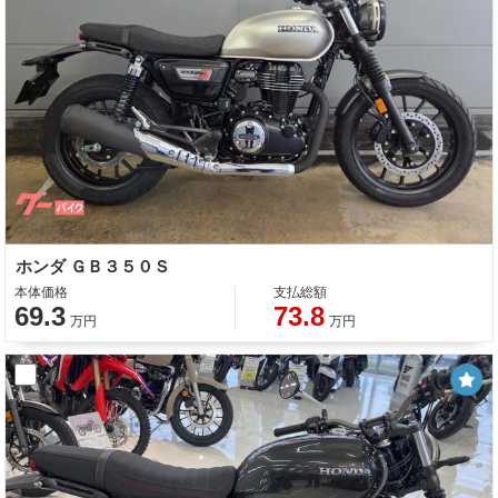
ホンダ ＧＢ３５０Ｓ
本体価格
支払総額
69.3
73.8
万円
万円