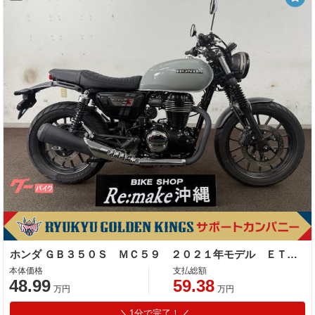
ホンダ ＧＢ３５０Ｓ ＭＣ５９ ２０２１年モデル ＥＴＣ２．０車載器 プコブルー
本体価格
支払総額
48.99
59.38
万円
万円
1分で完了！