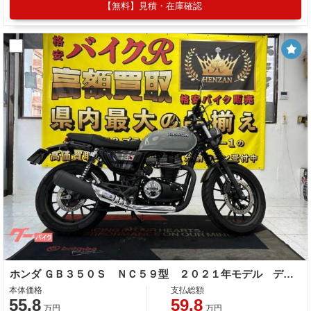
【無料】見積・在庫確認
ホンダ ＧＢ３５０Ｓ ＮＣ５９型 ２０２１年モデル デイトナタコメーター スマホホルダー
本体価格
支払総額
55.8
59.8
万円
万円