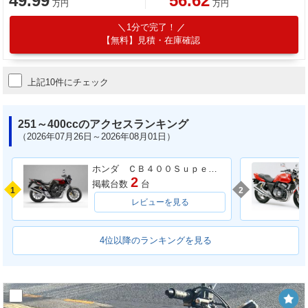
49.99
56.62
万円
万円
1分で完了！
【無料】見積・在庫確認
上記10件にチェック
251～400ccのアクセスランキング
（2026年07月26日～2026年08月01日）
ホンダ ＣＢ４００Ｓｕｐｅｒ Ｆｏｕｒ ＶＴＥＣ ＳＰＥＣ３
2
掲載台数
台
1
2
レビューを見る
4位以降のランキングを見る