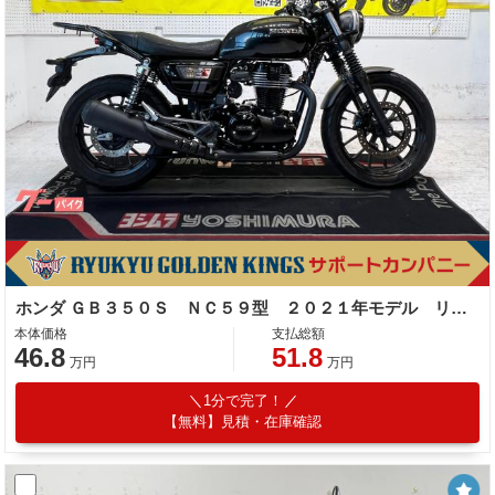
ホンダ ＧＢ３５０Ｓ ＮＣ５９型 ２０２１年モデル リアキャリア グリップヒーター タコメーター
本体価格
支払総額
46.8
51.8
万円
万円
1分で完了！
【無料】見積・在庫確認