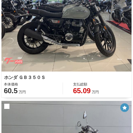
ホンダ ＧＢ３５０Ｓ
本体価格
支払総額
60.5
65.09
万円
万円