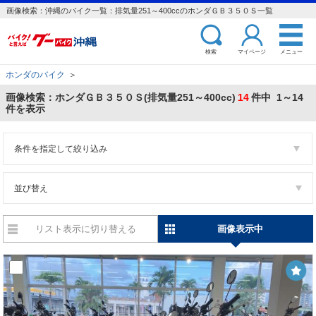
画像検索：沖縄のバイク一覧：排気量251～400ccのホンダＧＢ３５０Ｓ一覧
検索
マイページ
メニュー
ホンダのバイク
＞
画像検索：ホンダＧＢ３５０Ｓ(排気量251～400cc)
14
件中 1～14
件を表示
条件を指定して絞り込み
並び替え
リスト表示に切り替える
画像表示中