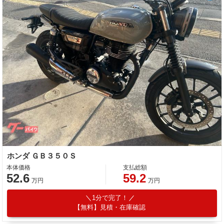
ホンダ ＧＢ３５０Ｓ
本体価格
支払総額
52.6
59.2
万円
万円
1分で完了！
【無料】見積・在庫確認