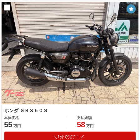
ホンダ ＧＢ３５０Ｓ
本体価格
支払総額
55
58
万円
万円
1分で完了！