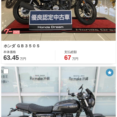
ホンダ ＧＢ３５０Ｓ
本体価格
支払総額
63.45
67
万円
万円