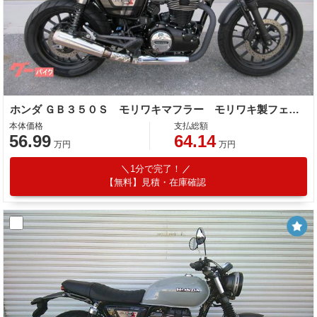
ホンダ ＧＢ３５０Ｓ モリワキマフラー モリワキ製フェンダーレス バーエンドミラー ショートスクリーン
本体価格
支払総額
56.99
64.14
万円
万円
1分で完了！
【無料】見積・在庫確認