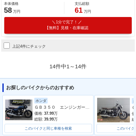
本体価格
支払総額
58
61
万円
万円
1分で完了！
【無料】見積・在庫確認
上記4件にチェック
14件中1～14件
お探しのバイクからのおすすめ
ホンダ
ＧＢ３５０ エンジンガード付 車検１１月
Ｇ
価格:
37.99
万
価
総額:
39.99
万
総
このバイクと同じ車種を検索
このバイク