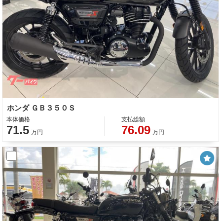
ホンダ ＧＢ３５０Ｓ
本体価格
支払総額
71.5
76.09
万円
万円