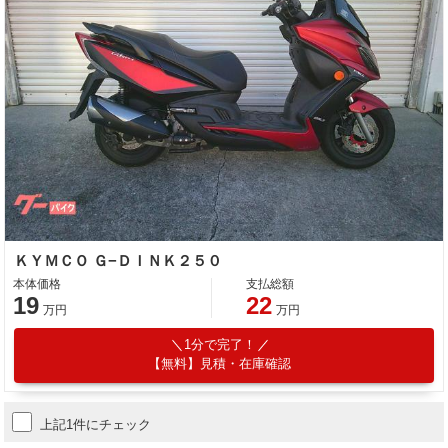
ＫＹＭＣＯ Ｇ−ＤＩＮＫ２５０
本体価格
支払総額
19
22
万円
万円
1分で完了！
【無料】見積・在庫確認
上記1件にチェック