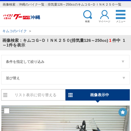
画像検索：沖縄のバイク一覧：排気量126～250ccのキムコＧ−ＤＩＮＫ２５０一覧
検索
マイページ
メニュー
キムコのバイク
＞
画像検索：キムコＧ−ＤＩＮＫ２５０(排気量126～250cc)
1
件中 1
～1件を表示
条件を指定して絞り込み
並び替え
リスト表示に切り替える
画像表示中