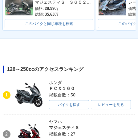
マジェスティＳ ＳＧ５２Ｊ 最終２０２０年モデル 純正ロングスクリーン ブラックメタリックＸ
価格:
28.99
万
価格:
総額:
35.63
万
総額:
このバイクと同じ車種を検索
このバイク
126～250ccのアクセスランキング
ホンダ
ＰＣＸ１６０
1
掲載台数：50
バイクを探す
レビューを見る
ヤマハ
マジェスティＳ
2
掲載台数：27