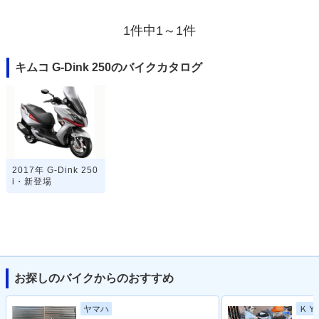
1件中1～1件
キムコ G-Dink 250のバイクカタログ
2017年 G-Dink 250
i・新登場
お探しのバイクからのおすすめ
ヤマハ
ＫＹ