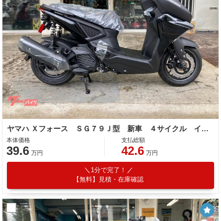
ヤマハ Ｘフォース ＳＧ７９Ｊ型 新車 ４サイクル インジェクション ＡＴ ＡＢＳ
本体価格
支払総額
39.6
42.6
万円
万円
1分で完了！
【無料】見積・在庫確認