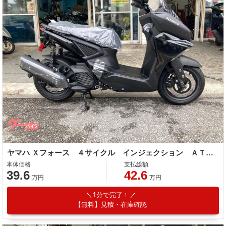
ヤマハ Ｘフォース ４サイクル インジェクション ＡＴ ＳＯＨＣ
本体価格
支払総額
39.6
42.6
万円
万円
1分で完了！
【無料】見積・在庫確認