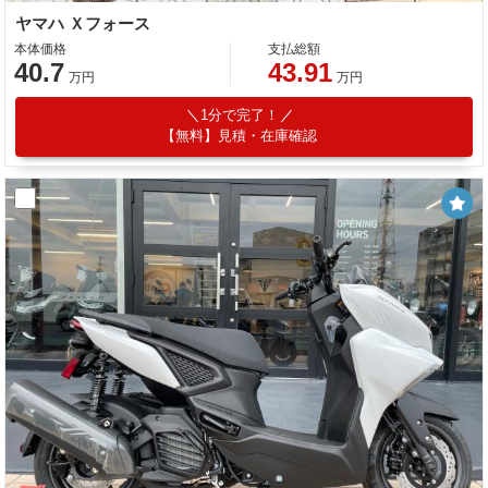
ヤマハ Ｘフォース
本体価格
支払総額
40.7
43.91
万円
万円
1分で完了！
【無料】見積・在庫確認