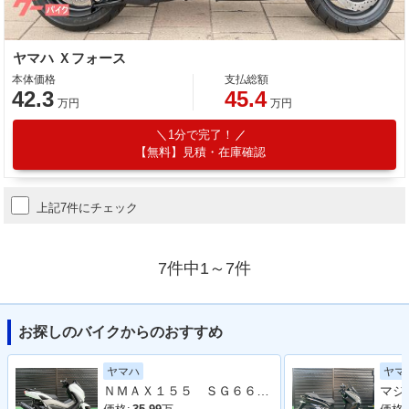
ヤマハ Ｘフォース
本体価格
支払総額
42.3
45.4
万円
万円
1分で完了！
【無料】見積・在庫確認
上記7件にチェック
7件中1～7件
お探しのバイクからのおすすめ
ヤマハ
ヤマ
ＮＭＡＸ１５５ ＳＧ６６Ｊ ２０２３年モデル フェンダーレス シート レバー キャリパー ホワイトメタリック６