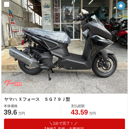
ヤマハ Ｘフォース ＳＧ７９Ｊ型
本体価格
支払総額
39.6
43.59
万円
万円
1分で完了！
【無料】見積・在庫確認