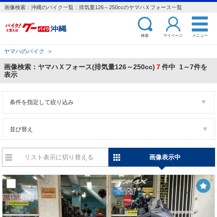
画像検索：沖縄のバイク一覧：排気量126～250ccのヤマハＸフォース一覧
検索
マイページ
メニュー
ヤマハのバイク
＞
画像検索：ヤマハＸフォース(排気量126～250cc)
7
件中 1～7件を
表示
条件を指定して絞り込み
並び替え
リスト表示に切り替える
画像表示中