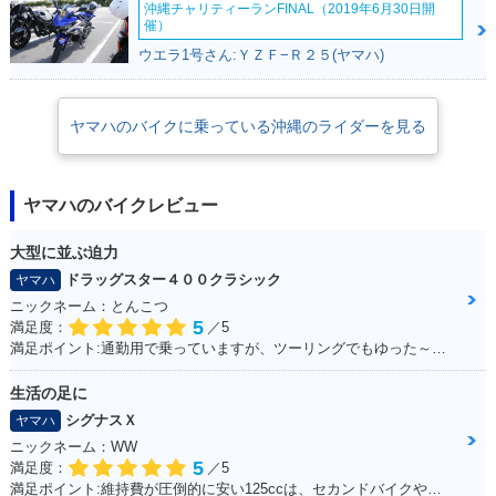
沖縄チャリティーランFINAL（2019年6月30日開
催）
ウエラ1号さん:ＹＺＦ−Ｒ２５(ヤマハ)
ヤマハのバイクに乗っている沖縄のライダーを見る
ヤマハのバイクレビュー
大型に並ぶ迫力
ドラッグスター４００クラシック
ヤマハ
ニックネーム：とんこつ
5
満足度：
／5
満足ポイント:通勤用で乗っていますが、ツーリングでもゆった～り走るのに最適です。 車体は230～240kgと重いですが、座ったときの足つきも良く、走り出すと非常に安定感があり快適。 カスタムパーツも豊富で、バイクをいじりたい方は楽しめると思います。 収納は付いていないので、サイドバッグ等を取り付けて乗ると良いです。 クラシックタイプはシャフトドライブになっていて、メンテナンスが苦手な方にもオススメ。 大型に負けないフォルムなので「ハーレーに乗りたいけど中免しか持ってない。。」と言う方は是非！
生活の足に
シグナスＸ
ヤマハ
ニックネーム：WW
5
満足度：
／5
満足ポイント:維持費が圧倒的に安い125ccは、セカンドバイクや通勤用としてオススメ。125ccスクーターの中でも、シグナスXの走行性能は力強く、普段の街乗りでは、力不足を感じる事はあまりない。 メットインも半ヘル2つなら余裕で入るので、収納性も抜群。