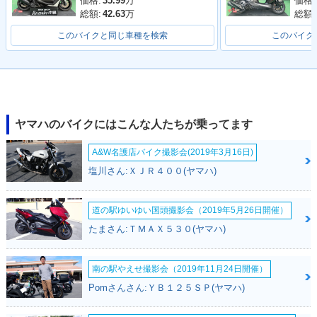
価格:
35.99
万
価格:
総額:
42.63
万
総額:
このバイクと同じ車種を検索
このバイク
ヤマハのバイクにはこんな人たちが乗ってます
A&W名護店バイク撮影会(2019年3月16日)
塩川さん:ＸＪＲ４００(ヤマハ)
道の駅ゆいゆい国頭撮影会（2019年5月26日開催）
たまさん:ＴＭＡＸ５３０(ヤマハ)
南の駅やえせ撮影会（2019年11月24日開催）
Pomさんさん:ＹＢ１２５ＳＰ(ヤマハ)