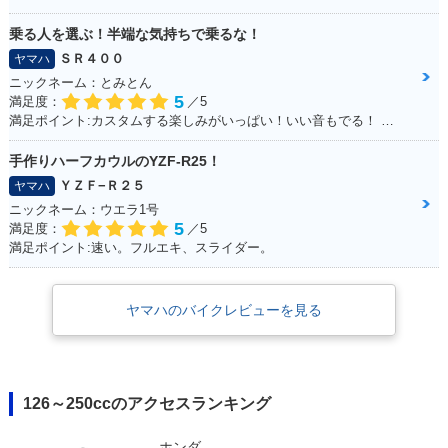
乗る人を選ぶ！半端な気持ちで乗るな！
ＳＲ４００
ヤマハ
ニックネーム：とみとん
5
満足度：
／5
満足ポイント:カスタムする楽しみがいっぱい！いい音もでる！ シルバーの洗濯ばさみがこだわりポイントです
手作りハーフカウルのYZF-R25！
ＹＺＦ−Ｒ２５
ヤマハ
ニックネーム：ウエラ1号
5
満足度：
／5
満足ポイント:速い。フルエキ、スライダー。
ヤマハのバイクレビューを見る
126～250ccのアクセスランキング
ホンダ