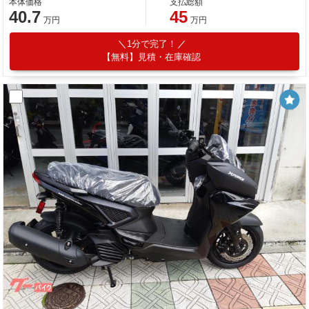
本体価格
支払総額
40.7
45
万円
万円
1分で完了！
【無料】見積・在庫確認