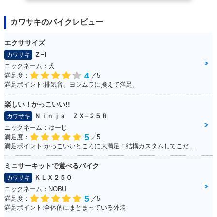
カワサキのバイクレビュー
エクササイズ
Ｚ−I
カワサキ
ニックネーム：犬
4
満足度：
／5
満足ポイント:排気音、ヨシムラに換えて満足。
楽しい！かっこいい!!
Ｎｉｎｊａ ＺＸ−２５Ｒ
カワサキ
ニックネーム：ゆーじ
5
満足度：
／5
満足ポイント:かっこいいところに大満足！結構カスタムしてこだわっています！
ミニサーキットで遊べるバイク
ＫＬＸ２５０
カワサキ
ニックネーム：NOBU
5
満足度：
／5
満足ポイント:全体的にまとまっている外装