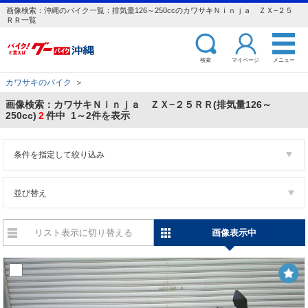
画像検索：沖縄のバイク一覧：排気量126～250ccのカワサキＮｉｎｊａ ＺＸ−２５
ＲＲ一覧
検索
マイページ
メニュー
カワサキのバイク
＞
画像検索：カワサキＮｉｎｊａ ＺＸ−２５ＲＲ(排気量126～
250cc)
2
件中 1～2件を表示
条件を指定して絞り込み
並び替え
リスト表示に切り替える
画像表示中