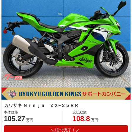
カワサキ Ｎｉｎｊａ ＺＸ−２５ＲＲ
本体価格
支払総額
105.27
108.8
万円
万円
1分で完了！