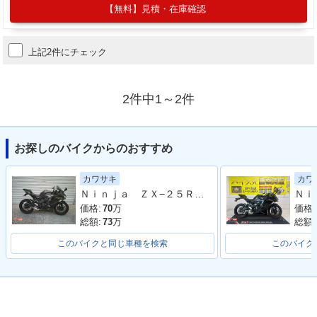
【無料】見積・在庫確認
上記2件にチェック
2件中1～2件
お探しのバイクからのおすすめ
カワサキ
カワ
Ｎｉｎｊａ ＺＸ−２５Ｒ ＳＥ
価格:
70
万
価格:
総額:
73
万
総額:
このバイクと同じ車種を検索
このバイク