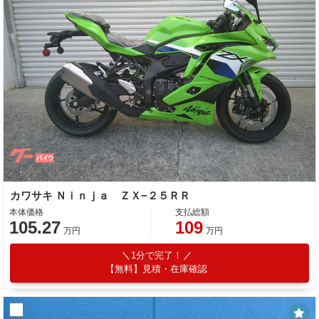
カワサキ Ｎｉｎｊａ ＺＸ−２５ＲＲ
本体価格
支払総額
105.27
109
万円
万円
1分で完了！
【無料】見積・在庫確認