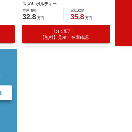
スズキ ボルティー
本体価格
支払総額
32.8
35.8
万円
万円
1分で完了！
【無料】見積・在庫確認
て
加