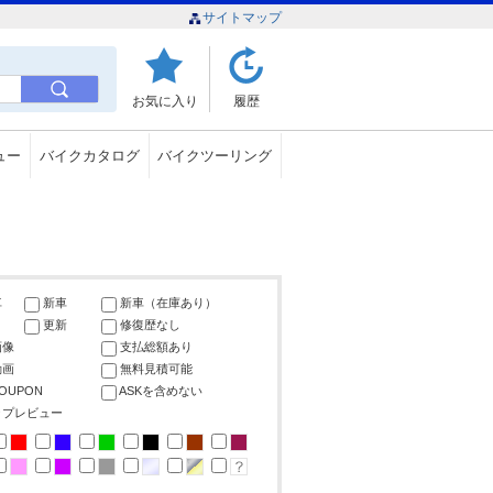
サイトマップ
お気に入り
履歴
ュー
バイクカタログ
バイクツーリング
車
新車
新車（在庫あり）
更新
修復歴なし
画像
支払総額あり
動画
無料見積可能
COUPON
ASKを含めない
ップレビュー