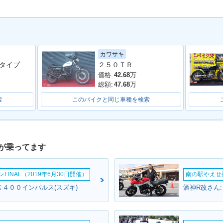
Type 1
1996年 VOLTY Type C
1996年 VOLTY Type
1995年 V
カワサキ
2・特別・限定仕様
タイプ
２５０ＴＲ
価格:
42.68
万
総額:
47.68
万
索
このバイクと同じ車種を検索
1994年 VOLTY Type 1
VOLTY
Type 2
が乗ってます
INAL（2019年6月30日開催）
南の駅やえせ撮
Ｘ４００インパルス(スズキ)
酒神R改さん