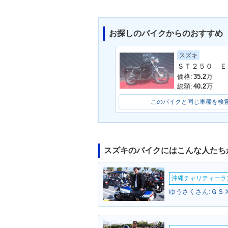
お探しのバイクからのおすすめ
1997年 VOLTY Type 2
1997年 VOLTY 
スズキ
ＳＴ２５０ Ｅ
価格:
35.2
万
総額:
40.2
万
このバイクと同じ車種を検
1995年 VOLTY Type 1
1994年 VOLTY 
スズキのバイクにはこんな人たち
沖縄チャリティーランF
ゆうさくさん:ＧＳ