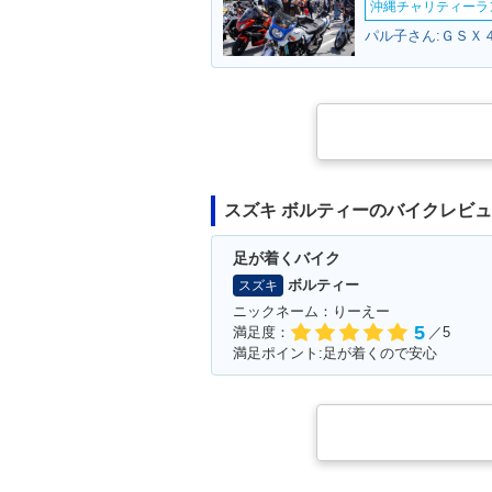
沖縄チャリティーランF
パル子さん:ＧＳＸ
スズキ ボルティーのバイクレビ
足が着くバイク
ボルティー
スズキ
ニックネーム：りーえー
5
満足度：
／5
満足ポイント:足が着くので安心