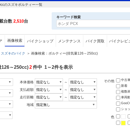
0ccのスズキボルティー一覧
キーワード検索
載台数
2,510
台
画像検索
ア
バイクショップ
メンテナンス
バイク買取
バイクレビ
スズキのバイク
＞
画像検索：ボルティー(排気量126～250cc)
6～250cc)
2
件中 1～2件を表示
中古
その他
本体価格
～
新着
支払総額
～
複数
走行距離
～
車両
Goo
地域
ショ
色