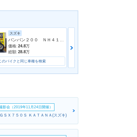
OLTY Type C
1995年 VOLTY Type 2
スズキ
ホンダ
バンバン２００ ＮＨ４１Ａ型 ２００２年モデル 社外ハンドル 社外マフラー
価格:
24.8
万
価格:
39.99
万
総額:
28.8
万
総額:
46.63
万
このバイクと同じ車種を検索
このバイクと同じ車種を検索
影会（2019年11月24日開催）
:ＧＳＸ７５０Ｓ ＫＡＴＡＮＡ(スズキ)