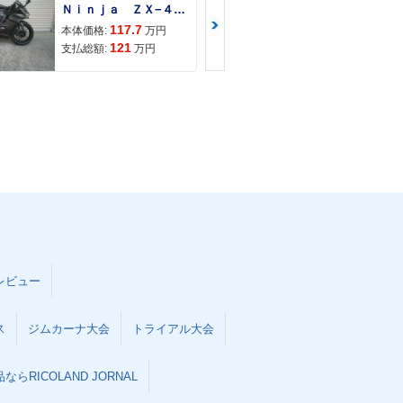
Ｎｉｎｊａ ＺＸ−４Ｒ ＳＥ
Ｚ９００ＲＳ
117.7
150
本体価格:
万円
本体価格:
121
157
支払総額:
万円
支払総額:
レビュー
ス
ジムカーナ大会
トライアル大会
らRICOLAND JORNAL