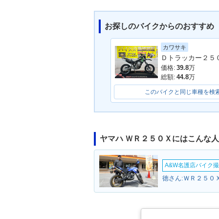
お探しのバイクからのおすすめ
カワサキ
2009年 WR250X・カラ
2008年 WR2
ーチェンジ
場
価格:
39.8
万
総額:
44.8
万
このバイクと同じ車種を検
ヤマハ ＷＲ２５０Ｘにはこんな
A&W名護店バイク撮影
徳さん:ＷＲ２５０Ｘ