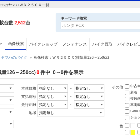
0ccのヤマハＷＲ２５０Ｘ一覧
キーワード検索
載台数
2,512
台
画像検索
ア
バイクショップ
メンテナンス
バイク買取
バイクレビ
ヤマハのバイク
＞
画像検索：ＷＲ２５０Ｘ(排気量126～250cc)
26～250cc)
0
件中 0～0件を表示
中古
その他
本体価格
～
新着
支払総額
～
複数
走行距離
～
車両
Goo
地域
ショ
色