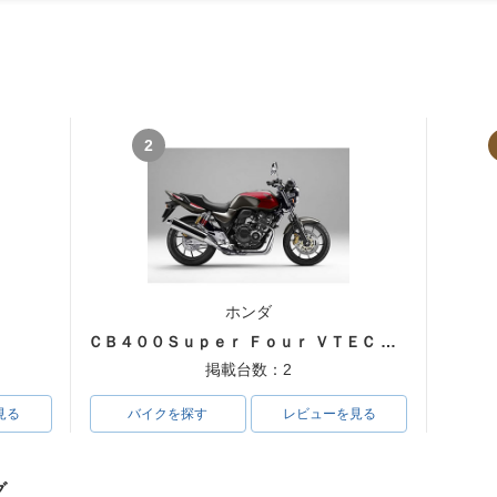
2
ホンダ
ＣＢ４００Ｓｕｐｅｒ Ｆｏｕｒ ＶＴＥＣ ＳＰＥＣ３
掲載台数：2
見る
バイクを探す
レビューを見る
グ