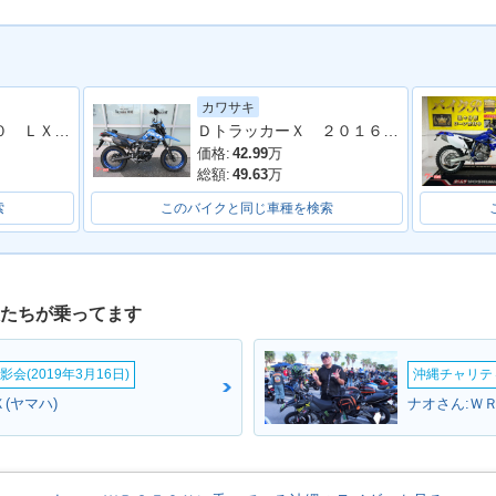
カワサキ
50X・新登
Ｄトラッカー２５０ ＬＸ２５０Ｅ型 ２００６年モデル 社外ヘッドライト
ＤトラッカーＸ ２０１６年ファイナルエディション ＺＥＴＡナックルガード オフロード仕様
価格:
42.99
万
総額:
49.63
万
索
このバイクと同じ車種を検索
人たちが乗ってます
会(2019年3月16日)
沖縄チャリティ
(ヤマハ)
ナオさん:ＷＲ