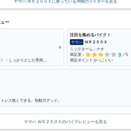
ヤマハ ＷＲ２５０Ｘに乗っている沖縄のライダーを見る
ビュー
注目を集めるバイク！
ＷＲ２５０Ｘ
ヤマハ
ニックネーム：ナオ
3
満足度：
／5
満足ポイント:・国産250オフ最強のパワー！ ・しっかりとした専用設計の足回り！ ・スタイルよすぎ！ノーマル車でもめちゃカッコイイ！！ ・アフターパーツも250オフの中では多い方！ ・メンテサイクル長いから楽！ ・デカールでイメチェンし放題だから飽きが来ない！ ・ネットで情報集めがしやすい（ユーザーが多い）
満足ポイント:かっこいい
ストレス無くできる。制動力グッド。
ヤマハ ＷＲ２５０Ｘのバイクレビューを見る