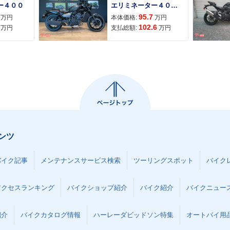
ー４００
エリミネーター４００ＳＥ
95.7
万円
本体価格:
万円
102.6
万円
支払総額:
万円
ンツ
バイク記事
メンテナンスサービス検索
ツーリングスポット
バイク
アクセスランキング
バイクショップ紹介
バイク紹介
バイクニュー
紹介
バイクカタログ情報
ハーレーダビッドソン特集
オートバイ用品な