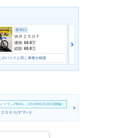
ヤマハ
カワサキ
ＷＲ２５０Ｆ
ＫＬＸ２３０Ｓ
価格:
64.8
万
価格:
62.6
万
総額:
69.8
万
総額:
64
万
このバイクと同じ車種を検索
このバイクと同じ車種を検索
ーランFINAL（2019年6月30日開催）
２５０Ｘ(ヤマハ)