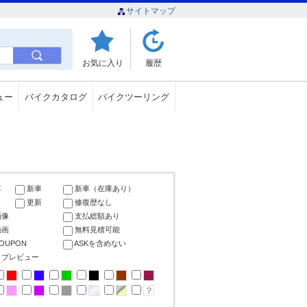
サイトマップ
お気に入り
履歴
ュー
バイクカタログ
バイクツーリング
車
新車
新車（在庫あり）
更新
修復歴なし
画像
支払総額あり
動画
無料見積可能
COUPON
ASKを含めない
ップレビュー