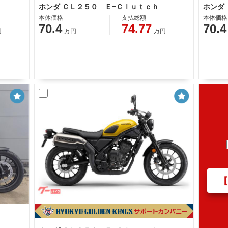
ホンダ ＣＬ２５０ Ｅ−Ｃｌｕｔｃｈ
ホンダ
本体価格
支払総額
本体価格
70.4
74.77
70.4
円
万円
万円