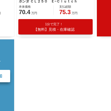
ホンダ ＣＬ２５０ Ｅ−Ｃｌｕｔｃｈ
本体価格
支払総額
70.4
75.3
円
万円
万円
1分で完了！
【無料】見積・在庫確認
て
加