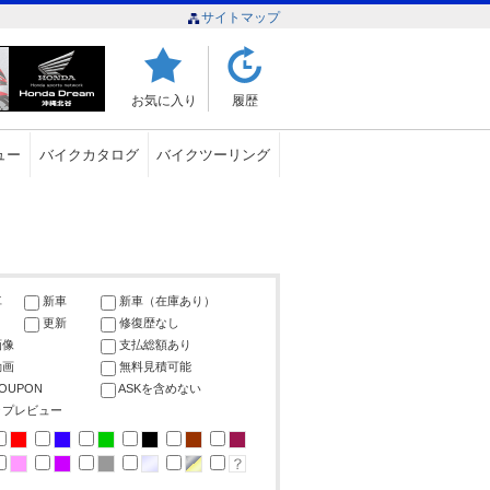
サイトマップ
お気に入り
履歴
ュー
バイクカタログ
バイクツーリング
車
新車
新車（在庫あり）
更新
修復歴なし
画像
支払総額あり
動画
無料見積可能
COUPON
ASKを含めない
ップレビュー