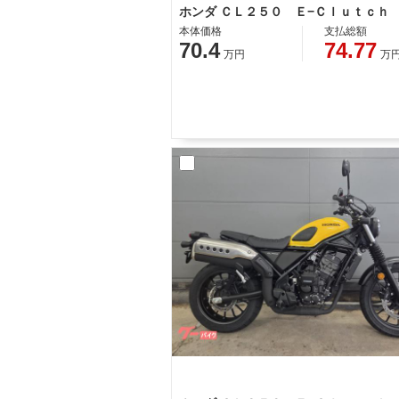
ホンダ ＣＬ２５０ Ｅ−Ｃｌｕｔｃｈ
本体価格
支払総額
70.4
74.77
万円
万