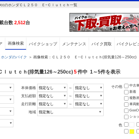
0ccのホンダＣＬ２５０ Ｅ−Ｃｌｕｔｃｈ一覧
載台数
2,512
台
画像検索
ア
バイクショップ
メンテナンス
バイク買取
バイクレビ
ホンダのバイク
＞
画像検索：ＣＬ２５０ Ｅ−Ｃｌｕｔｃｈ(排気量126～250cc)
ｕｔｃｈ(排気量126～250cc)
5
件中 1～5件を表示
中古
その他
本体価格
～
新着
支払総額
～
複数
走行距離
～
車両
Goo
地域
ショ
色