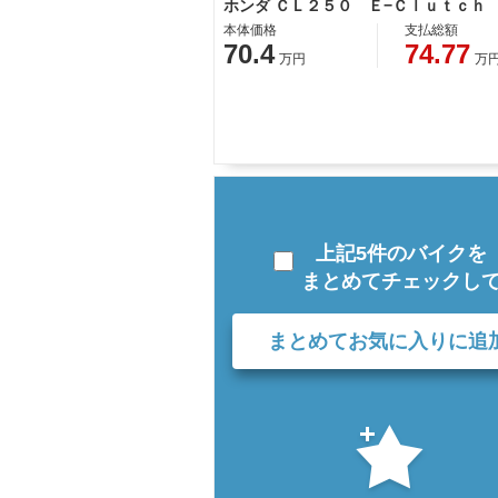
ホンダ ＣＬ２５０ Ｅ−Ｃｌｕｔｃｈ
本体価格
支払総額
70.4
74.77
万円
万
上記5件のバイクを
まとめてチェックし
まとめてお気に入りに追