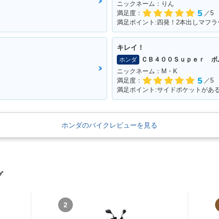
ニックネーム：りん
5
満足度：
／5
満足ポイント:四発！2本出しマフラ
キレイ！
ＣＢ４００Ｓｕｐｅｒ ボ
ホンダ
ニックネーム：M・K
5
満足度：
／5
満足ポイント:サイドポケットがあ
ホンダのバイクレビューを見る
グ
2