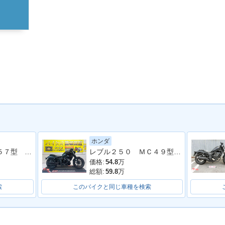
ホンダ
ＣＬ２５０ ＭＣ５７型 ２０２３年モデル 社外リアキャリア ＥＴＣ ヘルメットホルダー スペアキー
レブル２５０ ＭＣ４９型 ２０１９年モデル 社外タンクカバー サイドバック 社外マフラー アラーム
価格:
54.8
万
総額:
59.8
万
索
このバイクと同じ車種を検索