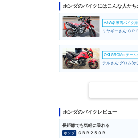
ホンダのバイクにはこんな人たち
A&W名護店バイク撮影
ミヤギーさん:ＣＲＦ
OKI GROMerチ
テルさん:グロム(ホ
ホンダのバイクレビュー
長距離でも気軽に乗れる
ＣＢＲ２５０Ｒ
ホンダ