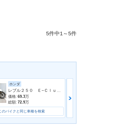
5件中1～5件
ホンダ
ホンダ
レブル２５０ Ｅ−Ｃｌｕｔｃｈ
価格:
69.3
万
価格:
46.8
万
総額:
72.9
万
総額:
51.8
万
このバイクと同じ車種を検索
このバイクと同じ車種を検索