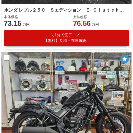
ホンダ レブル２５０ Ｓエディション Ｅ−Ｃｌｕｔｃｈ 新車 ＡＢＳ ＬＥＤ
本体価格
支払総額
73.15
76.56
万円
万円
1分で完了！
【無料】見積・在庫確認