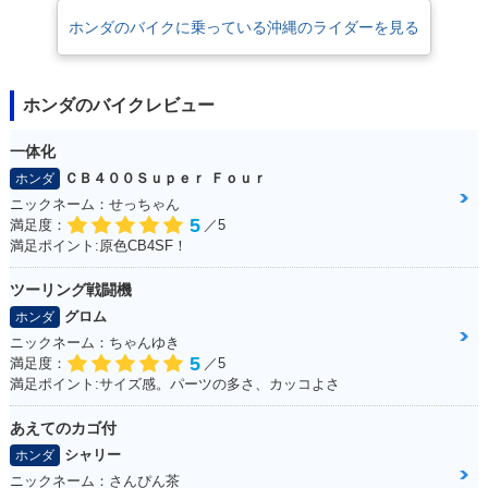
ホンダのバイクに乗っている沖縄のライダーを見る
ホンダのバイクレビュー
一体化
ＣＢ４００Ｓｕｐｅｒ Ｆｏｕｒ
ホンダ
ニックネーム：せっちゃん
5
満足度：
／5
満足ポイント:原色CB4SF！
ツーリング戦闘機
グロム
ホンダ
ニックネーム：ちゃんゆき
5
満足度：
／5
満足ポイント:サイズ感。パーツの多さ、カッコよさ
あえてのカゴ付
シャリー
ホンダ
ニックネーム：さんぴん茶