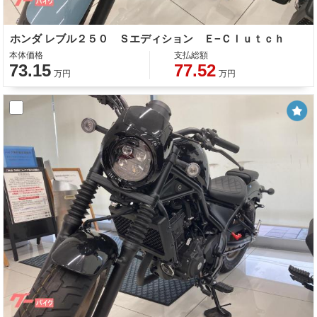
ホンダ レブル２５０ Ｓエディション Ｅ−Ｃｌｕｔｃｈ
本体価格
支払総額
73.15
77.52
万円
万円