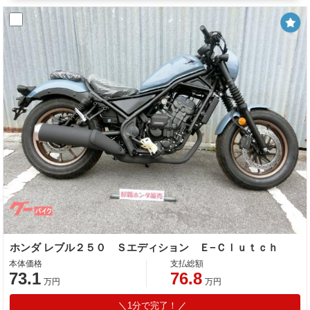
ホンダ レブル２５０ Ｓエディション Ｅ−Ｃｌｕｔｃｈ
本体価格
支払総額
73.1
76.8
万円
万円
1分で完了！