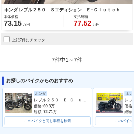
ホンダ レブル２５０ Ｓエディション Ｅ−Ｃｌｕｔｃｈ
本体価格
支払総額
73.15
77.52
万円
万円
上記7件にチェック
7件中1～7件
お探しのバイクからのおすすめ
ホンダ
ホン
レブル２５０ Ｅ−Ｃｌｕｔｃｈ 新車 ＡＢＳ ＬＥＤ
価格:
69.3
万
価格:
総額:
72.71
万
総額:
このバイクと同じ車種を検索
このバイク