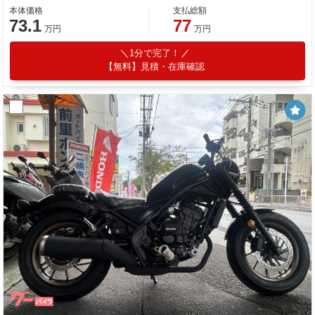
本体価格
支払総額
73.1
77
万円
万円
1分で完了！
【無料】見積・在庫確認