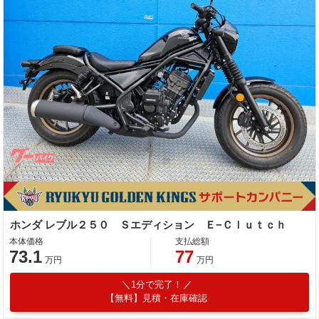
ホンダ レブル２５０ Ｓエディション Ｅ−Ｃｌｕｔｃｈ
本体価格
支払総額
73.1
77
万円
万円
1分で完了！
【無料】見積・在庫確認