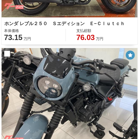
ホンダ レブル２５０ Ｓエディション Ｅ−Ｃｌｕｔｃｈ
本体価格
支払総額
73.15
76.03
万円
万円