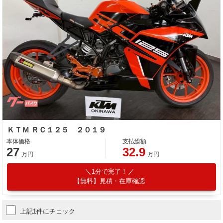
ＫＴＭ ＲＣ１２５ ２０１９
本体価格
支払総額
27
32.9
万円
万円
1分で完了！
【無料】見積・在庫確認
上記1件にチェック