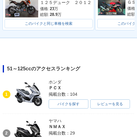
１２５デューク ２０１２
価格:
価格:
23
万
総額:
総額:
28.9
万
このバイクと同じ車種を検索
このバイク
51～125ccのアクセスランキング
ホンダ
ＰＣＸ
1
掲載台数：104
バイクを探す
レビューを見る
ヤマハ
ＮＭＡＸ
2
掲載台数：29