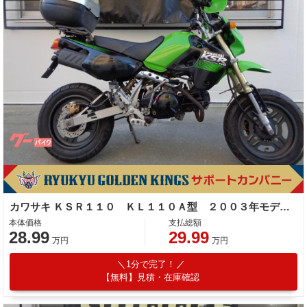
カワサキ ＫＳＲ１１０ ＫＬ１１０Ａ型 ２００３年モデル キャブレター ４サイクル
本体価格
支払総額
28.99
29.99
万円
万円
1分で完了！
【無料】見積・在庫確認