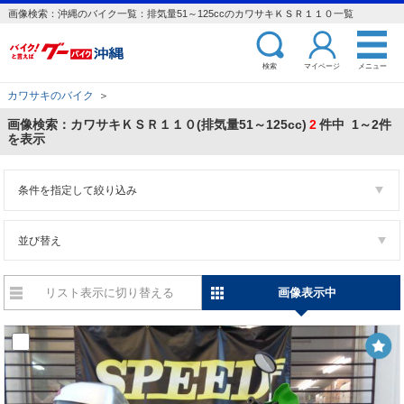
画像検索：沖縄のバイク一覧：排気量51～125ccのカワサキＫＳＲ１１０一覧
検索
マイページ
メニュー
カワサキのバイク
＞
画像検索：カワサキＫＳＲ１１０(排気量51～125cc)
2
件中 1～2件
を表示
条件を指定して絞り込み
並び替え
リスト表示に切り替える
画像表示中