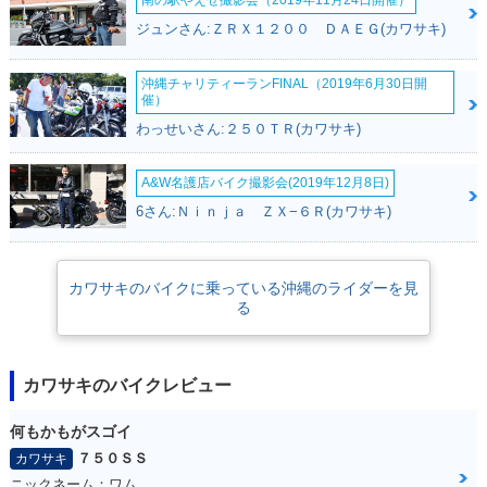
南の駅やえせ撮影会（2019年11月24日開催）
ジュンさん:ＺＲＸ１２００ ＤＡＥＧ(カワサキ)
沖縄チャリティーランFINAL（2019年6月30日開
催）
わっせいさん:２５０ＴＲ(カワサキ)
A&W名護店バイク撮影会(2019年12月8日)
6さん:Ｎｉｎｊａ ＺＸ−６Ｒ(カワサキ)
カワサキのバイクに乗っている沖縄のライダーを見
る
カワサキのバイクレビュー
何もかもがスゴイ
７５０ＳＳ
カワサキ
ニックネーム：ワム