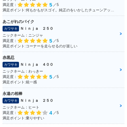
5
満足度：
／5
満足ポイント:何もかもがスゴイ。純正のをいかしたチューンアップをしながら12年くらい乗っている。
あこがれのバイク
Ｎｉｎｊａ ２５０
カワサキ
ニックネーム：ニンジャ
5
満足度：
／5
満足ポイント:コーナーを走らせるのが楽しい
赤黒忍
Ｎｉｎｊａ ４００
カワサキ
ニックネーム：わっきー
5
満足度：
／5
満足ポイント:統一感
永遠の相棒
Ｎｉｎｊａ ２５０
カワサキ
ニックネーム：ヒート
4
満足度：
／5
満足ポイント:乗りやすい