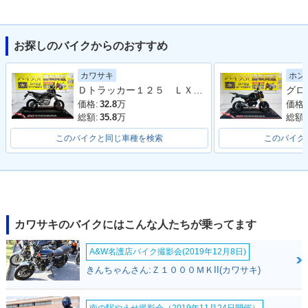
お探しのバイクからのおすすめ
2007年 KSR110・
2006年 KSR110・
2005年 KSR110・
カラーチェンジ
カラーチェンジ
カラーチェンジ
カワサキ
ホン
Ｄトラッカー１２５ ＬＸ１２５Ｄ型 ２０１０年モデル 社外ナックルガード 電圧計 サブコン アルミリム 社外ハンドル
価格:
32.8
万
価格:
総額:
35.8
万
総額:
このバイクと同じ車種を検索
このバイク
2004年 KSR110・
2003年 KSR110・
カラーチェンジ
新登場
カワサキのバイクにはこんな人たちが乗ってます
A&W名護店バイク撮影会(2019年12月8日)
きんちゃんさん:Ｚ１０００ＭＫII(カワサキ)