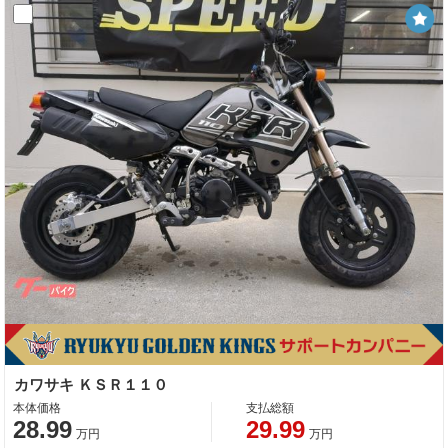
カワサキ ＫＳＲ１１０
本体価格
支払総額
28.99
29.99
万円
万円