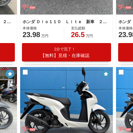
ホンダ Ｄｉｏ１１０ Ｌｉｔｅ 新車 ２０２６年モデル 新基準原付 原付免許運転可能 マットギャラクシーブラックメタリック
ホンダ Ｄｉｏ１１０ Ｌｉｔｅ 新車 ２０２６年モデルマットギャラクシーブラックメタリック 新基準原付 原付免許運転可能 コンビニフック
本体価格
支払総額
本体価格
23.98
26.5
23.9
万円
万円
1分で完了！
【無料】見積・在庫確認