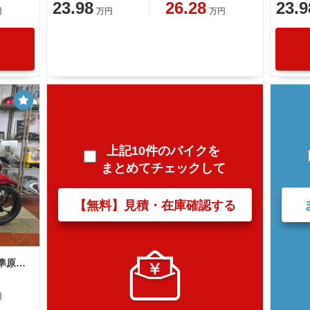
23.98
26.28
23.9
円
万円
万円
上記10件のバイクを
まとめてチェックして
【無料】見積・在庫確認する
ホンダ Ｄｉｏ１１０ Ｌｉｔｅ 新基準原付 原付免許運転可能
円