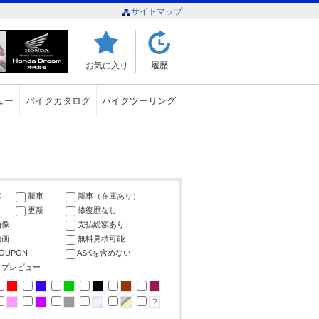
サイトマップ
お気に入り
履歴
ュー
バイクカタログ
バイクツーリング
車
新車
新車（在庫あり）
更新
修復歴なし
画像
支払総額あり
動画
無料見積可能
COUPON
ASKを含めない
ップレビュー