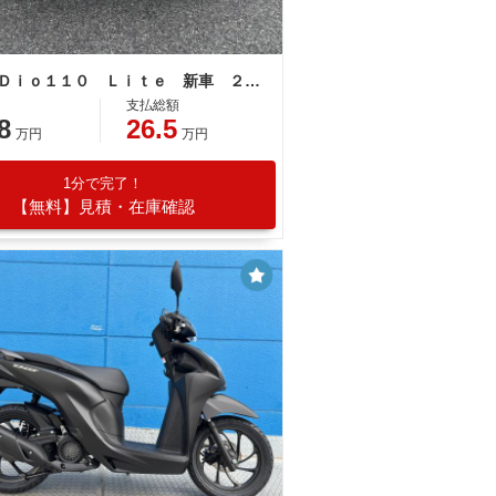
ホンダ Ｄｉｏ１１０ Ｌｉｔｅ 新車 ２０２６年モデル パールスノーフレークホワイト 新基準原付 原付免許運転可能 コンビニフック
支払総額
8
26.5
万円
万円
1分で完了！
【無料】見積・在庫確認