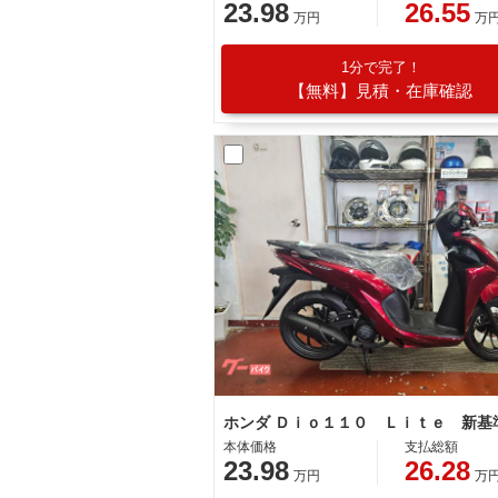
23.98
26.55
万円
万
1分で完了！
【無料】見積・在庫確認
本体価格
支払総額
23.98
26.28
万円
万