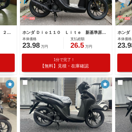
ホンダ Ｄｉｏ１１０ Ｌｉｔｅ 新車 ２０２６年モデル キャンディラスターレッド 新基準原付 原付免許運転可能 コンビニフック スペアキー
ホンダ Ｄｉｏ１１０ Ｌｉｔｅ 新基準原付 原付免許運転可
本体価格
支払総額
本体価格
23.98
26.5
23.9
万円
万円
1分で完了！
【無料】見積・在庫確認