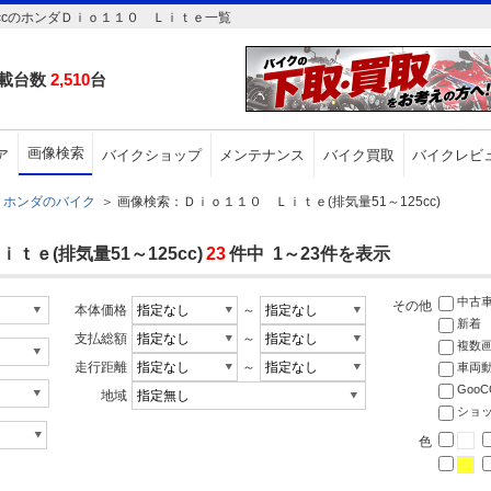
ccのホンダＤｉｏ１１０ Ｌｉｔｅ一覧
載台数
2,510
台
画像検索
ア
バイクショップ
メンテナンス
バイク買取
バイクレビ
ホンダのバイク
＞
画像検索：Ｄｉｏ１１０ Ｌｉｔｅ(排気量51～125cc)
ｅ(排気量51～125cc)
23
件中 1～23件を表示
中古
その他
本体価格
～
新着
支払総額
～
複数
走行距離
～
車両
Goo
地域
ショ
色