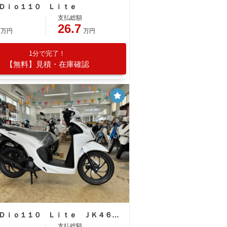
 Ｄｉｏ１１０ Ｌｉｔｅ
支払総額
26.7
万円
万円
1分で完了！
【無料】見積・在庫確認
ホンダ Ｄｉｏ１１０ Ｌｉｔｅ ＪＫ４６型 新基準原付・原付免許運転可
支払総額