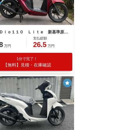
ホンダ Ｄｉｏ１１０ Ｌｉｔｅ 新基準原付 原付免許運転可
支払総額
8
26.5
万円
万円
1分で完了！
【無料】見積・在庫確認