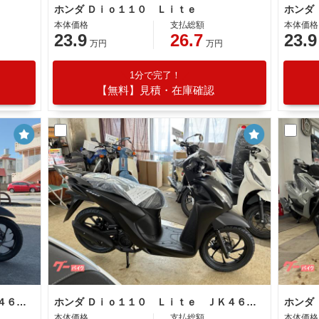
ホンダ Ｄｉｏ１１０ Ｌｉｔｅ
ホンダ
本体価格
支払総額
本体価格
23.9
26.7
23.9
万円
万円
1分で完了！
【無料】見積・在庫確認
ホンダ Ｄｉｏ１１０ Ｌｉｔｅ ＪＫ４６型新基準原付・原付免許運転可
ホンダ Ｄｉｏ１１０ Ｌｉｔｅ ＪＫ４６型新基準原付・原付免許運転可
本体価格
支払総額
本体価格