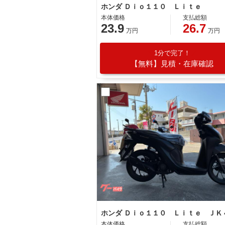
ホンダ Ｄｉｏ１１０ Ｌｉｔｅ
本体価格
支払総額
23.9
26.7
万円
万円
1分で完了！
【無料】見積・在庫確認
本体価格
支払総額