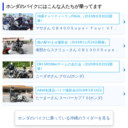
ホンダのバイクにはこんな人たちが乗ってます
沖縄チャリティーランFINAL（2019年6月30日開
催）
マサさん:ＣＢ４００Ｓｕｐｅｒ Ｆｏｕｒ ＶＴＥＣ ＳＰＥＣ２(ホンダ)
南の駅やえせ撮影会（2019年11月24日開催）
南部からスクリュ～さん:ＣＢ１３００Ｓｕｐｅｒ Ｆｏｕｒ(ホンダ)
OKI GROMerチームの走行会（2020年9月20日開
催）
ニーダボさん:グロム(ホンダ)
A&W名護店バイク撮影会(2019年3月16日)
たーまーさん:スーパーカブ７０(ホンダ)
ホンダのバイクに乗っている沖縄のライダーを見る