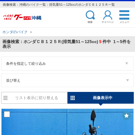
画像検索：沖縄のバイク一覧：排気量51～125ccのホンダＣＢ１２５Ｒ一覧
検索
マイページ
メニュー
ホンダのバイク
＞
画像検索：ホンダＣＢ１２５Ｒ(排気量51～125cc)
5
件中 1～5件を
表示
条件を指定して絞り込み
並び替え
リスト表示に切り替える
画像表示中