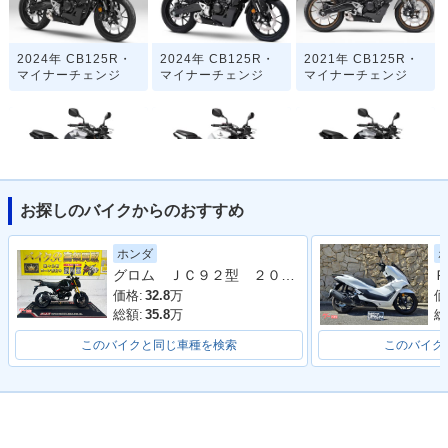
2024年 CB125R・
2024年 CB125R・
2021年 CB125R・
マイナーチェンジ
マイナーチェンジ
マイナーチェンジ
お探しのバイクからのおすすめ
2021年 CB125R
2018年 CB125R・
CB125R
新登場
ホンダ
グロム ＪＣ９２型 ２０２３年モデル リアキャリア 社外ＢＯＸベース サイドスタンド
Ｐ
価格:
32.8
万
価
総額:
35.8
万
総
このバイクと同じ車種を検索
このバイク