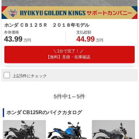
ホンダ ＣＢ１２５Ｒ ２０１８年モデル
本体価格
支払総額
43.99
44.99
万円
万円
1分で完了！
【無料】見積・在庫確認
上記5件にチェック
5件中1～5件
ホンダ CB125Rのバイクカタログ