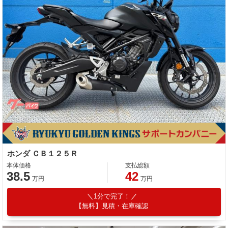
ホンダ ＣＢ１２５Ｒ
本体価格
支払総額
38.5
42
万円
万円
1分で完了！
【無料】見積・在庫確認