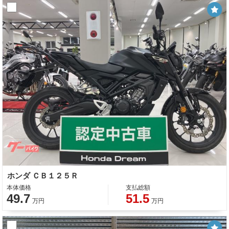
ホンダ ＣＢ１２５Ｒ
本体価格
支払総額
49.7
51.5
万円
万円