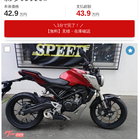
本体価格
支払総額
42.9
43.9
万円
万円
1分で完了！
【無料】見積・在庫確認