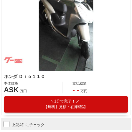
ホンダ Ｄｉｏ１１０
本体価格
支払総額
ASK
- -
万円
万円
1分で完了！
【無料】見積・在庫確認
上記4件にチェック