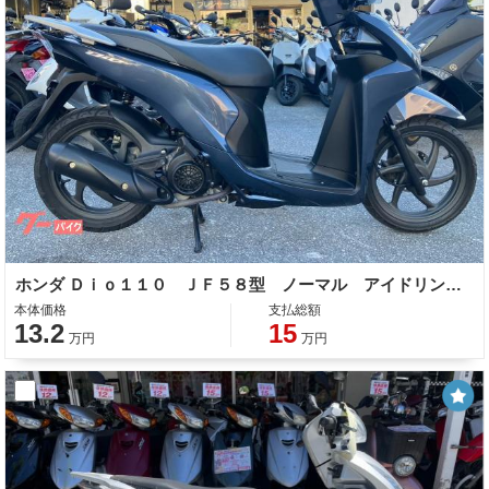
ホンダ Ｄｉｏ１１０ ＪＦ５８型 ノーマル アイドリングストップ 整備 保証 自賠責保険
本体価格
支払総額
13.2
15
万円
万円