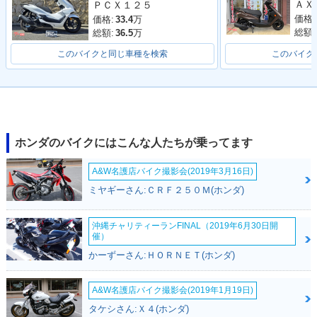
ＰＣＸ１２５
価格:
価格:
33.4
万
総額:
総額:
36.5
万
このバイクと同じ車種を検索
このバイク
2021年 Dio 110・
2019年 Dio 110・
2019年 Dio 110・
フルモデルチェンジ
特別・限定仕様
カラーチェンジ
ホンダのバイクにはこんな人たちが乗ってます
A&W名護店バイク撮影会(2019年3月16日)
ミヤギーさん:ＣＲＦ２５０Ｍ(ホンダ)
2017年 Dio 110・
2015年 Dio 110・
2013年 Dio 110・
沖縄チャリティーランFINAL（2019年6月30日開
カラーチェンジ
フルモデルチェンジ
カラーチェンジ
催）
かーずーさん:ＨＯＲＮＥＴ(ホンダ)
A&W名護店バイク撮影会(2019年1月19日)
タケシさん:Ｘ４(ホンダ)