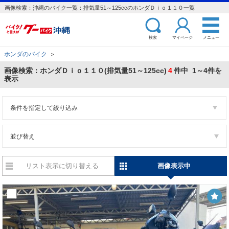
画像検索：沖縄のバイク一覧：排気量51～125ccのホンダＤｉｏ１１０一覧
検索
マイページ
メニュー
ホンダのバイク
＞
画像検索：ホンダＤｉｏ１１０(排気量51～125cc)
4
件中 1～4件を
表示
条件を指定して絞り込み
並び替え
リスト表示に切り替える
画像表示中