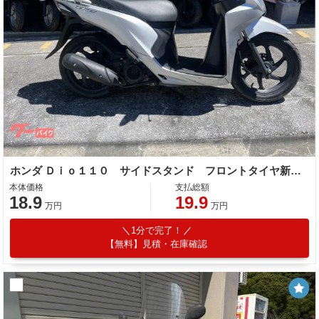
ホンダ Ｄｉｏ１１０ サイドスタンド フロントタイヤ新品 リヤタイヤ新品
本体価格
支払総額
18.9
19.9
万円
万円
1分で完了！
【無料】見積・在庫確認