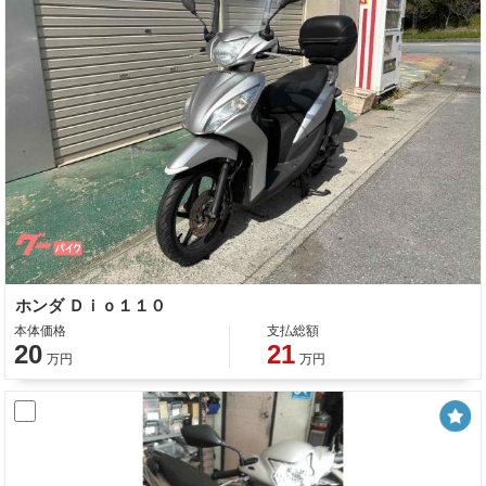
ホンダ Ｄｉｏ１１０
本体価格
支払総額
20
21
万円
万円