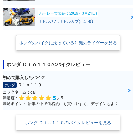
Breeze 110
2011年 Dio 110・
ハーレー大試乗会(2019年3月24日)
新登場
リトルさん:リトルカブ(ホンダ)
ホンダのバイクに乗っている沖縄のライダーを見る
ホンダ Ｄｉｏ１１０のバイクレビュー
初めて購入したバイク
Ｄｉｏ１１０
ホンダ
ニックネーム：dai
5
満足度：
／5
満足ポイント:新車の中で価格的にも買いやすく、デザインもよくて購入しました。
ホンダ Ｄｉｏ１１０のバイクレビューを見る