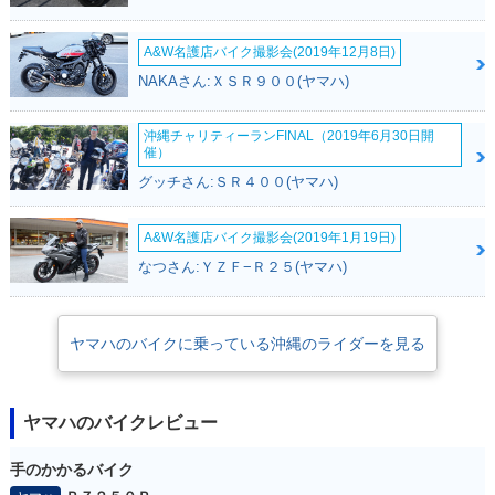
A&W名護店バイク撮影会(2019年12月8日)
2017年 Vino DELU
2016年 Vino DELU
2016年 Vino DELU
XE・カラーチェンジ
XE Navy Style・特
XE Girl・カラーチェ
NAKAさん:ＸＳＲ９００(ヤマハ)
別・限定仕様
ンジ
沖縄チャリティーランFINAL（2019年6月30日開
催）
グッチさん:ＳＲ４００(ヤマハ)
A&W名護店バイク撮影会(2019年1月19日)
2016年 Vino DELU
2016年 Vino DELU
2015年 Vino DELU
なつさん:ＹＺＦ−Ｒ２５(ヤマハ)
XE
XE Boy
XE Sweet Style・特
別・限定仕様
ヤマハのバイクに乗っている沖縄のライダーを見る
ヤマハのバイクレビュー
2015年 Vino DELU
2015年 Vino DELU
2015年 Vino DELU
手のかかるバイク
XE Girl・マイナーチ
XE Boy
XE Girl・カラーチェ