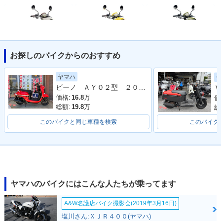
お探しのバイクからのおすすめ
2021年 Vino・カラ
2019年 Vino・カラ
2018年 Vino・フル
ーチェンジ
ーチェンジ
モデルチェンジ
ヤマハ
ビーノ ＡＹ０２型 ２０２４年モデル アイドリングストップ シガーソケット コンビニフック
価格:
16.8
万
価
総額:
19.8
万
総
このバイクと同じ車種を検索
このバイク
2018年 Vino DELU
2017年 Vino DELU
2017年 Vino DELU
XE・カラーチェンジ
XE 20th Anniversar
XE・マイナーチェン
y Edition・特別・限
ジ
定仕様
ヤマハのバイクにはこんな人たちが乗ってます
A&W名護店バイク撮影会(2019年3月16日)
塩川さん:ＸＪＲ４００(ヤマハ)