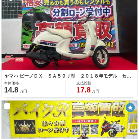
ヤマハ ビーノＤＸ ＳＡ５９Ｊ型 ２０１８年モデル センタースタンド 丸型ミラー セル キック付き
本体価格
支払総額
14.8
17.8
万円
万円