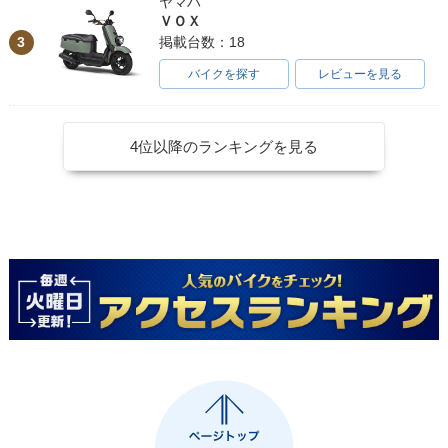
ヤマハ
ジ
ＶＯＸ
3
掲載台数：18
バイクを探す
レビューを見る
4位以降のランキングを見る
2010年 Vino
2009年 Vino リモコ
2009年 Vino DELU
ン仕様
XE・カラーチェンジ
2009年 Vino
2008年 Vino
2008年 Vino リモコ
ン仕様