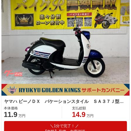
ヤマハ ビーノＤＸ バケーションスタイル ＳＡ３７Ｊ型 ２０１３年モデル
本体価格
支払総額
11.9
14.9
万円
万円
1分で完了！