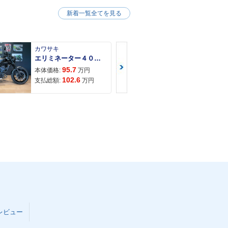
新着一覧全てを見る
カワサキ
カワサキ
エリミネーター４００ＳＥ
Ｚ９００ＲＳ
95.7
150
本体価格:
万円
本体価格:
102.6
157
支払総額:
万円
支払総額:
レビュー