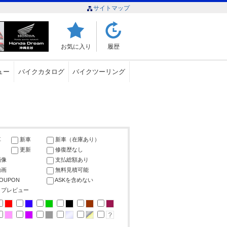
サイトマップ
お気に入り
履歴
ュー
バイクカタログ
バイクツーリング
車
新車
新車（在庫あり）
更新
修復歴なし
画像
支払総額あり
動画
無料見積可能
COUPON
ASKを含めない
ップレビュー