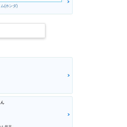
ム(ホンダ)
ちん
地も最高