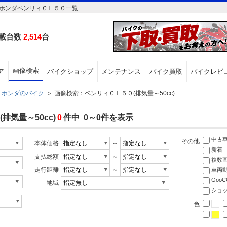
のホンダベンリィＣＬ５０一覧
載台数
2,514
台
画像検索
ア
バイクショップ
メンテナンス
バイク買取
バイクレビ
ホンダのバイク
＞
画像検索：ベンリィＣＬ５０(排気量～50cc)
気量～50cc)
0
件中 0～0件を表示
中古
その他
本体価格
～
新着
支払総額
～
複数
走行距離
～
車両
Goo
地域
ショ
色