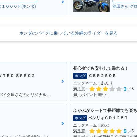
Ｒ１０００Ｆ(ホンダ)
池田さん:グロ
ホンダのバイクに乗っている沖縄のライダーを見る
初心者でも安心して乗れる！
ＶＴＥＣ ＳＰＥＣ２
ＣＢＲ２５０Ｒ
ホンダ
ニックネーム：あんり
3
満足度：
／5
満足ポイント:V-tec加速が満足！カラーもバイク屋さんのオリジナルカラーです。
満足ポイント:軽い！
ふかふかシートで長距離でも楽
ベンリィＣＤ１２５Ｔ
ホンダ
ニックネーム：のぶ
5
満足度：
／5
満足ポイント:中型クラスでは珍しい、Vツインエンジンの独特なエンジンサウンドは走っていて気持ちが良い。燃費、運動性能、乗り心地と、どれを取っても優秀で、街乗りからツーリングまで1台でこなせてしまう優等生。
満足ポイント:燃費が良くて乗り心