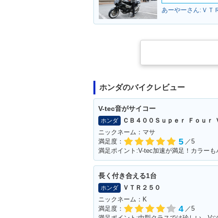
あーやーさん:ＶＴ
ホンダのバイクレビュー
V-tec音がサイコー
ＣＢ４００Ｓｕｐｅｒ Ｆｏｕｒ 
ホンダ
ニックネーム：マサ
5
満足度：
／5
長く付き合える1台
ＶＴＲ２５０
ホンダ
ニックネーム：K
4
満足度：
／5