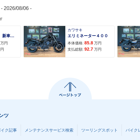
- 2026/08/06 -
す
カワサキ
ＡＤＶ１６０ 新車 ２０２６年最新モデル パールスモーキーグレー スマートキー ２９Ｌメットイン ＵＳＢ Ｔｙｐｅ−Ｃ装備
エリミネーター４００
85.8
万円
本体価格:
万円
92.7
万円
支払総額:
万円
ンツ
バイク記事
メンテナンスサービス検索
ツーリングスポット
バイク