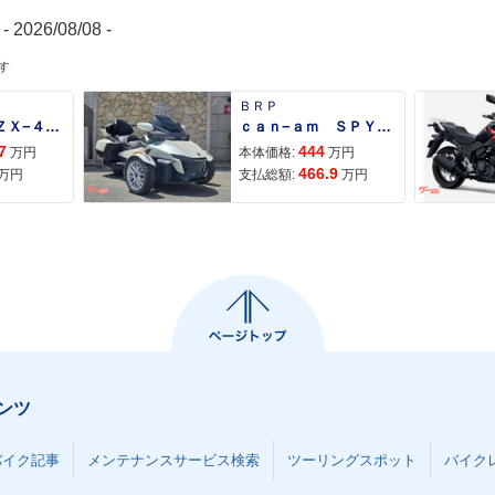
- 2026/08/08 -
す
ＢＲＰ
Ｎｉｎｊａ ＺＸ−４Ｒ ＳＥ
ｃａｎ−ａｍ ＳＰＹＤＥＲ ＲＴ ＬＩＭＩＴＥＤ
7
444
万円
本体価格:
万円
466.9
万円
支払総額:
万円
ンツ
バイク記事
メンテナンスサービス検索
ツーリングスポット
バイク