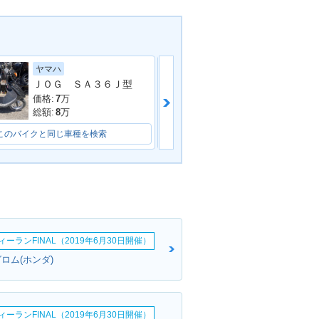
ヤマハ
ホンダ
ＪＯＧ ＳＡ３６Ｊ型
スマートＤｉｏ
価格:
7
万
価格:
9
万
総額:
8
万
総額:
11
万
このバイクと同じ車種を検索
このバイクと同じ車種を検索
ーランFINAL（2019年6月30日開催）
ロム(ホンダ)
ーランFINAL（2019年6月30日開催）