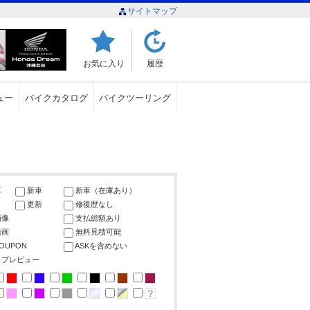
サイトマップ
お気に入り
履歴
ュー
バイクカタログ
バイクツーリング
車
新車
新車（在庫あり）
更新
修復歴なし
画像
支払総額あり
動画
無料見積可能
COUPON
ASKを含めない
ップレビュー