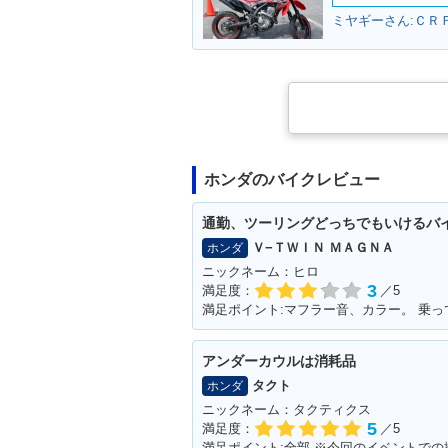
ミヤギーさん:ＣＲＦ
ホンダのバイクレビュー
通勤、ツーリングどっちでもいけるバ
Ｖ−ＴＷＩＮ ＭＡＧＮＡ
ホンダ
ニックネーム：ヒロ
3
満足度：
／5
アンダーカウルは消耗品
タクト
ホンダ
ニックネーム：タクティクス
5
満足度：
／5