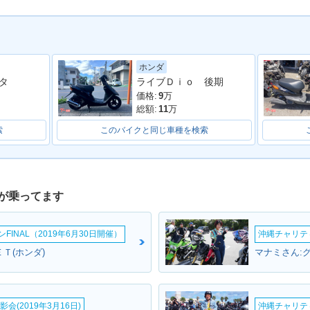
ホンダ
 Dio・新
タ
ライブＤｉｏ 後期
価格:
9
万
総額:
11
万
索
このバイクと同じ車種を検索
が乗ってます
INAL（2019年6月30日開催）
沖縄チャリティ
Ｔ(ホンダ)
マナミさん:グ
会(2019年3月16日)
沖縄チャリティ