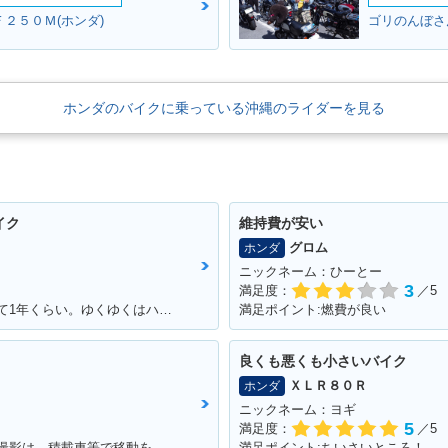
２５０Ｍ(ホンダ)
ゴリのんぼさん
ホンダのバイクに乗っている沖縄のライダーを見る
イク
維持費が安い
グロム
ホンダ
ニックネーム：ひーとー
3
満足度：
／5
満足ポイント:マフラー音、カラー。 乗って1年くらい。ゆくゆくはハーレーに！通勤で使ってる。 ショック、ハンドル周りをカスタムしていきたい。
満足ポイント:燃費が良い
良くも悪くも小さいバイク
ＸＬＲ８０Ｒ
ホンダ
ニックネーム：ヨギ
5
満足度：
／5
満足ポイント:全部 ※今回のイベントでの撮影は、積載車等で移動をしており、 公道の走行はしておりません。
満足ポイント:ちいさいところ！