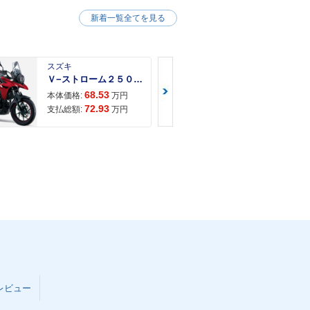
新着一覧全てを見る
スズキ
スズキ
Ｖ−ストローム２５０ ２６年モデル 水冷２気筒エンジン ＬＥＤヘッドライト標準装備
68.53
68.
本体価格:
万円
本体価格:
72.93
71.
支払総額:
万円
支払総額:
レビュー