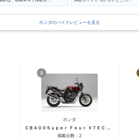
ホンダのバイクレビューを見る
2
ホンダ
ＣＢ４００Ｓｕｐｅｒ Ｆｏｕｒ ＶＴＥＣ ＳＰＥＣ３
掲載台数：2