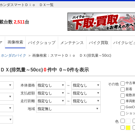
のホンダスマートＤｉｏ ＤＸ一覧
載台数
2,511
台
画像検索
ア
バイクショップ
メンテナンス
バイク買取
バイクレビ
ホンダのバイク
＞
画像検索：スマートＤｉｏ ＤＸ(排気量～50cc)
(排気量～50cc)
0
件中 0～0件を表示
中古
その他
本体価格
～
新着
支払総額
～
複数
走行距離
～
車両
Goo
地域
ショ
色