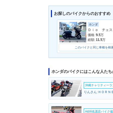
お探しのバイクからのおすすめ
ホンダ
2001年 Smart Dio Delu
2001年 Smart
Ｄｉｏ チェス
xe・新登場
登場
価格:
9.5
万
総額:
11.5
万
このバイクと同じ車種を検
ホンダのバイクにはこんな人たち
沖縄チャリティーランF
りんさん:ＨＯＲＮＥ
A&W名護店バイク撮影