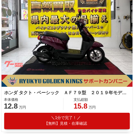
ホンダ タクト・ベーシック ＡＦ７９型 ２０１９年モデル リアキャリア
本体価格
支払総額
12.8
15.8
万円
万円
1分で完了！
【無料】見積・在庫確認