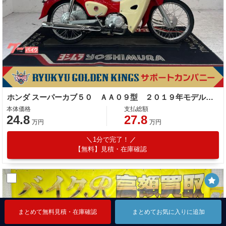
ホンダ スーパーカブ５０ ＡＡ０９型 ２０１９年モデル スペアキー サイドスタンド センタースタンド ＬＥＤヘッドライト
本体価格
支払総額
24.8
27.8
万円
万円
1分で完了！
【無料】見積・在庫確認
まとめて無料見積・在庫確認
まとめて無料見積・在庫確認
まとめて無料見積・在庫確認
まとめてお気に入りに追加
まとめてお気に入りに追加
まとめてお気に入りに追加