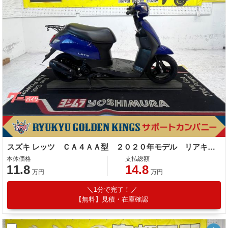
スズキ レッツ ＣＡ４ＡＡ型 ２０２０年モデル リアキャリア センタースタンド サイドスタンド
本体価格
支払総額
11.8
14.8
万円
万円
1分で完了！
【無料】見積・在庫確認