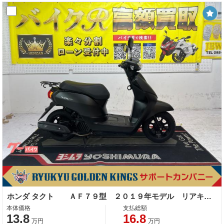
ホンダ タクト ＡＦ７９型 ２０１９年モデル リアキャリア センタースタンド
本体価格
支払総額
13.8
16.8
万円
万円