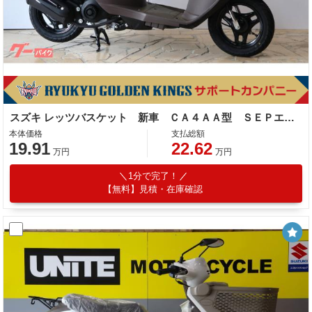
スズキ レッツバスケット 新車 ＣＡ４ＡＡ型 ＳＥＰエンジン
本体価格
支払総額
19.91
22.62
万円
万円
1分で完了！
【無料】見積・在庫確認