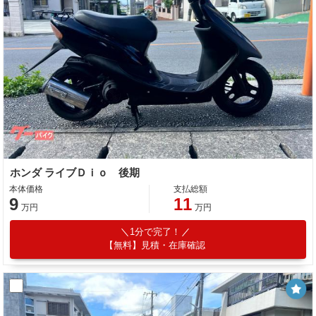
ホンダ ライブＤｉｏ 後期
本体価格
支払総額
9
11
万円
万円
1分で完了！
【無料】見積・在庫確認