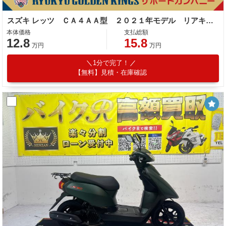
スズキ レッツ ＣＡ４ＡＡ型 ２０２１年モデル リアキャリア センタースタンド
本体価格
支払総額
12.8
15.8
万円
万円
1分で完了！
【無料】見積・在庫確認