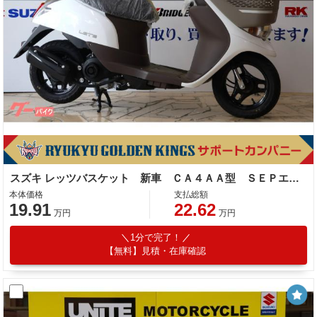
スズキ レッツバスケット 新車 ＣＡ４ＡＡ型 ＳＥＰエンジン
本体価格
支払総額
19.91
22.62
万円
万円
1分で完了！
【無料】見積・在庫確認