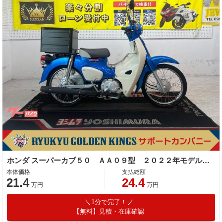
ホンダ スーパーカブ５０ ＡＡ０９型 ２０２２年モデル 社外ロングスクリーン 社外リアボックス センターキャリア
本体価格
支払総額
21.4
24.4
万円
万円
1分で完了！
【無料】見積・在庫確認