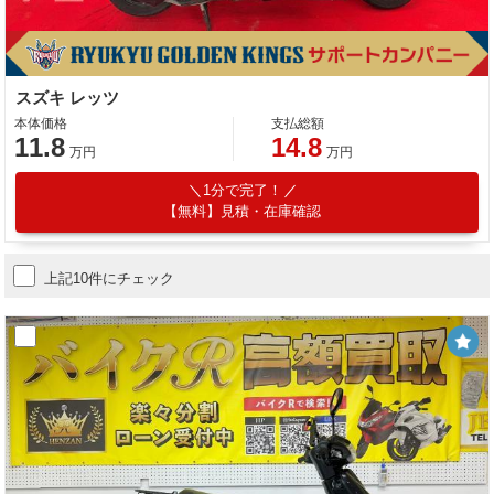
スズキ レッツ
本体価格
支払総額
11.8
14.8
万円
万円
1分で完了！
【無料】見積・在庫確認
上記10件にチェック