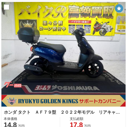
ホンダ タクト ＡＦ７９型 ２０２２年モデル リアキャリア リアＢＯＸ センタースタンド スペアキー
本体価格
支払総額
14.8
17.8
万円
万円