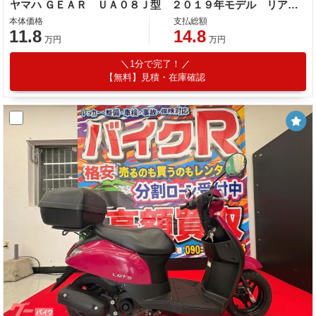
ヤマハ ＧＥＡＲ ＵＡ０８Ｊ型 ２０１９年モデル リアボックス フロントカゴ サイドスタンド センタースタンド
本体価格
支払総額
11.8
14.8
万円
万円
1分で完了！
【無料】見積・在庫確認