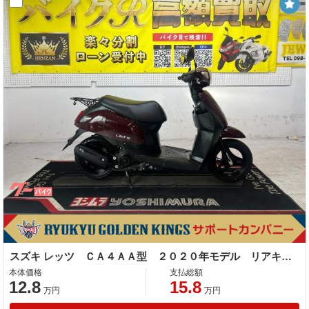
スズキ レッツ ＣＡ４ＡＡ型 ２０２０年モデル リアキャリア センタースタンド スペアキー
本体価格
支払総額
12.8
15.8
万円
万円