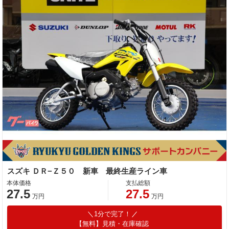
スズキ ＤＲ−Ｚ５０ 新車 最終生産ライン車
本体価格
支払総額
27.5
27.5
万円
万円
1分で完了！
【無料】見積・在庫確認