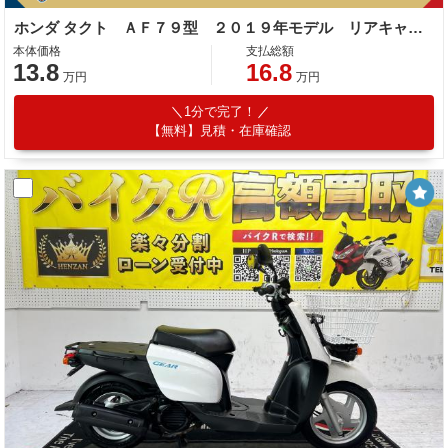
ホンダ タクト ＡＦ７９型 ２０１９年モデル リアキャリア センタースタンド
本体価格
支払総額
13.8
16.8
万円
万円
1分で完了！
【無料】見積・在庫確認