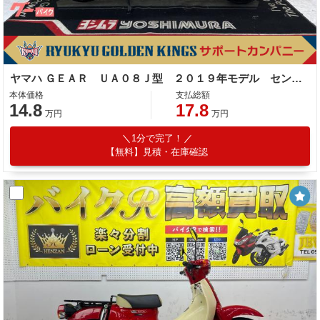
ヤマハ ＧＥＡＲ ＵＡ０８Ｊ型 ２０１９年モデル センタースタンド サイドスタンド スペアキー
本体価格
支払総額
14.8
17.8
万円
万円
1分で完了！
【無料】見積・在庫確認