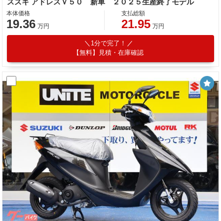
スズキ アドレスＶ５０ 新車 ２０２５生産終了モデル
本体価格
支払総額
19.36
21.95
万円
万円
1分で完了！
【無料】見積・在庫確認