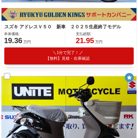
スズキ アドレスＶ５０ 新車 ２０２５生産終了モデル
本体価格
支払総額
19.36
21.95
万円
万円
1分で完了！
【無料】見積・在庫確認