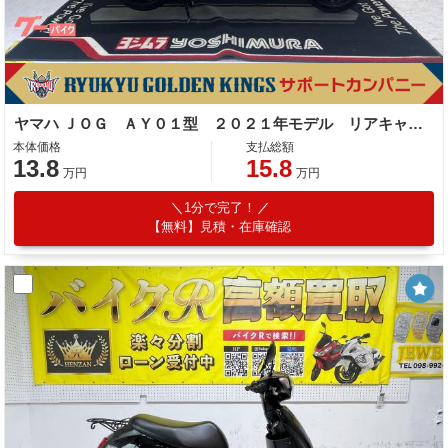
ヤマハ ＪＯＧ ＡＹ０１型 ２０２１年モデル リアキャリア センタースタンド ノーマル車
本体価格
支払総額
13.8
15.8
万円
万円
1分で完了！
【無料】見積・在庫確認