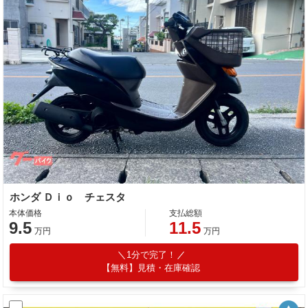
ホンダ Ｄｉｏ チェスタ
本体価格
支払総額
9.5
11.5
万円
万円
1分で完了！
【無料】見積・在庫確認