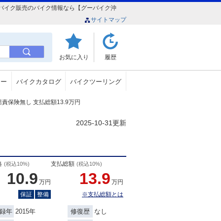
店）格安バイク販売のバイク情報なら【グーバイク沖
サイトマップ
お気に入り
履歴
ュー
バイクカタログ
バイクツーリング
 自賠責保険無し 支払総額13.9万円
2025-10-31更新
格
支払総額
(税込10%)
(税込10%)
10.9
13.9
万円
万円
保証
整備
※支払総額とは
2015年
なし
録年
修復歴