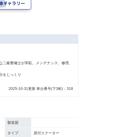
な二級整備士が常駐。メンテナンス、修理、
台をじっくり
2025-10-31更新 車台番号(下3桁)：318
製造国
タイプ
原付スクーター