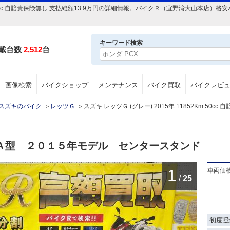
2Km 50cc 自賠責保険無し 支払総額13.9万円の詳細情報。バイクＲ（宜野湾大山本
キーワード検索
載台数
2,512
台
画像検索
バイクショップ
メンテナンス
バイク買取
バイクレビ
スズキのバイク
＞
レッツＧ
＞
スズキ レッツＧ (グレー) 2015年 11852Km 50cc
Ａ型 ２０１５年モデル センタースタンド
1
車両価
/
25
初度登