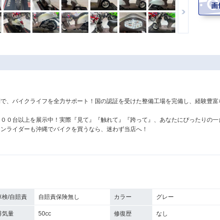
！
制で、バイクライフを全力サポート！国の認証を受けた整備工場を完備し、経験豊富
３００台以上を展示中！実際『見て』『触れて』『跨って』、あなたにぴったりの一
ランライダーも沖縄でバイクを買うなら、迷わず当店へ！
車検/自賠責
自賠責保険無し
カラー
グレー
排気量
50cc
修復歴
なし