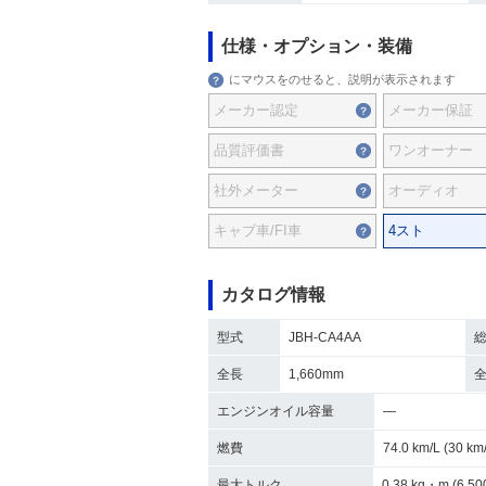
仕様・オプション・装備
にマウスをのせると、説明が表示されます
メーカー認定
メーカー保証
品質評価書
ワンオーナー
社外メーター
オーディオ
キャブ車/FI車
4スト
カタログ情報
型式
JBH-CA4AA
全長
1,660mm
エンジンオイル容量
―
燃費
74.0 km/L (30 
最大トルク
0.38 kg・m (6,50