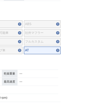
ABS
可能車
社外マフラー
フルカスタム
プ車
AT
乾燥重量
―
最高速度
―
0 rpm)