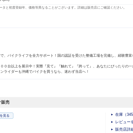
ータと初度登録年、価格等異なることがございます。詳細は販売店にご確認ください。
！
制で、バイクライフを全力サポート！国の認証を受けた整備工場を完備し、経験豊富
３００台以上を展示中！実際『見て』『触れて』『跨って』、あなたにぴったりの一
ランライダーも沖縄でバイクを買うなら、迷わず当店へ！
ク販売
在庫（34
を見る
レビュー
販売店詳