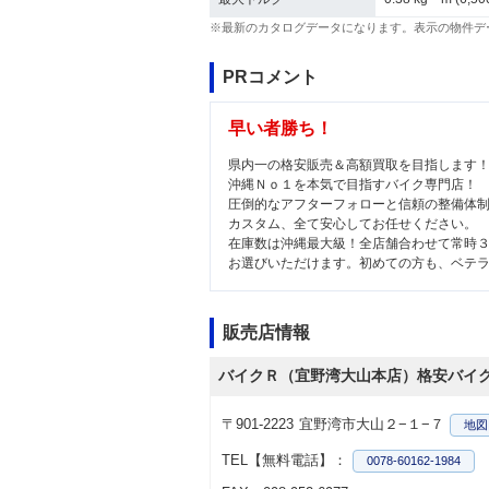
※最新のカタログデータになります。表示の物件デ
PRコメント
早い者勝ち！
県内一の格安販売＆高額買取を目指します
沖縄Ｎｏ１を本気で目指すバイク専門店！
圧倒的なアフターフォローと信頼の整備体
カスタム、全て安心してお任せください。
在庫数は沖縄最大級！全店舗合わせて常時
お選びいただけます。初めての方も、ベテ
販売店情報
バイクＲ（宜野湾大山本店）格安バイ
〒901-2223
宜野湾市大山２−１−７
地図
TEL【無料電話】：
0078-60162-1984