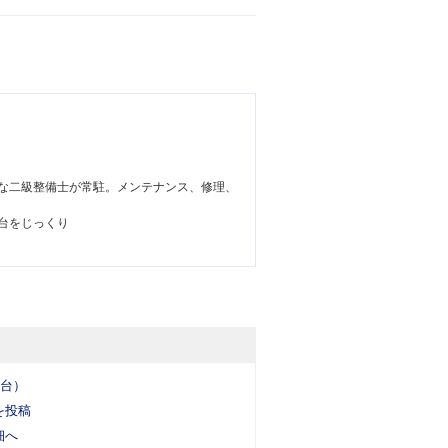
な二級整備士が常駐。メンテナンス、修理、
台をじっくり
5台）
を投稿
細へ