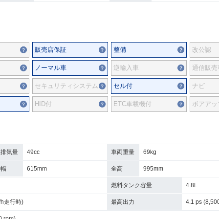
販売店保証
整備
改公認
ノーマル車
逆輸入車
通信販売
セキュリティシステム
セル付
ナビ
HID付
ETC車載機付
ボアアッ
総排気量
49cc
車両重量
69kg
全幅
615mm
全高
995mm
燃料タンク容量
4.8L
km/h走行時)
最高出力
4.1 ps (8,50
0 rpm)