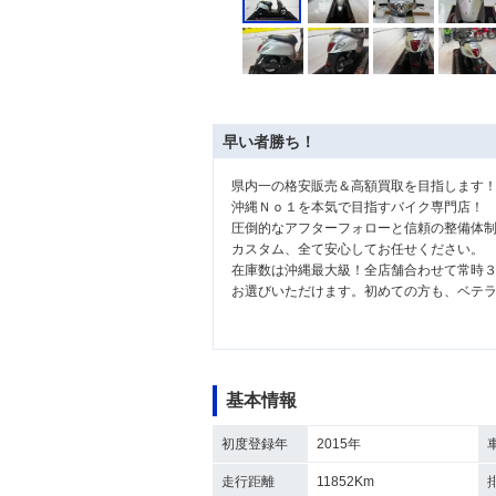
早い者勝ち！
県内一の格安販売＆高額買取を目指します
沖縄Ｎｏ１を本気で目指すバイク専門店！
圧倒的なアフターフォローと信頼の整備体
カスタム、全て安心してお任せください。
在庫数は沖縄最大級！全店舗合わせて常時
お選びいただけます。初めての方も、ベテ
基本情報
初度登録年
2015年
走行距離
11852Km