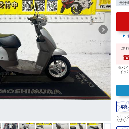
走行
【無料
※バイ
イク
クリッ
ださい