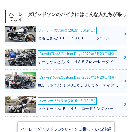
ハーレーダビッドソンのバイクにはこんな人たちが乗っ
てます
2014年 FLSTN Sof
2013年 FLSTN Sof
2012年 FLSTN Sof
ハーレー大試乗会(2019年3月24日)
tail Deluxe・特
tail Deluxe・カラ
tail Deluxe・カラ
別・限定仕様
ーチェンジ
ーチェンジ
ともこさん:ＸＬ１２００Ｌ ロー(ハーレーダビッドソン)
Drawin'Rod&Custom Day (2020年2月23日開催)
まーちゃんさん:ＸＬＨ８８３(ハーレーダビッドソン)
Drawin'Rod&Custom Day (2020年2月23日開催)
2011年 FLSTN Sof
2010年 FLSTN Sof
2009年 FLSTN Sof
tail Deluxe
tail Deluxe
tail Deluxe
883（パパサン）さん:ＸＬ８８３Ｎ アイアン(ハーレーダビッドソン)
ハーレー大試乗会(2019年3月24日)
マッキーさん:ＦＬＨＲ ロードキング(ハーレーダビッドソン)
2008年 FLSTN Sof
2006年 FLSTN Sof
2007年 FLSTN Sof
ハーレーダビッドソンのバイクに乗っている沖縄