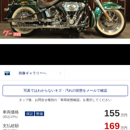
画像ギャラリーへ
写真ではわからないキズ・汚れの状態をメールで確認
タップ後、お問合せ種別の「車両状態確認」を選択してください
155
車両価格
保証
整備
万円
(税込10%)
169
支払総額
万円