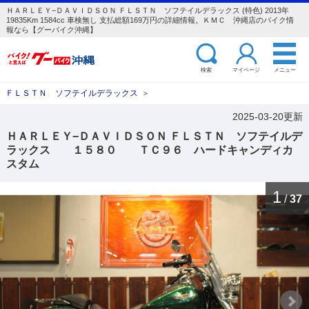
ＨＡＲＬＥＹ−ＤＡＶＩＤＳＯＮ ＦＬＳＴＮ ソフテイルデラックス (特色) 2013年
19835Km 1584cc 車検無し 支払総額169万円の詳細情報。ＫＭＣ 沖縄店のバイク情
報なら【グーバイク沖縄】
検索
マイページ
メニュー
ＦＬＳＴＮ ソフテイルデラックス
＞
2025-03-20更新
ＨＡＲＬＥＹ−ＤＡＶＩＤＳＯＮ ＦＬＳＴＮ ソフテイルデ
ラックス １５８０ ＴＣ９６ ハードキャンディカ
スタム
1
/
37