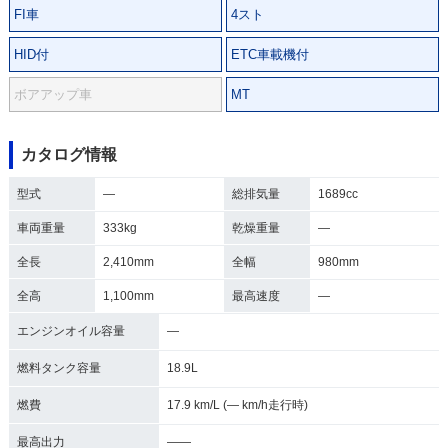
FI車
4スト
HID付
ETC車載機付
ボアアップ車
MT
カタログ情報
型式
―
総排気量
1689cc
車両重量
333kg
乾燥重量
―
全長
2,410mm
全幅
980mm
全高
1,100mm
最高速度
―
エンジンオイル容量
―
燃料タンク容量
18.9L
燃費
17.9 km/L (― km/h走行時)
最高出力
――