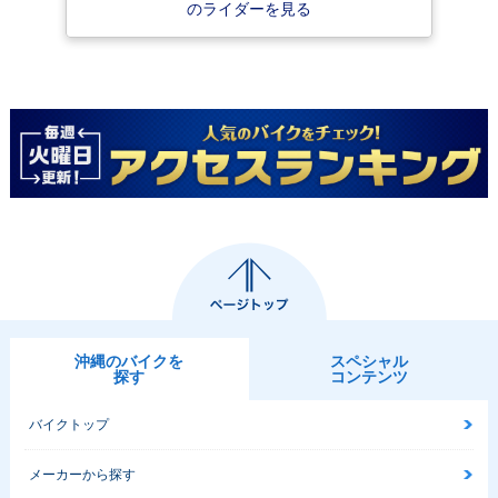
tail Deluxe
tail Deluxe
tail Deluxe
のライダーを見る
2005年 FLSTN Sof
tail Deluxe
沖縄のバイクを
スペシャル
探す
コンテンツ
バイクトップ
メーカーから探す