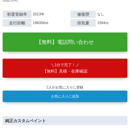
(税込10%)
初度登録年
修復歴
2013年
なし
走行距離
排気量
19835Km
1584cc
【無料】電話問い合わせ
1分で完了！
【無料】見積・在庫確認
2
人がお気に入りに登録
お気に入りに追加
純正カスタムペイント