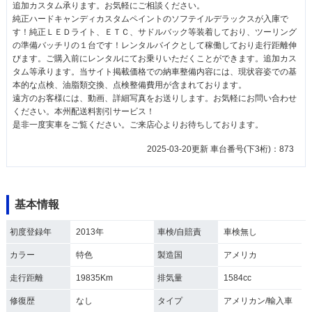
追加カスタム承ります。お気軽にご相談ください。
純正ハードキャンディカスタムペイントのソフテイルデラックスが入庫で
す！純正ＬＥＤライト、ＥＴＣ、サドルバック等装着しており、ツーリング
の準備バッチリの１台です！レンタルバイクとして稼働しており走行距離伸
びます。ご購入前にレンタルにてお乗りいただくことができます。追加カス
タム等承ります。当サイト掲載価格での納車整備内容には、現状容姿での基
本的な点検、油脂類交換、点検整備費用が含まれております。
遠方のお客様には、動画、詳細写真をお送りします。お気軽にお問い合わせ
ください。本州配送料割引サービス！
是非一度実車をご覧ください。ご来店心よりお待ちしております。
2025-03-20更新 車台番号(下3桁)：873
基本情報
初度登録年
2013年
車検/自賠責
車検無し
カラー
特色
製造国
アメリカ
走行距離
19835Km
排気量
1584cc
修復歴
なし
タイプ
アメリカン/輸入車