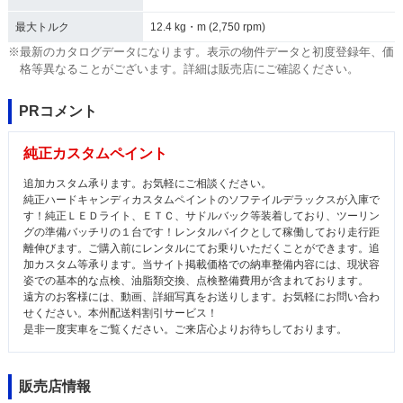
最大トルク
12.4 kg・m (2,750 rpm)
※最新のカタログデータになります。表示の物件データと初度登録年、価
格等異なることがございます。詳細は販売店にご確認ください。
PRコメント
純正カスタムペイント
追加カスタム承ります。お気軽にご相談ください。
純正ハードキャンディカスタムペイントのソフテイルデラックスが入庫で
す！純正ＬＥＤライト、ＥＴＣ、サドルバック等装着しており、ツーリン
グの準備バッチリの１台です！レンタルバイクとして稼働しており走行距
離伸びます。ご購入前にレンタルにてお乗りいただくことができます。追
加カスタム等承ります。当サイト掲載価格での納車整備内容には、現状容
姿での基本的な点検、油脂類交換、点検整備費用が含まれております。
遠方のお客様には、動画、詳細写真をお送りします。お気軽にお問い合わ
せください。本州配送料割引サービス！
是非一度実車をご覧ください。ご来店心よりお待ちしております。
販売店情報