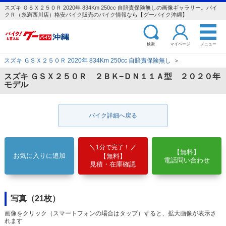
スズキ ＧＳＸ２５０Ｒ 2020年 834Km 250cc 自賠責保険無しの画像ギャラリー。バイ
クＲ（糸満西川店）格安バイク販売のバイク情報なら【グーバイク沖縄】
検索
マイページ
メニュー
スズキ ＧＳＸ２５０Ｒ 2020年 834Km 250cc 自賠責保険無し
＞
スズキ ＧＳＸ２５０Ｒ ２ＢＫ−ＤＮ１１Ａ型 ２０２０年
モデル
バイク詳細へ戻る
1分で完了！
【無料】
お気に入りに追加
【無料】
電話問い合わせ
見積・在庫確認
写真（21枚）
画像をクリック（スマートフォンの場合はタップ）すると、拡大画像が表示さ
れます