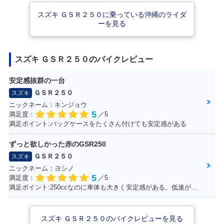
スズキ ＧＳＲ２５０に乗っている沖縄のライダ
ーを見る
2013年 GSR250・
2013年 GSR250・
2012年 GSR250・
カラーチェンジ
カラーチェンジ
新登場
スズキ ＧＳＲ２５０のバイクレビュー
安定感抜群の一台
ＧＳＲ２５０
スズキ
ニックネーム：キンジョウ
5
満足度：
／5
満足ポイント:バッグケースをたくさん付けても安定感がある
2012年 GW250
ずっと欲しかった赤のGSR250
ＧＳＲ２５０
スズキ
ニックネーム：ヨシノ
5
満足度：
／5
満足ポイント:250ccなのに車体も大きく安定感がある。低速が強いのエンスト知らず。
スズキ ＧＳＲ２５０のバイクレビューを見る