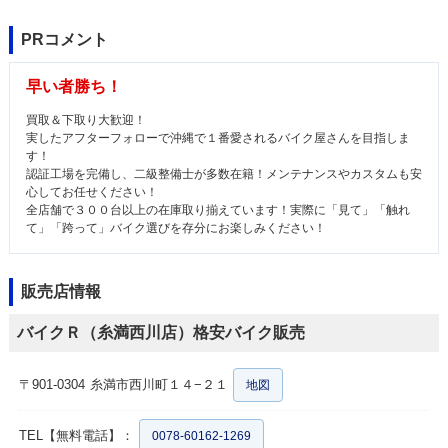
PRコメント
早い者勝ち！
買取＆下取り大歓迎！
実したアフターフォローで沖縄で１番愛されるバイク屋さんを目指しま
す！
認証工場を完備し、二級整備士が多数在籍！メンテナンスやカスタムも安
心してお任せください！
全店舗で３００台以上の在庫取り揃えています！実際に「見て」「触れ
て」「跨って」バイク選びを存分にお楽しみください！
販売店情報
バイクＲ（糸満西川店）格安バイク販売
〒901-0304
糸満市西川町１４−２１
地図
TEL【無料電話】：
0078-60162-1269