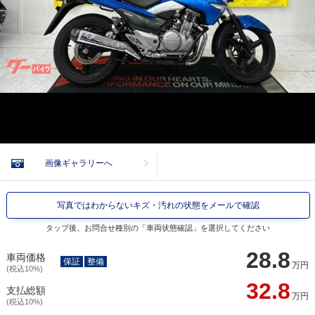
画像ギャラリーへ
写真ではわからないキズ・汚れの状態をメールで確認
タップ後、お問合せ種別の「車両状態確認」を選択してください
28.8
車両価格
保証
整備
万円
(税込10%)
32.8
支払総額
万円
(税込10%)