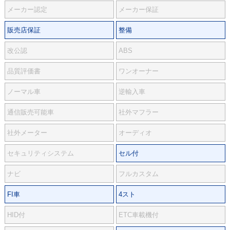
メーカー認定
メーカー保証
販売店保証
整備
改公認
ABS
品質評価書
ワンオーナー
ノーマル車
逆輸入車
通信販売可能車
社外マフラー
社外メーター
オーディオ
セキュリティシステム
セル付
ナビ
フルカスタム
FI車
4スト
HID付
ETC車載機付