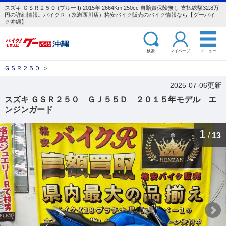
スズキ ＧＳＲ２５０ (ブルーII) 2015年 2664Km 250cc 自賠責保険無し 支払総額32.8万
円の詳細情報。バイクＲ（糸満西川店）格安バイク販売のバイク情報なら【グーバイ
ク沖縄】
検索
マイページ
メニュー
ＧＳＲ２５０
＞
2025-07-06更新
スズキ ＧＳＲ２５０ ＧＪ５５Ｄ ２０１５年モデル エ
ンジンガード
1
/
13