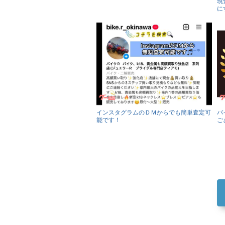
現
に
インスタグラムのＤＭからでも簡単査定可
バ
能です！
ご