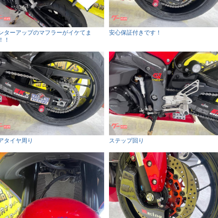
ンターアップのマフラーがイケてま
安心保証付きです！
！！
アタイヤ周り
ステップ回り