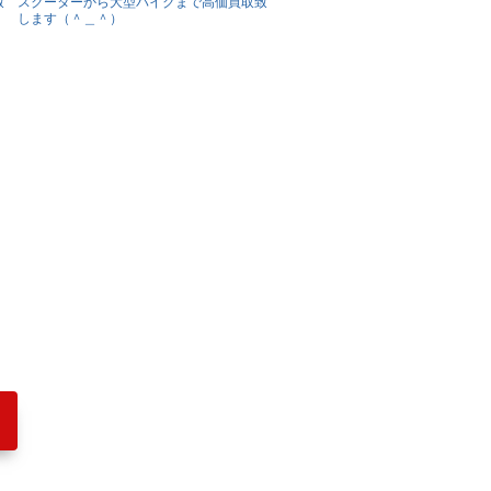
致
スクーターから大型バイクまで高価買取致
します（＾＿＾）