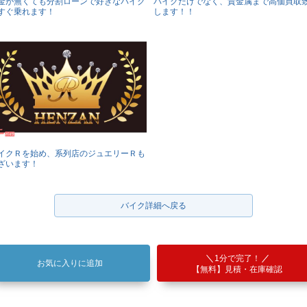
金が無くても分割ローンで好きなバイク
バイクだけでなく、貴金属まで高価買取
すぐ乗れます！
します！！
イクＲを始め、系列店のジュエリーＲも
ざいます！
バイク詳細へ戻る
1分で完了！
お気に入りに追加
【無料】見積・在庫確認