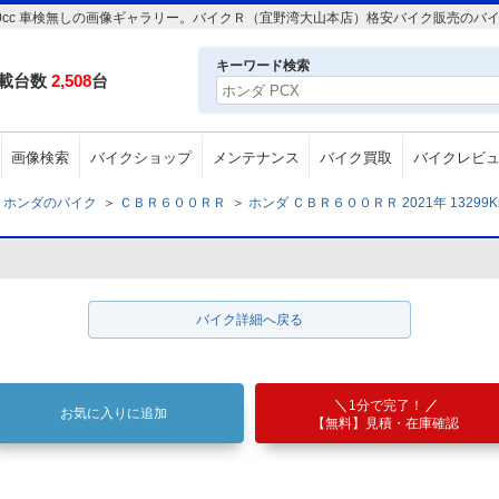
Km 600cc 車検無しの画像ギャラリー。バイクＲ（宜野湾大山本店）格安バイク販売
キーワード検索
載台数
2,508
台
画像検索
バイクショップ
メンテナンス
バイク買取
バイクレビ
ホンダのバイク
＞
ＣＢＲ６００ＲＲ
＞
ホンダ ＣＢＲ６００ＲＲ 2021年 13299K
バイク詳細へ戻る
1分で完了！
お気に入りに追加
【無料】見積・在庫確認