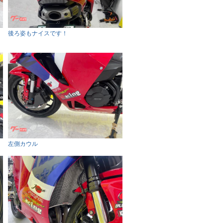
後ろ姿もナイスです！
左側カウル