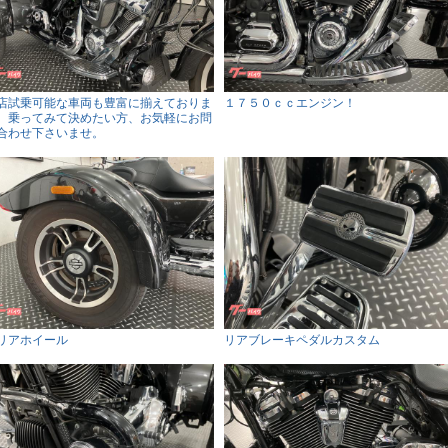
店試乗可能な車両も豊富に揃えておりま
１７５０ｃｃエンジン！
。乗ってみて決めたい方、お気軽にお問
合わせ下さいませ。
リアホイール
リアブレーキペダルカスタム