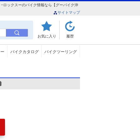
ＫＳ −ロックスーのバイク情報なら【グーバイク沖
サイトマップ
お気に入り
履歴
ュー
バイクカタログ
バイクツーリング
備