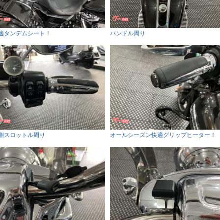
適タンデムシート！
ハンドル周り
側スロットル周り
オールシーズン快適グリップヒーター！