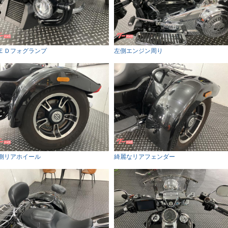
ＥＤフォグランプ
左側エンジン周り
側リアホイール
綺麗なリアフェンダー