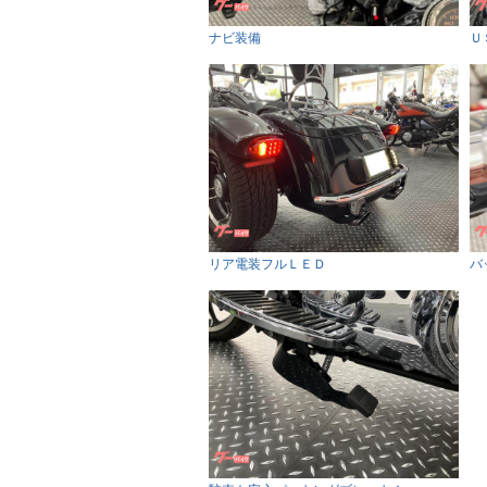
ナビ装備
Ｕ
リア電装フルＬＥＤ
バ