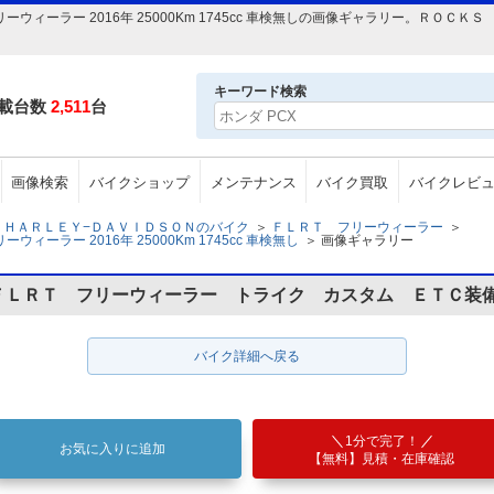
ウィーラー 2016年 25000Km 1745cc 車検無しの画像ギャラリー。ＲＯＣ
キーワード検索
載台数
2,511
台
画像検索
バイクショップ
メンテナンス
バイク買取
バイクレビ
ＨＡＲＬＥＹ−ＤＡＶＩＤＳＯＮのバイク
＞
ＦＬＲＴ フリーウィーラー
＞
ーラー 2016年 25000Km 1745cc 車検無し
＞
画像ギャラリー
 ＦＬＲＴ フリーウィーラー トライク カスタム ＥＴＣ装
バイク詳細へ戻る
1分で完了！
お気に入りに追加
【無料】見積・在庫確認