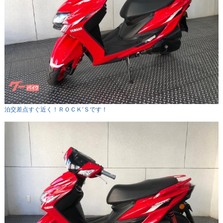
泊交差点すぐ近く！ＲＯＣＫ‘Ｓです！