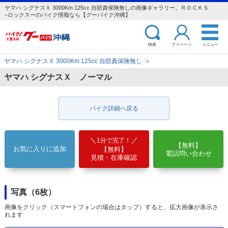
ヤマハ シグナスＸ 3000Km 125cc 自賠責保険無しの画像ギャラリー。ＲＯＣＫＳ
−ロックスーのバイク情報なら【グーバイク沖縄】
検索
マイページ
メニュー
ヤマハ シグナスＸ 3000Km 125cc 自賠責保険無し
＞
ヤマハ シグナスＸ ノーマル
バイク詳細へ戻る
1分で完了！
【無料】
お気に入りに追加
【無料】
電話問い合わせ
見積・在庫確認
写真（6枚）
画像をクリック（スマートフォンの場合はタップ）すると、拡大画像が表示さ
れます