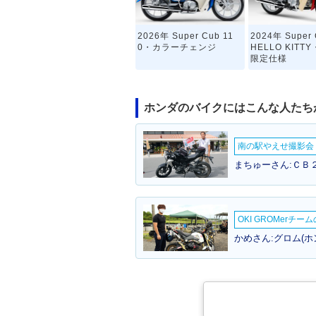
2026年 Super Cub 11
2024年 Super 
0・カラーチェンジ
HELLO KITT
限定仕様
ホンダのバイクにはこんな人たち
南の駅やえせ撮影会（
まちゅーさん:ＣＢ２
2019年 Super Cub 110
2019年 Super 
Street・特別・限定仕様
60周年アニバ
特別・限定仕様
OKI GROMerチ
かめさん:グロム(ホ
2009年 Super Cub 11