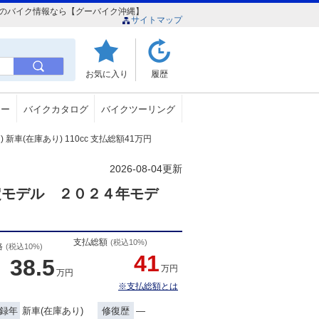
心店のバイク情報なら【グーバイク沖縄】
サイトマップ
お気に入り
履歴
ュー
バイクカタログ
バイクツーリング
新車(在庫あり) 110cc 支払総額41万円
2026-08-04更新
定モデル ２０２４年モデ
支払総額
(税込10%)
格
(税込10%)
41
38.5
万円
万円
※支払総額とは
新車(在庫あり)
―
録年
修復歴