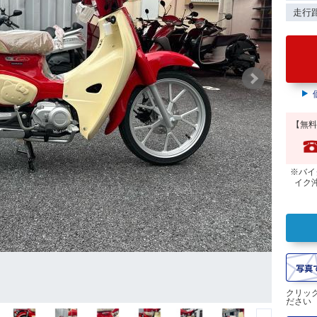
走行
【無料
※バイ
イク
クリッ
ださい