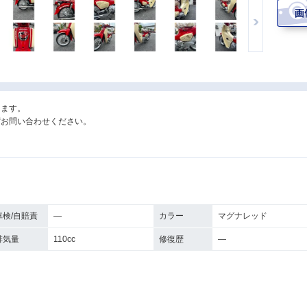
ります。
ずお問い合わせください。
車検/自賠責
―
カラー
マグナレッド
排気量
110cc
修復歴
―