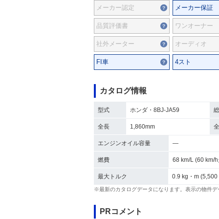
メーカー認定
メーカー保証
品質評価書
ワンオーナー
社外メーター
オーディオ
FI車
4スト
カタログ情報
型式
ホンダ・8BJ-JA59
全長
1,860mm
エンジンオイル容量
―
燃費
68 km/L (60 km
最大トルク
0.9 kg・m (5,500
※最新のカタログデータになります。表示の物件デ
PRコメント