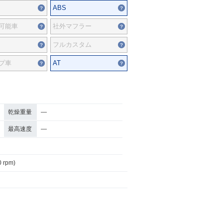
ABS
可能車
社外マフラー
フルカスタム
プ車
AT
乾燥重量
―
最高速度
―
0 rpm)