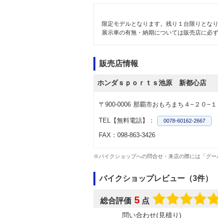
限定モデルとなります。残り１台限りとな
展示車の有無・納期については販売店に必
販売店情報
ホンダｓｐｏｒｔｓ池原 新都心店
〒900-0006
那覇市おもろまち４−２０−１
TEL【無料電話】：
0078-60162-2667
FAX：098-863-3426
※バイクショップへの問合せ・来店の際には「グー
バイクショップレビュー（3件）
5
総合評価
点
問い合わせ(見積り)