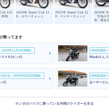
Cub 110
2024年 Super Cub 11
2022年 Super Cub 11
2020年 Su
Y・特別・
0・カラーチェンジ
0・マイナーチェンジ
「天気の子
別・限定
が乗ってます
2019年11月24日開催）
A&W名護店バ
５０Ｒ(ホンダ)
Miyukiさ
Cub 110
2018年 Super Cub 11
2012年 Super Cub 11
2010年 Su
ーサリー・
0・フルモデルチェンジ
0・フルモデルチェンジ
0・カラ
ームの走行会（2020年9月20日開催）
A&W名護店バ
ンダ)
あーやーさん
ホンダのバイクに乗っている沖縄のライダーを見る