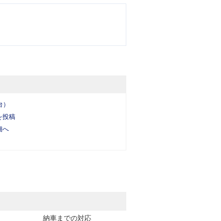
台）
を投稿
細へ
納車までの対応