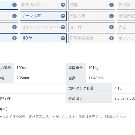
販売店保証
整備
改公認
ノーマル車
逆輸入車
通信販売
セキュリティシステム
セル付
ナビ
HID付
ETC車載機付
ボアアッ
総排気量
109cc
車両重量
101kg
全幅
705mm
全高
1,040mm
燃料タンク容量
4.1L
/h走行時)
最高出力
8.0 ps (7,50
 rpm)
ータと初度登録年、価格等異なることがございます。詳細は販売店にご確認ください。