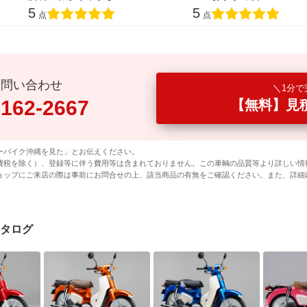
5
5
点
点
話問い合わせ
1分で
0162-2667
【無料】見
ーバイク沖縄を見た」とお伝えください。
費税を除く）、登録等に伴う費用等は含まれておりません。この車輌の品質等より詳しい情
ョップにご来店の際は事前にお問合せの上、該当商品の有無をご確認ください。また、詳細
クカタログ