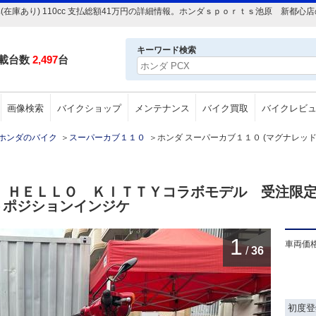
車(在庫あり) 110cc 支払総額41万円の詳細情報。ホンダｓｐｏｒｔｓ池原 新都
キーワード検索
載台数
2,497
台
画像検索
バイクショップ
メンテナンス
バイク買取
バイクレビ
ホンダのバイク
＞
スーパーカブ１１０
＞
ホンダ スーパーカブ１１０ (マグナレッド) 
０ ＨＥＬＬＯ ＫＩＴＴＹコラボモデル 受注限
トポジションインジケ
1
車両価
/
36
初度登