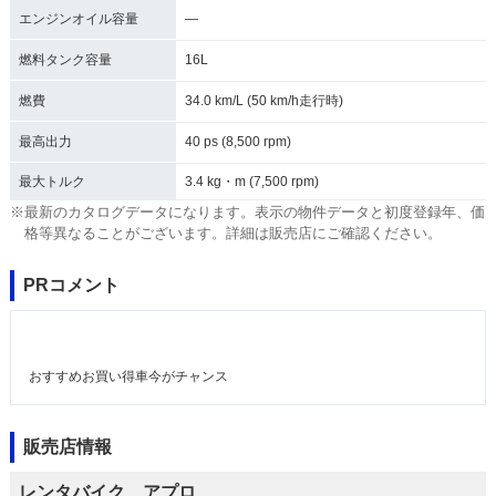
エンジンオイル容量
―
燃料タンク容量
16L
燃費
34.0 km/L (50 km/h走行時)
最高出力
40 ps (8,500 rpm)
最大トルク
3.4 kg・m (7,500 rpm)
※最新のカタログデータになります。表示の物件データと初度登録年、価
格等異なることがございます。詳細は販売店にご確認ください。
PRコメント
おすすめお買い得車今がチャンス
販売店情報
レンタバイク アプロ