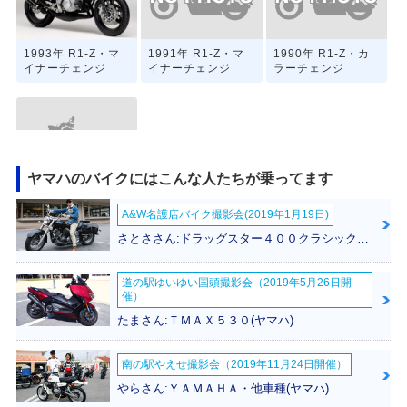
1991年 R1-Z・マ
1990年 R1-Z・カ
1993年 R1-Z・マ
イナーチェンジ
ラーチェンジ
イナーチェンジ
ヤマハのバイクにはこんな人たちが乗ってます
1990年 R1-Z・新
A&W名護店バイク撮影会(2019年1月19日)
登場
さとささん:ドラッグスター４００クラシック(ヤマハ)
道の駅ゆいゆい国頭撮影会（2019年5月26日開
催）
たまさん:ＴＭＡＸ５３０(ヤマハ)
南の駅やえせ撮影会（2019年11月24日開催）
やらさん:ＹＡＭＡＨＡ・他車種(ヤマハ)