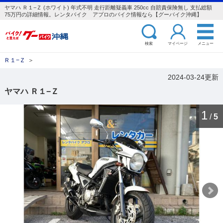
ヤマハ Ｒ１−Ｚ (ホワイト) 年式不明 走行距離疑義車 250cc 自賠責保険無し 支払総額
75万円の詳細情報。レンタバイク アプロのバイク情報なら【グーバイク沖縄】
検索
マイページ
メニュー
Ｒ１−Ｚ
＞
2024-03-24更新
ヤマハ Ｒ１−Ｚ
1
/
5