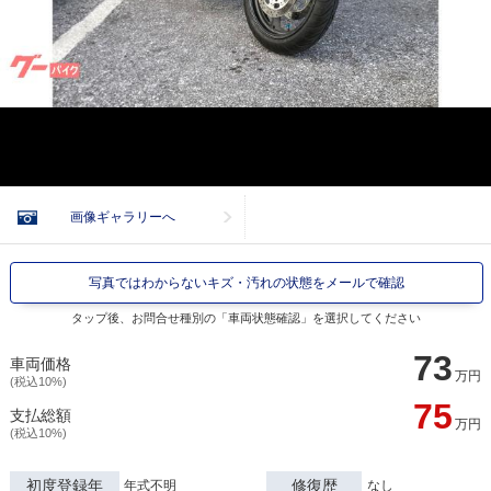
画像ギャラリーへ
写真ではわからないキズ・汚れの状態をメールで確認
タップ後、お問合せ種別の「車両状態確認」を選択してください
73
車両価格
万円
(税込10%)
75
支払総額
万円
(税込10%)
初度登録年
修復歴
年式不明
なし