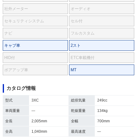
社外メーター
オーディオ
セキュリティシステム
セル付
ナビ
フルカスタム
キャブ車
2スト
HID付
ETC車載機付
ボアアップ車
MT
カタログ情報
型式
3XC
総排気量
249cc
車両重量
―
乾燥重量
134kg
全長
2,005mm
全幅
700mm
全高
1,040mm
最高速度
―