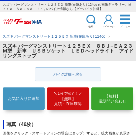
スズキ バーグマンストリート１２５ＥＸ 新車(在庫あり) 124cc の画像ギャラリー。Ｍ
ｏｔｏ Ｓｏｕｎｄ Ｊｒ，のバイク情報なら【グーバイク沖縄】
検索
マイページ
メニュー
スズキ バーグマンストリート１２５ＥＸ 新車(在庫あり) 124cc
＞
スズキ バーグマンストリート１２５ＥＸ ８ＢＪ−ＥＡ２３
Ｍ型 新車 ＵＳＢソケット ＬＥＤヘッドライト アイド
リングストップ
バイク詳細へ戻る
1分で完了！
【無料】
お気に入りに追加
【無料】
電話問い合わせ
見積・在庫確認
写真（46枚）
画像をクリック（スマートフォンの場合はタップ）すると、拡大画像が表示さ