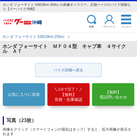
ホンダ フォーサイト 33923Km 250cc の画像ギャラリー。石嶺ベースのバイク情報な
ら【グーバイク沖縄】
検索
マイページ
メニュー
ホンダ フォーサイト 33923Km 250cc
＞
ホンダ フォーサイト ＭＦ０４型 キャブ車 ４サイク
ル ＡＴ
バイク詳細へ戻る
1分で完了！
【無料】
お気に入りに追加
【無料】
電話問い合わせ
見積・在庫確認
写真（23枚）
画像をクリック（スマートフォンの場合はタップ）すると、拡大画像が表示さ
れます