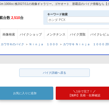
40Km 1000cc 検2027/11の画像ギャラリー。ゴヤオート 那覇店のバイク情報なら
キーワード検索
載台数
2,510
台
画像検索
バイクショップ
メンテナンス
バイク買取
バイクレビ
カワサキのバイク
＞
Ｎｉｎｊａ １０００
＞
カワサキ Ｎｉｎｊａ １０００ 2015年 
バイク詳細へ戻る
1分で完了！
お気に入りに追加
【無料】見積・在庫確認