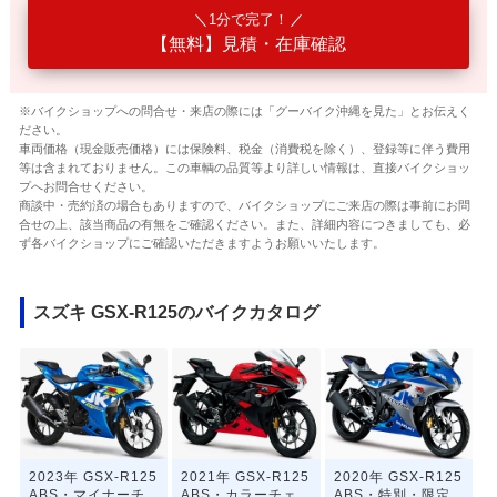
1分で完了！
【無料】見積・在庫確認
※バイクショップへの問合せ・来店の際には「グーバイク沖縄を見た」とお伝えく
ださい。
車両価格（現金販売価格）には保険料、税金（消費税を除く）、登録等に伴う費用
等は含まれておりません。この車輌の品質等より詳しい情報は、直接バイクショッ
プへお問合せください。
商談中・売約済の場合もありますので、バイクショップにご来店の際は事前にお問
合せの上、該当商品の有無をご確認ください。また、詳細内容につきましても、必
ず各バイクショップにご確認いただきますようお願いいたします。
スズキ GSX-R125のバイクカタログ
2023年 GSX-R125
2021年 GSX-R125
2020年 GSX-R125
ABS・マイナーチ
ABS・カラーチェ
ABS・特別・限定