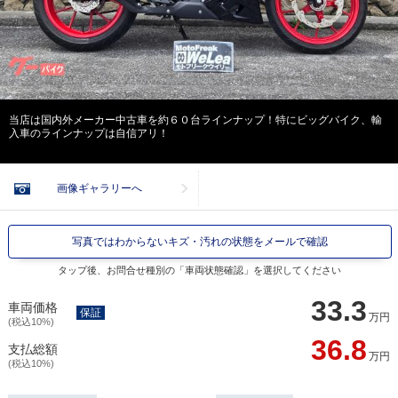
当店は国内外メーカー中古車を約６０台ラインナップ！特にビッグバイク、輸
入車のラインナップは自信アリ！
画像ギャラリーへ
写真ではわからないキズ・汚れの状態をメールで確認
タップ後、お問合せ種別の「車両状態確認」を選択してください
33.3
車両価格
保証
万円
(税込10%)
36.8
支払総額
万円
(税込10%)