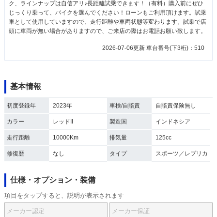
ク、ラインナップは自信アリ♪長距離試乗できます！（有料）購入前にぜひ
じっくり乗って、バイクを選んでください！ローンもご利用頂けます。試乗
車として使用していますので、走行距離や車両状態等変わります。試乗で店
頭に車両が無い場合がありますので、ご来店の際はお電話お願い致します。
2026-07-06更新 車台番号(下3桁)：510
基本情報
初度登録年
2023年
車検/自賠責
自賠責保険無し
カラー
レッドII
製造国
インドネシア
走行距離
10000Km
排気量
125cc
修復歴
なし
タイプ
スポーツ／レプリカ
仕様・オプション・装備
項目をタップすると、説明が表示されます
メーカー認定
メーカー保証