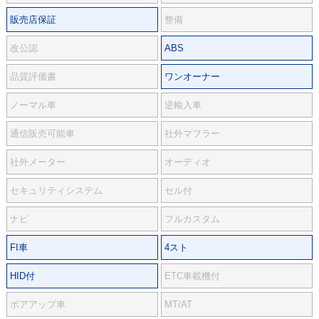
販売店保証
整備
改公認
ABS
品質評価書
ワンオーナー
ノーマル車
逆輸入車
通信販売可能車
社外マフラー
社外メーター
オーディオ
セキュリティシステム
セル付
ナビ
フルカスタム
FI車
4スト
HID付
ETC車載機付
ボアアップ車
MT/AT