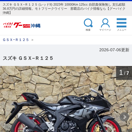
スズキ ＧＳＸ−Ｒ１２５ (レッドII) 2023年 10000Km 125cc 自賠責保険無し 支払総額
36.8万円の詳細情報。モトフリークウイリー 那覇店のバイク情報なら【グーバイク
沖縄】
検索
マイページ
メニュー
ＧＳＸ−Ｒ１２５
＞
2026-07-06更新
スズキ ＧＳＸ−Ｒ１２５
1
/
7