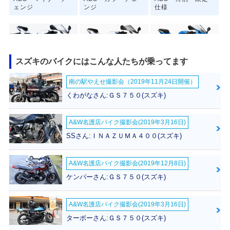
ェンジ
ンジ
仕様
スズキのバイクにはこんな人たちが乗ってます
南の駅やえせ撮影会（2019年11月24日開催）
2020年 GSX-R125
2019年 GSX-R125
2018年 GSX-R125
ABS・マイナーチ
ABS・カラーチェ
ABS・新登場
くわがなさん:ＧＳ７５０(スズキ)
ェンジ
ンジ
A&W名護店バイク撮影会(2019年3月16日)
SSさん:ＩＮＡＺＵＭＡ４００(スズキ)
A&W名護店バイク撮影会(2019年12月8日)
2017年 GSX-R12
ケンパーさん:ＧＳ７５０(スズキ)
5・新登場
A&W名護店バイク撮影会(2019年3月16日)
ターボーさん:ＧＳ７５０(スズキ)