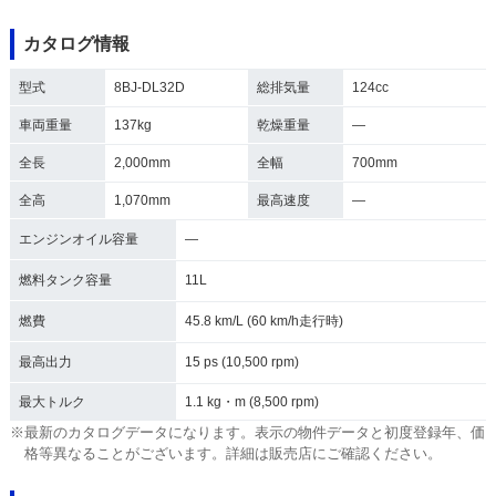
カタログ情報
型式
8BJ-DL32D
総排気量
124cc
車両重量
137kg
乾燥重量
―
全長
2,000mm
全幅
700mm
全高
1,070mm
最高速度
―
エンジンオイル容量
―
燃料タンク容量
11L
燃費
45.8 km/L (60 km/h走行時)
最高出力
15 ps (10,500 rpm)
最大トルク
1.1 kg・m (8,500 rpm)
※最新のカタログデータになります。表示の物件データと初度登録年、価
格等異なることがございます。詳細は販売店にご確認ください。