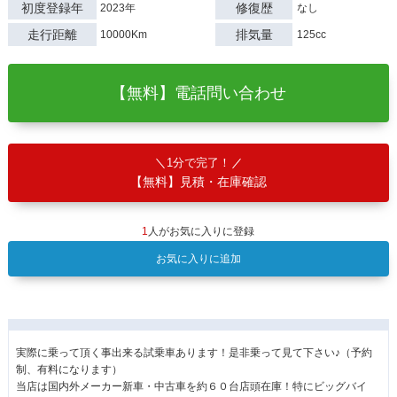
初度登録年
修復歴
2023年
なし
走行距離
排気量
10000Km
125cc
【無料】電話問い合わせ
1分で完了！
【無料】見積・在庫確認
1
人がお気に入りに登録
お気に入りに追加
実際に乗って頂く事出来る試乗車あります！是非乗って見て下さい♪（予約
制、有料になります）
当店は国内外メーカー新車・中古車を約６０台店頭在庫！特にビッグバイ