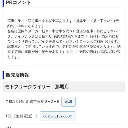
PRコメント
実際に乗って頂く事出来る試乗車あります！是非乗って見て下さい♪（予
約制、有料になります）
当店は国内外メーカー新車・中古車を約６０台店頭在庫！特にビッグバイ
ク、ラインナップは自信アリ♪長距離試乗できます！（有料）購入前にぜ
ひじっくり乗って、バイクを選んでください！ローンもご利用頂けます。
試乗車として使用していますので、走行距離や車両状態等変わります。試
乗で店頭に車両が無い場合がありますので、ご来店の際はお電話お願い致
します。
販売店情報
モトフリークウイリー 那覇店
〒901-0145
那覇市高良３−２−９
地図
TEL【無料電話】：
0078-60162-8504