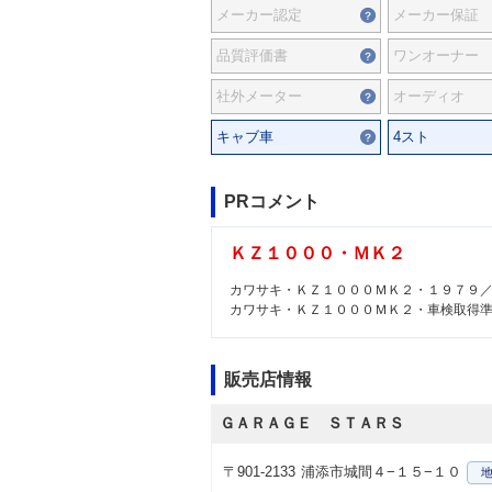
メーカー認定
メーカー保証
品質評価書
ワンオーナー
社外メーター
オーディオ
キャブ車
4スト
PRコメント
ＫＺ１０００・ＭＫ２
カワサキ・ＫＺ１０００ＭＫ２・１９７９
カワサキ・ＫＺ１０００ＭＫ２・車検取得
販売店情報
ＧＡＲＡＧＥ ＳＴＡＲＳ
〒901-2133
浦添市城間４−１５−１０