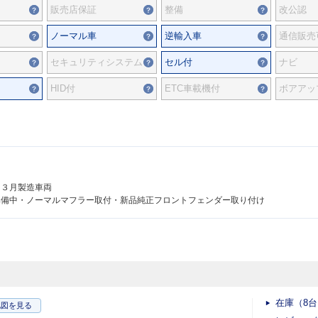
販売店保証
整備
改公認
ノーマル車
逆輸入車
通信販売
セキュリティシステム
セル付
ナビ
HID付
ETC車載機付
ボアアッ
／３月製造車両
準備中・ノーマルマフラー取付・新品純正フロントフェンダー取り付け
在庫（8
地図
を見る