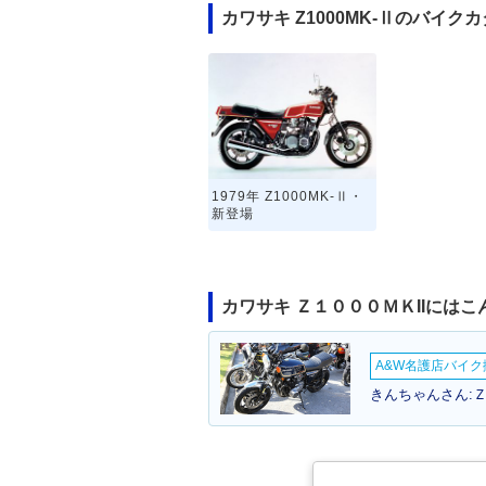
カワサキ Z1000MK-Ⅱのバイク
1979年 Z1000MK-Ⅱ・
新登場
カワサキ Ｚ１０００ＭＫIIには
A&W名護店バイク撮
きんちゃんさん:Ｚ