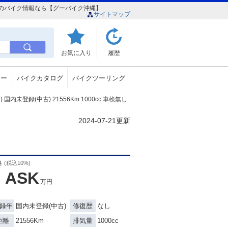
ＡＲＳのバイク情報なら【グーバイク沖縄】
サイトマップ
お気に入り
履歴
ュー
バイクカタログ
バイクツーリング
国内未登録(中古) 21556Km 1000cc 車検無し
2024-07-21更新
格
(税込10%)
ASK
万円
国内未登録(中古)
なし
録年
修復歴
21556Km
1000cc
距離
排気量