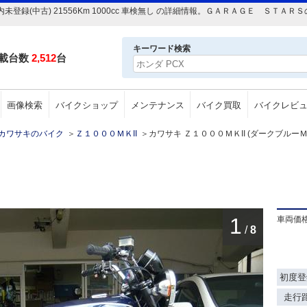
国内未登録(中古) 21556Km 1000cc 車検無し の詳細情報。ＧＡＲＡＧＥ ＳＴ
キーワード検索
載台数
2,512
台
画像検索
バイクショップ
メンテナンス
バイク買取
バイクレビ
カワサキのバイク
＞
Ｚ１０００ＭＫII
＞
カワサキ Ｚ１０００ＭＫII (ダークブルーＭ) 
1
車両価
/
8
初度登
走行