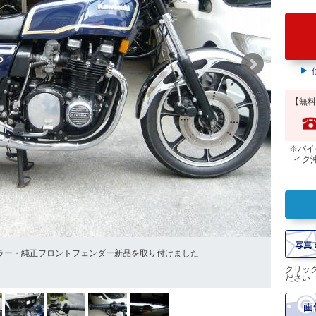
【無料
※バイ
イク
ラー・純正フロントフェンダー新品を取り付けました
純正新品
クリッ
ださい