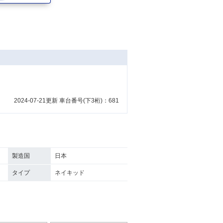
2024-07-21更新 車台番号(下3桁)：681
製造国
日本
タイプ
ネイキッド