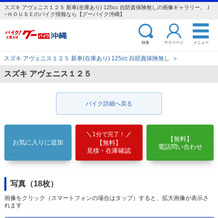
スズキ アヴェニス１２５ 新車(在庫あり) 125cc 自賠責保険無しの画像ギャラリー。Ｊ
−ＨＯＵＳＥのバイク情報なら【グーバイク沖縄】
検索
マイページ
メニュー
スズキ アヴェニス１２５ 新車(在庫あり) 125cc 自賠責保険無し
＞
スズキ アヴェニス１２５
バイク詳細へ戻る
1分で完了！
【無料】
お気に入りに追加
【無料】
電話問い合わせ
見積・在庫確認
写真（18枚）
画像をクリック（スマートフォンの場合はタップ）すると、拡大画像が表示さ
れます