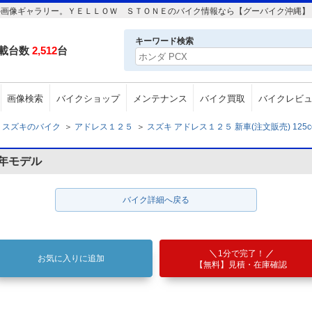
5cc の画像ギャラリー。ＹＥＬＬＯＷ ＳＴＯＮＥのバイク情報なら【グーバイク沖縄】
キーワード検索
載台数
2,512
台
画像検索
バイクショップ
メンテナンス
バイク買取
バイクレビ
スズキのバイク
＞
アドレス１２５
＞
スズキ アドレス１２５ 新車(注文販売) 125c
年モデル
バイク詳細へ戻る
1分で完了！
お気に入りに追加
【無料】見積・在庫確認