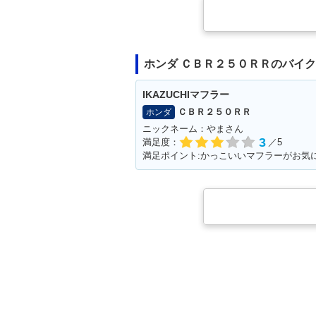
1990年 CBR250RR・カ
1990年 CBR2
ラーチェンジ
登場
ホンダ ＣＢＲ２５０ＲＲのバイ
IKAZUCHIマフラー
ＣＢＲ２５０ＲＲ
ホンダ
ニックネーム：やまさん
3
満足度：
／5
満足ポイント:かっこいいマフラーがお気