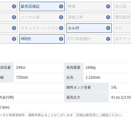
販売店保証
整備
改公認
ノーマル車
逆輸入車
通信販売
セキュリティシステム
セル付
ナビ
HID付
ETC車載機付
ボアアッ
総排気量
249cc
車両重量
168kg
全幅
725mm
全高
1,110mm
燃料タンク容量
14L
km/h走行時)
最高出力
42 ps (13,5
0 rpm)
ータと初度登録年、価格等異なることがございます。詳細は販売店にご確認ください。