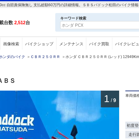
Km 250cc 自賠責保険無し 支払総額60万円の詳細情報。ＳＢＳパドック松田のバイク
キーワード検索
載台数
2,512
台
画像検索
バイクショップ
メンテナンス
バイク買取
バイクレビ
ホンダのバイク
＞
ＣＢＲ２５０ＲＲ
＞
ホンダ ＣＢＲ２５０ＲＲ (レッド) 12949K
ＡＢＳ
1
車両価
/
9
初度登
走行