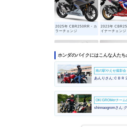
2025年 CBR250RR・カ
2023年 CBR2
ラーチェンジ
イナーチェンジ
ホンダのバイクにはこんな人たち
南の駅やえせ撮影会（
2018年 CBR250RR AB
2017年 CBR25
あんりさん:ＣＢＲ２
S・カラーチェンジ
S・新登場
OKI GROMerチ
shinnaogromさん