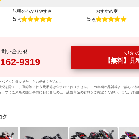
説明のわかりやすさ
おすすめ度
5
5
点
点
話問い合わせ
1分で
0162-9319
【無料】見
ーバイク沖縄を見た」とお伝えください。
費税を除く）、登録等に伴う費用等は含まれておりません。この車輌の品質等より詳しい情
ョップにご来店の際は事前にお問合せの上、該当商品の有無をご確認ください。また、詳細
ログ