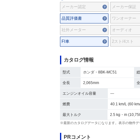
メーカー認定
メーカー保証
品質評価書
ワンオーナー
社外メーター
オーディオ
FI車
2スト/4スト
カタログ情報
型式
ホンダ・8BK-MC51
全長
2,065mm
エンジンオイル容量
―
燃費
40.1 km/L (60 
最大トルク
2.5 kg・m (10,75
※最新のカタログデータになります。表示の物件デ
PRコメント