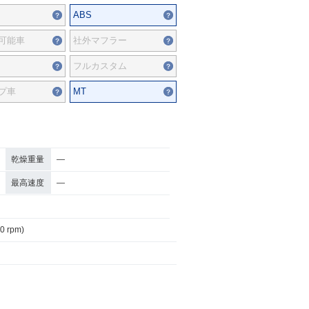
ABS
可能車
社外マフラー
フルカスタム
プ車
MT
乾燥重量
―
最高速度
―
00 rpm)