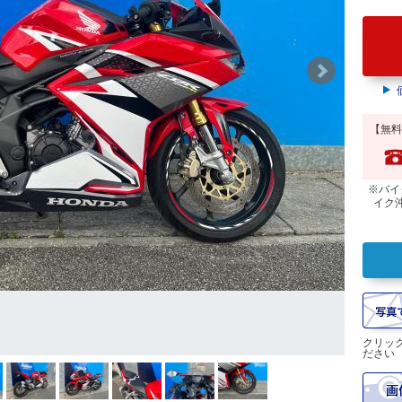
【無料
※バイ
イク
クリッ
ださい