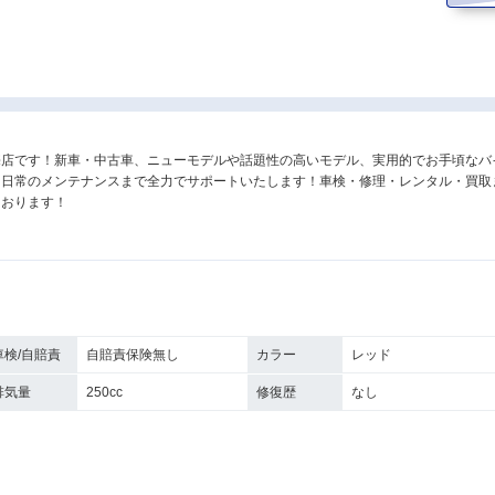
売店です！新車・中古車、ニューモデルや話題性の高いモデル、実用的でお手頃なバ
日常のメンテナンスまで全力でサポートいたします！車検・修理・レンタル・買取
ております！
車検/自賠責
自賠責保険無し
カラー
レッド
排気量
250cc
修復歴
なし