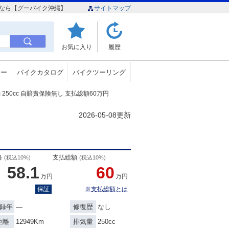
情報なら【グーバイク沖縄】
サイトマップ
お気に入り
履歴
ュー
バイクカタログ
バイクツーリング
m 250cc 自賠責保険無し 支払総額60万円
2026-05-08更新
格
支払総額
(税込10%)
(税込10%)
58.1
60
万円
万円
保証
※支払総額とは
―
なし
録年
修復歴
12949Km
250cc
距離
排気量