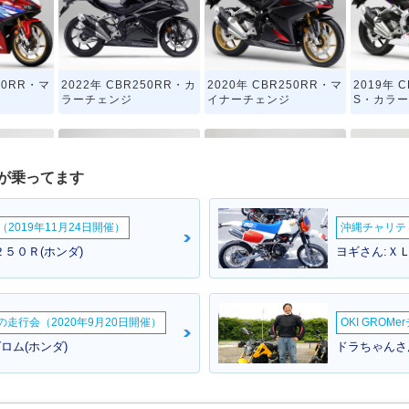
50RR・マ
2022年 CBR250RR・カ
2020年 CBR250RR・マ
2019年 C
ラーチェンジ
イナーチェンジ
S・カラ
が乗ってます
2019年11月24日開催）
沖縄チャリティ
0RR AB
2017年 CBR250RR・新
1994年 CBR250RR・マ
1992年 
５０Ｒ(ホンダ)
ヨギさん:ＸＬ
登場
イナーチェンジ
ラーチェ
ームの走行会（2020年9月20日開催）
OKI GROM
:グロム(ホンダ)
ドラちゃんさん